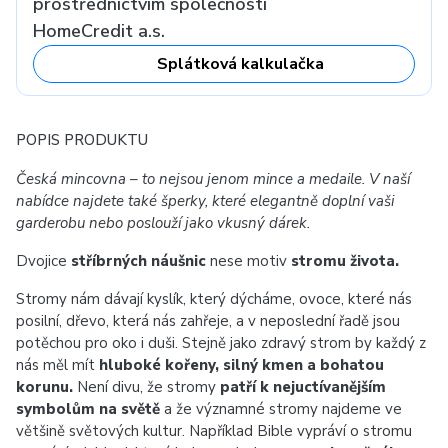
prostřednictvím společnosti
HomeCredit a.s.
Splátková kalkulačka
POPIS PRODUKTU
Česká mincovna – to nejsou jenom mince a medaile. V naší
nabídce najdete také šperky, které elegantně doplní vaši
garderobu nebo poslouží jako vkusný dárek.
Dvojice
stříbrných náušnic
nese motiv
stromu života.
Stromy nám dávají kyslík, který dýcháme, ovoce, které nás
posilní, dřevo, která nás zahřeje, a v neposlední řadě jsou
potěchou pro oko i duši. Stejně jako zdravý strom by každý z
nás měl mít
hluboké kořeny, silný kmen a bohatou
korunu.
Není divu, že stromy
patří k nejuctívanějším
symbolům na světě
a že významné stromy najdeme ve
většině světových kultur. Například Bible vypráví o stromu