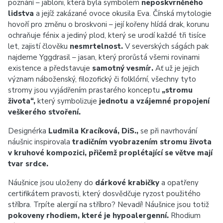
poznání – jabloni, která byla symbolem
neposkvrněného
lidstva
a jejíž zakázané ovoce okusila Eva. Čínská mytologie
hovoří pro změnu o broskvoni – její kořeny hlídá drak, korunu
ochraňuje fénix a jediný plod, který se urodí každé tři tisíce
let, zajistí člověku
nesmrtelnost.
V severských ságách pak
najdeme Yggdrasil – jasan, který prorůstá všemi rovinami
existence a představuje
samotný vesmír.
Ať už je jejich
význam náboženský, filozofický či folklórní, všechny tyto
stromy jsou vyjádřením prastarého konceptu
„stromu
života“,
který symbolizuje
jednotu a vzájemné propojení
veškerého stvoření.
Designérka
Ludmila Kracíková, DiS.,
se při navrhování
náušnic inspirovala
tradičním vyobrazením stromu života
v kruhové kompozici, přičemž proplétající se větve mají
tvar srdce.
Náušnice jsou uloženy do
dárkové krabičky
a opatřeny
certifikátem pravosti, který dosvědčuje ryzost použitého
stříbra. Trpíte alergií na stříbro? Nevadí! Náušnice jsou totiž
pokoveny rhodiem, které je hypoalergenní.
Rhodium