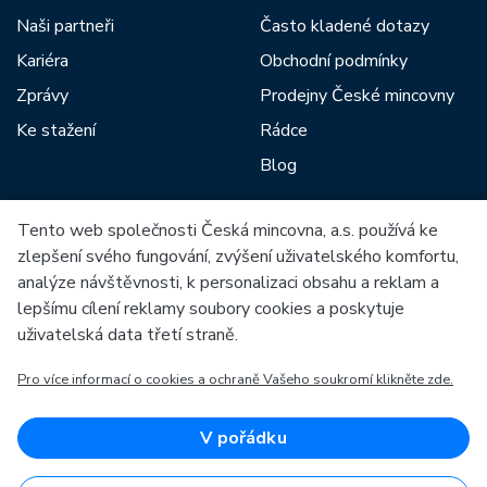
Naši partneři
Často kladené dotazy
Kariéra
Obchodní podmínky
Zprávy
Prodejny České mincovny
Ke stažení
Rádce
Blog
Tento web společnosti Česká mincovna, a.s. používá ke
Mezi naše partnery patří:
zlepšení svého fungování, zvýšení uživatelského komfortu,
analýze návštěvnosti, k personalizaci obsahu a reklam a
lepšímu cílení reklamy soubory cookies a poskytuje
uživatelská data třetí straně.
Pro více informací o cookies a ochraně Vašeho soukromí klikněte zde.
Evropská unie
Evropský fond pro regionální rozvoj
OP Podnikání a inovace pro konkurenceschopnost
Evropská unie
V pořádku
Evropský fond pro regionální rozvoj
Investice do vaší budoucnosti