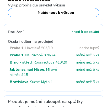
Výkup probíhá dle
pravidel výkupu
Nabídnout k výkupu
Doručení
ihned k odeslání
Osobní odběr na prodejně
Praha 1
, Havelská 503/19
nedostupný
Praha 1
, Na Příkopě 820/24
méně než 5 ks
Brno - střed
, Roosveltova 419/20
méně než 5 ks
Jablonec nad Nisou
, Mírové
méně než 5 ks
náměstí 15
Bratislava
, Suché Mýto 1
méně než 5 ks
Produkt je možné zakoupit na splátky