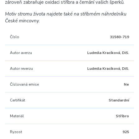
zároveň zabraňuje oxidaci stříbra a černání vašich šperků.
Motiv stromu života najdete také na stříbrném náhrdelníku
České mincovny.
Číslo
31560-719
Autor averzu
Ludmila Kracíková, DiS.
Autor reverzu
Ludmila Kracíková, DiS.
Číslovaná emise
Ne
Certifikát
Standardní
Materiál
Stříbro
Ryzost
925