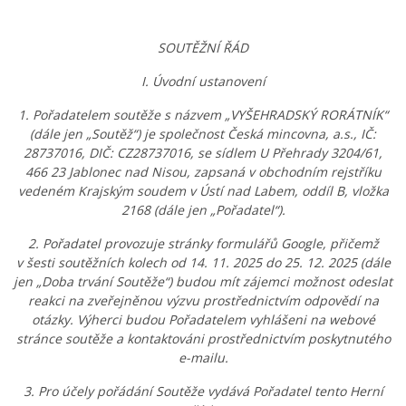
SOUTĚŽNÍ ŘÁD
I. Úvodní ustanovení
1. Pořadatelem soutěže s názvem „VYŠEHRADSKÝ RORÁTNÍK“
(dále jen „Soutěž“) je společnost Česká mincovna, a.s., IČ:
28737016, DIČ: CZ28737016, se sídlem U Přehrady 3204/61,
466 23 Jablonec nad Nisou, zapsaná v obchodním rejstříku
vedeném Krajským soudem v Ústí nad Labem, oddíl B, vložka
2168 (dále jen „Pořadatel“).
2. Pořadatel provozuje stránky formulářů Google, přičemž
v šesti soutěžních kolech od 14. 11. 2025 do 25. 12. 2025 (dále
jen „Doba trvání Soutěže“) budou mít zájemci možnost odeslat
reakci na zveřejněnou výzvu prostřednictvím odpovědí na
otázky. Výherci budou Pořadatelem vyhlášeni na webové
stránce soutěže a kontaktováni prostřednictvím poskytnutého
e-mailu.
3. Pro účely pořádání Soutěže vydává Pořadatel tento Herní