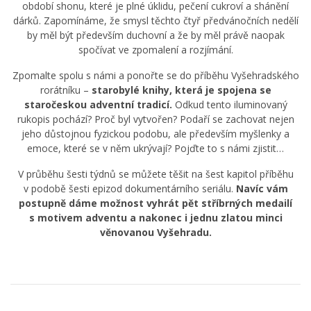
období shonu, které je plné úklidu, pečení cukroví a shánění
dárků. Zapomínáme, že smysl těchto čtyř předvánočních nedělí
by měl být především duchovní a že by měl právě naopak
spočívat ve zpomalení a rozjímání.
Zpomalte spolu s námi a ponořte se do příběhu Vyšehradského
rorátníku –
starobylé knihy, která je spojena se
staročeskou adventní tradicí.
Odkud tento iluminovaný
rukopis pochází? Proč byl vytvořen? Podaří se zachovat nejen
jeho důstojnou fyzickou podobu, ale především myšlenky a
emoce, které se v něm ukrývají? Pojďte to s námi zjistit…
V průběhu šesti týdnů se můžete těšit na šest kapitol příběhu
v podobě šesti epizod dokumentárního seriálu.
Navíc vám
postupně dáme možnost vyhrát pět stříbrných medailí
s motivem adventu a nakonec i jednu zlatou minci
věnovanou Vyšehradu.