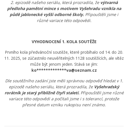
2. epizodě našeho seriálu, která prozradila, že
výtvarná
předloha pamětní mince s motivem Vyšehradu vznikla na
půdě jablonecké vyšší odborné školy.
Připouštěli jsme i
různé variace této odpovědi.
VYHODNOCENÍ 1. KOLA SOUTĚŽE
Prvního kola předvánoční soutěže, které probíhalo od 14. do 20.
11. 2025, se zúčastnilo neuvěřitelných 1128 soutěžících, ale vítěz
může být jenom jeden. Stává se jím:
ko*************va@seznam.cz
Dle soutěžního zadání jste měli správnou odpověď hledat v 1.
epizodě našeho seriálu, která prozradila, že
Vyšehradský
rorátník je starý přibližně
čtyři staletí.
Připouštěli jsme různé
variace této odpovědi a počítali jsme i s tolerancí, protože
přesné datum vzniku rukopisu není známo.