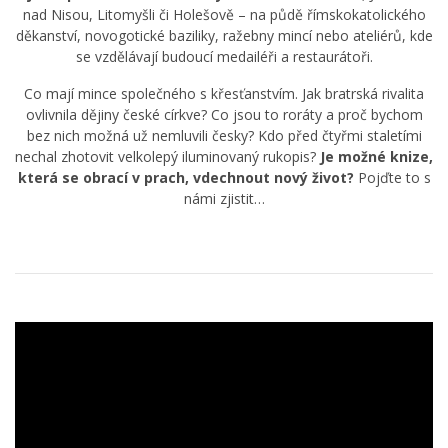
nad Nisou, Litomyšli či Holešově – na půdě římskokatolického
děkanství, novogotické baziliky, ražebny mincí nebo ateliérů, kde
se vzdělávají budoucí medailéři a restaurátoři.
Co mají mince společného s křesťanstvím. Jak bratrská rivalita
ovlivnila dějiny české církve? Co jsou to roráty a proč bychom
bez nich možná už nemluvili česky? Kdo před čtyřmi staletími
nechal zhotovit velkolepý iluminovaný rukopis?
Je možné knize,
která se obrací v prach, vdechnout nový život?
Pojďte to s
námi zjistit…