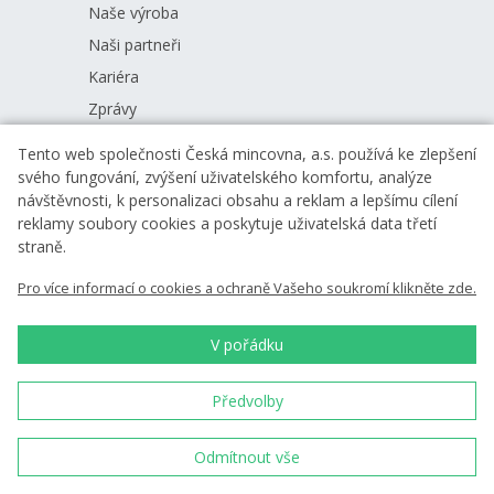
Naše výroba
Naši partneři
Kariéra
Zprávy
Ke stažení
Tento web společnosti Česká mincovna, a.s. používá ke zlepšení
svého fungování, zvýšení uživatelského komfortu, analýze
návštěvnosti, k personalizaci obsahu a reklam a lepšímu cílení
Nenechte si nic ujít
reklamy soubory cookies a poskytuje uživatelská data třetí
straně.
Pro více informací o cookies a ochraně Vašeho soukromí klikněte zde.
Chci zasílat novinky
V pořádku
Vložením e-mailu souhlasíte s
podmínkami
zpracování osobních údajů
Předvolby
Odmítnout vše
Jsme tradiční český