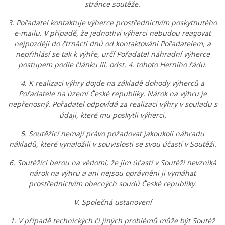
stránce soutěže.
3. Pořadatel kontaktuje výherce prostřednictvím poskytnutého
e-mailu. V případě, že jednotliví výherci nebudou reagovat
nejpozději do čtrnácti dnů od kontaktování Pořadatelem, a
nepřihlásí se tak k výhře, určí Pořadatel náhradní výherce
postupem podle článku III. odst. 4. tohoto Herního řádu.
4. K realizaci výhry dojde na základě dohody výherců a
Pořadatele na území České republiky. Nárok na výhru je
nepřenosný. Pořadatel odpovídá za realizaci výhry v souladu s
údaji, které mu poskytli výherci.
5. Soutěžící nemají právo požadovat jakoukoli náhradu
nákladů, které vynaložili v souvislosti se svou účastí v Soutěži.
6. Soutěžící berou na vědomí, že jim účastí v Soutěži nevzniká
nárok na výhru a ani nejsou oprávněni ji vymáhat
prostřednictvím obecných soudů České republiky.
V. Společná ustanovení
1. V případě technických či jiných problémů může být Soutěž