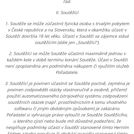
řád.
II. Soutěžící
1. Soutěže se může zúčastnit fyzická osoba s trvalým pobytem
v České republice a na Slovensku, která v okamžiku účasti v
Soutěži dovršila 18 let věku. Účastí v Soutěži se zájemce stává
soutěžícím (dále jen „Soutěžící“).
2. Soutěžící se může Soutěže účastnit maximálně jednou v
každém kole v době termínu konání Soutěže. Účast v Soutěži
není zpoplatněna ani podmíněna nákupem či využitím služeb
Pořadatele.
3. Soutěžící je povinen účastnit se Soutěže poctivě, zejména je
povinen zodpovědět otázky vlastnoručně a osobně, přičemž
použití automatizovaného (strojového) systému zodpovězení
soutěžních otázek (např. prostřednictvím k tomu vhodného
softwaru či jiným obdobným způsobem) je zakázáno.
Pořadatel si vyhrazuje právo vyloučit ze Soutěže Soutěžícího,
u kterého zjistí nebo bude mít důvodné podezření, že
nesplňuje podmínky účasti v Soutěži stanovené tímto Herním
řádem a/nebo porušuje či obchází pravidla stanovená tímto