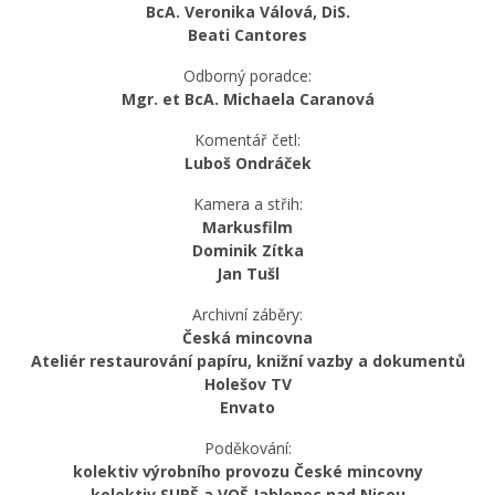
BcA. Veronika Válová, DiS.
Beati Cantores
Odborný poradce:
Mgr. et BcA. Michaela Caranová
Komentář četl:
Luboš Ondráček
Kamera a střih:
Markusfilm
Dominik Zítka
Jan Tušl
Archivní záběry:
Česká mincovna
Ateliér restaurování papíru, knižní vazby a dokumentů
Holešov TV
Envato
Poděkování:
kolektiv výrobního provozu České mincovny
kolektiv SUPŠ a VOŠ Jablonec nad Nisou