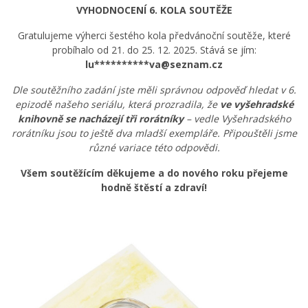
VYHODNOCENÍ 6. KOLA SOUTĚŽE
Gratulujeme výherci šestého kola předvánoční soutěže, které
probíhalo od 21. do 25. 12. 2025. Stává se jím:
lu**********va@seznam.cz
Dle soutěžního zadání jste měli správnou odpověď hledat v 6.
epizodě našeho seriálu, která prozradila, že
ve vyšehradské
knihovně se nacházejí tři rorátníky
– vedle Vyšehradského
rorátníku jsou to ještě dva mladší exempláře. Připouštěli jsme
různé variace této odpovědi.
Všem soutěžícím děkujeme a do nového roku přejeme
hodně štěstí a zdraví!