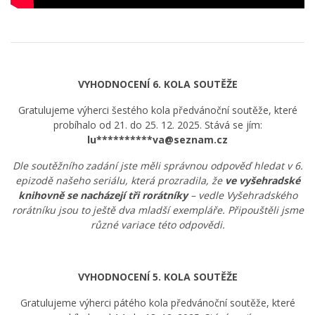
VYHODNOCENÍ 6. KOLA SOUTĚŽE
Gratulujeme výherci šestého kola předvánoční soutěže, které
probíhalo od 21. do 25. 12. 2025. Stává se jím:
lu**********va@seznam.cz
Dle soutěžního zadání jste měli správnou odpověď hledat v 6.
epizodě našeho seriálu, která prozradila, že
ve vyšehradské
knihovně se nacházejí tři rorátníky
– vedle Vyšehradského
rorátníku jsou to ještě dva mladší exempláře. Připouštěli jsme
různé variace této odpovědi.
VYHODNOCENÍ 5. KOLA SOUTĚŽE
Gratulujeme výherci pátého kola předvánoční soutěže, které