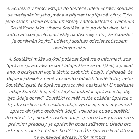
3. Soutěžící v rámci vstupu do Soutěže udělil Správci souhlas
se zveřejněním jeho jména a příjmení v případě výhry. Tyto
jeho osobní údaje budou umístěny v administraci s uvedením
Soutěžícího jako výherce Soutěže, a to po dobu dvou let s
automatickou prolongací vždy na dva roky s tím, že Soutěžící
je oprávněn kdykoli udělený souhlas odvolat způsobem
uvedeným níže.
4. Soutěžící může kdykoli požádat Správce o informaci, zda
Správce zpracovává osobní údaje, které se ho týkají, a pokud
ano, o poskytnutí kopie těchto osobních údajů. V případě, že
dojde k jakékoli změně v osobních údajích Soutěžícího, nebo
Soutěžící zjistí, že Správce zpracovává neaktuální či nepřesné
údaje Soutěžícího, může kdykoli požádat Správce o to, aby
tyto údaje opravil. Soutěžící rovněž může požádat Správce o
to, aby veškeré jeho osobní údaje vymazal, nebo aby omezil
zpracování jeho osobních údajů. Pokud se bude Soutěžící
domnívat, že jsou jeho osobní údaje zpracovávány v rozporu s
právními předpisy, je oprávněn podat stížnost u Úřadu pro
ochranu osobních údajů. Soutěžící může Správce kontaktovat
na e-mailové adrese: info@mint.cz