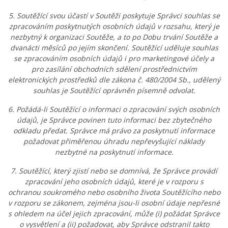
5. Soutěžící svou účastí v Soutěži poskytuje Správci souhlas se
zpracováním poskytnutých osobních údajů v rozsahu, který je
nezbytný k organizaci Soutěže, a to po Dobu trvání Soutěže a
dvanácti měsíců po jejím skončení. Soutěžící uděluje souhlas
se zpracováním osobních údajů i pro marketingové účely a
pro zasílání obchodních sdělení prostřednictvím
elektronických prostředků dle zákona č. 480/2004 Sb., udělený
souhlas je Soutěžící oprávněn písemně odvolat.
6. Požádá-li Soutěžící o informaci o zpracování svých osobních
údajů, je Správce povinen tuto informaci bez zbytečného
odkladu předat. Správce má právo za poskytnutí informace
požadovat přiměřenou úhradu nepřevyšující náklady
nezbytné na poskytnutí informace.
7. Soutěžící, který zjistí nebo se domnívá, že Správce provádí
zpracování jeho osobních údajů, které je v rozporu s
ochranou soukromého nebo osobního života Soutěžícího nebo
v rozporu se zákonem, zejména jsou-li osobní údaje nepřesné
s ohledem na účel jejich zpracování, může (i) požádat Správce
o vysvětlení a (ii) požadovat, aby Správce odstranil takto