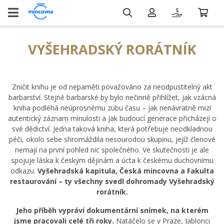
VYŠEHRADSKÝ RORÁTNÍK
Zničit knihu je od nepaměti považováno za neodpustitelný akt
barbarství. Stejně barbarské by bylo nečinně přihlížet, jak vzácná
kniha podléhá neúprosnému zubu času – jak nenávratně mizí
autentický záznam minulosti a jak budoucí generace přicházejí o
své dědictví. Jedna taková kniha, která potřebuje neodkladnou
péči, okolo sebe shromáždila nesourodou skupinu, jejíž členové
nemají na první pohled nic společného. Ve skutečnosti je ale
spojuje láska k českým dějinám a úcta k českému duchovnímu
odkazu.
Vyšehradská kapitula, Česká mincovna a Fakulta
restaurování – ty všechny svedl dohromady Vyšehradský
rorátník.
Jeho příběh vypráví dokumentární snímek, na kterém
jsme pracovali celé tři roky.
Natáčelo se v Praze, Jablonci