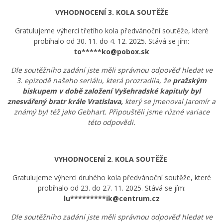
VYHODNOCENÍ 3. KOLA SOUTĚŽE
Gratulujeme výherci třetího kola předvánoční soutěže, které
probíhalo od 30. 11. do 4. 12. 2025. Stává se jím:
to*****ko@pobox.sk
Dle soutěžního zadání jste měli správnou odpověď hledat ve
3. epizodě našeho seriálu, která prozradila, že
pražským
biskupem v době založení Vyšehradské kapituly byl
znesvářený bratr krále Vratislava,
který se jmenoval Jaromír a
známý byl též jako Gebhart. Připouštěli jsme různé variace
této odpovědi.
VYHODNOCENÍ 2. KOLA SOUTĚŽE
Gratulujeme výherci druhého kola předvánoční soutěže, které
probíhalo od 23. do 27. 11. 2025. Stává se jím:
lu*********ik@centrum.cz
Dle soutěžního zadání jste měli správnou odpověď hledat ve