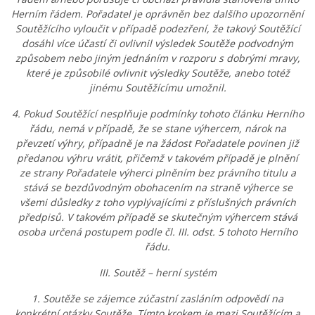
Herním řádem. Pořadatel je oprávněn bez dalšího upozornění
Soutěžícího vyloučit v případě podezření, že takový Soutěžící
dosáhl více účastí či ovlivnil výsledek Soutěže podvodným
způsobem nebo jiným jednáním v rozporu s dobrými mravy,
které je způsobilé ovlivnit výsledky Soutěže, anebo totéž
jinému Soutěžícímu umožnil.
4. Pokud Soutěžící nesplňuje podmínky tohoto článku Herního
řádu, nemá v případě, že se stane výhercem, nárok na
převzetí výhry, případně je na žádost Pořadatele povinen již
předanou výhru vrátit, přičemž v takovém případě je plnění
ze strany Pořadatele výherci plněním bez právního titulu a
stává se bezdůvodným obohacením na straně výherce se
všemi důsledky z toho vyplývajícími z příslušných právních
předpisů. V takovém případě se skutečným výhercem stává
osoba určená postupem podle čl. III. odst. 5 tohoto Herního
řádu.
III. Soutěž – herní systém
1. Soutěže se zájemce zúčastní zasláním odpovědí na
konkrétní otázky Soutěže. Tímto krokem je mezi Soutěžícím a