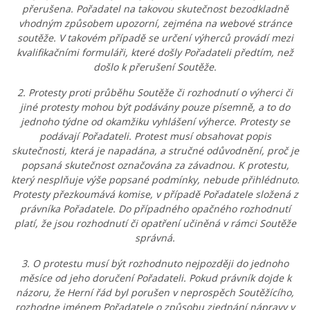
přerušena. Pořadatel na takovou skutečnost bezodkladně
vhodným způsobem upozorní, zejména na webové stránce
soutěže. V takovém případě se určení výherců provádí mezi
kvalifikačními formuláři, které došly Pořadateli předtím, než
došlo k přerušení Soutěže.
2. Protesty proti průběhu Soutěže či rozhodnutí o výherci či
jiné protesty mohou být podávány pouze písemně, a to do
jednoho týdne od okamžiku vyhlášení výherce. Protesty se
podávají Pořadateli. Protest musí obsahovat popis
skutečnosti, která je napadána, a stručné odůvodnění, proč je
popsaná skutečnost označována za závadnou. K protestu,
který nesplňuje výše popsané podmínky, nebude přihlédnuto.
Protesty přezkoumává komise, v případě Pořadatele složená z
právníka Pořadatele. Do případného opačného rozhodnutí
platí, že jsou rozhodnutí či opatření učiněná v rámci Soutěže
správná.
3. O protestu musí být rozhodnuto nejpozději do jednoho
měsíce od jeho doručení Pořadateli. Pokud právník dojde k
názoru, že Herní řád byl porušen v neprospěch Soutěžícího,
rozhodne jménem Pořadatele o způsobu zjednání nápravy v