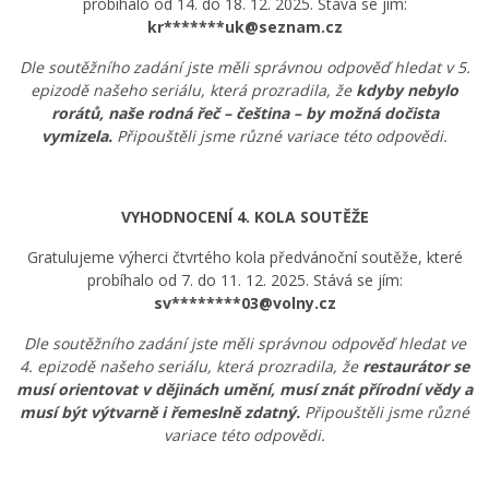
probíhalo od 14. do 18. 12. 2025. Stává se jím:
kr*******uk@seznam.cz
Dle soutěžního zadání jste měli správnou odpověď hledat v 5.
epizodě našeho seriálu, která prozradila, že
kdyby nebylo
rorátů, naše rodná řeč – čeština – by možná dočista
vymizela.
Připouštěli jsme různé variace této odpovědi.
VYHODNOCENÍ 4. KOLA SOUTĚŽE
Gratulujeme výherci čtvrtého kola předvánoční soutěže, které
probíhalo od 7. do 11. 12. 2025. Stává se jím:
sv********03@volny.cz
Dle soutěžního zadání jste měli správnou odpověď hledat ve
4. epizodě našeho seriálu, která prozradila, že
restaurátor se
musí orientovat v dějinách umění, musí znát přírodní vědy a
musí být výtvarně i řemeslně zdatný.
Připouštěli jsme různé
variace této odpovědi.