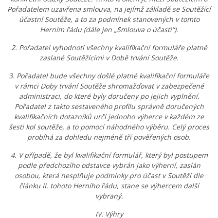
Pořadatelem uzavřena smlouva, na jejímž základě se Soutěžící
účastní Soutěže, a to za podmínek stanovených v tomto
Herním řádu (dále jen „Smlouva o účasti“).
2. Pořadatel vyhodnotí všechny kvalifikační formuláře platně
zaslané Soutěžícími v Době trvání Soutěže.
3. Pořadatel bude všechny došlé platné kvalifikační formuláře
v rámci Doby trvání Soutěže shromažďovat v zabezpečené
administraci, do které byly doručeny po jejich vyplnění.
Pořadatel z takto sestaveného profilu správně doručených
kvalifikačních dotazníků určí jednoho výherce v každém ze
šesti kol soutěže, a to pomocí náhodného výběru. Celý proces
probíhá za dohledu nejméně tří pověřených osob.
4. V případě, že byl kvalifikační formulář, který byl postupem
podle předchozího odstavce vybrán jako výherní, zaslán
osobou, která nesplňuje podmínky pro účast v Soutěži dle
článku II. tohoto Herního řádu, stane se výhercem další
vybraný.
IV. Výhry