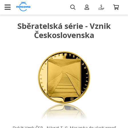
Sběratelská série - Vznik
Československa
Dukát Vznik ČSR - Návrat T. G. Masaryka do vlasti proof