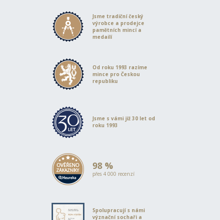
Jsme tradiční český
výrobce a prodejce
pamětních mincí a
medailí
Od roku 1993 razíme
mince pro Českou
republiku
Jsme s vámi již 30 let od
roku 1993
98 %
přes 4 000 recenzí
Spolupracují s námi
význační sochaři a