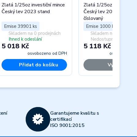
Zlatá 1/25oz investiční mince
Zlatá 1/25oz investiční 
Český lev 2023 stand
Český lev 2023 stand
číslovaný
Emise 39901 ks
Emise 1000 ks
Skladem na 0 prodejnách
Skladem na 0 prodejn
Ihned k odeslání
Nedostupný
5 018 Kč
5 118 Kč
osvobozeno od DPH
osvobozeno 
Přidat do košíku
Vyprodáno
Next
ení
Garantujeme kvalitu s
certifikací
ISO 9001:2015