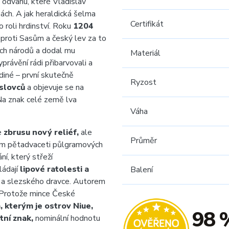
 a odvahu, které Vladislav
ách. A jak heraldická šelma
Certifikát
 roli hrdinství. Roku
1204
ji proti Sasům a český lev za to
ích národů a dodal mu
Materiál
právění rádi přibarvovali a
ediné – první skutečně
Ryzost
slovců
a objevuje se na
a znak celé země lva
Váha
e
zbrusu nový reliéf,
ale
Průměr
ám pětadvaceti půlgramových
í, který střeží
ládají
lipové ratolesti a
Balení
 a slezského dravce. Autorem
Protože mince České
, kterým je ostrov Niue,
98 
tní znak,
nominální hodnotu