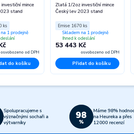
 investiční mince
Zlatá 1/2oz investiční mince
2023 stand
Český lev 2023 stand
0 ks
Emise 1670 ks
na 1 prodejně
Skladem na 1 prodejně
odeslání
Ihned k odeslání
Kč
53 443 Kč
osvobozeno od DPH
osvobozeno od DPH
dat do košíku
Přidat do košíku
Spolupracujeme s
Máme 98% hodnoc
význačnými sochaři a
na Heureka a přes
výtvarníky
12000 recenzí