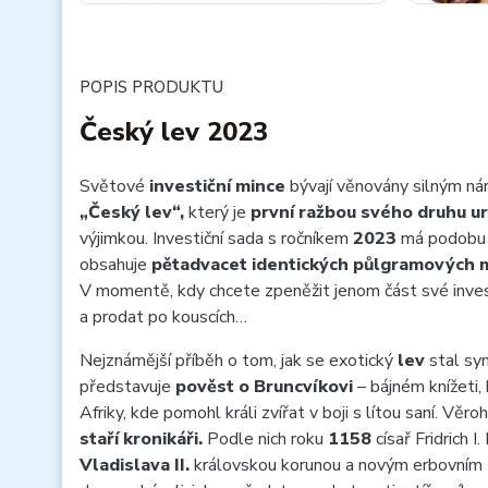
POPIS PRODUKTU
Český lev 2023
Světové
investiční mince
bývají věnovány silným ná
„Český lev“,
který je
první ražbou svého druhu ur
výjimkou. Investiční sada s ročníkem
2023
má podob
obsahuje
pětadvacet identických půlgramových mi
V momentě, kdy chcete zpeněžit jenom část své inves
a prodat po kouscích…
Nejznámější příběh o tom, jak se exotický
lev
stal sy
představuje
pověst o Bruncvíkovi
– bájném knížeti,
Afriky, kde pomohl králi zvířat v boji s lítou saní. Věro
staří kronikáři.
Podle nich roku
1158
císař Fridrich 
Vladislava II.
královskou korunou a novým erbovním z