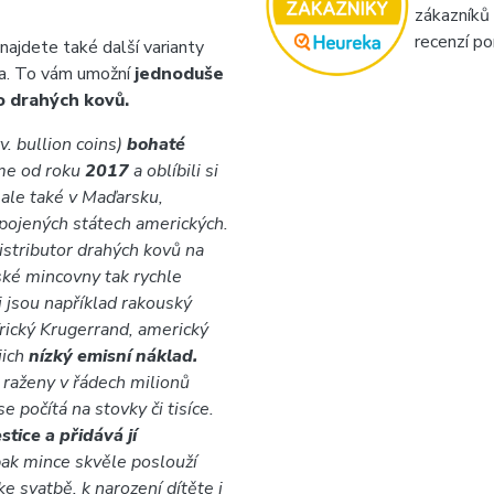
zákazníků
recenzí po
najdete také další varianty
bra. To vám umožní
jednoduše
o drahých kovů.
v. bullion coins)
bohaté
me od roku
2017
a oblíbili si
 ale také v Maďarsku,
Spojených státech amerických.
distributor drahých kovů na
ské mincovny tak rychle
i jsou například rakouský
rický Krugerrand, americký
jich
nízký emisní náklad.
 raženy v řádech milionů
 počítá na stovky či tisíce.
tice a přidává jí
ak mince skvěle poslouží
ke svatbě, k narození dítěte i