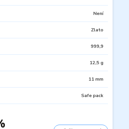
Není
Zlato
999,9
12,5 g
11 mm
Safe pack
%