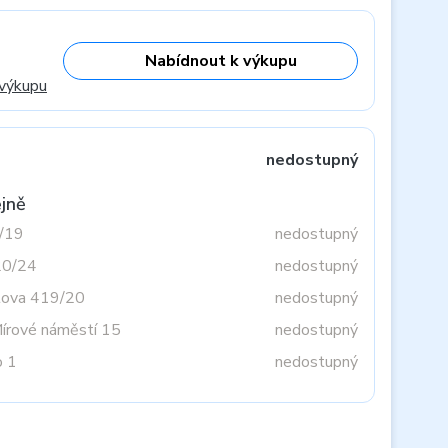
Nabídnout k výkupu
 výkupu
nedostupný
jně
3/19
nedostupný
20/24
nedostupný
tova 419/20
nedostupný
Mírové náměstí 15
nedostupný
o 1
nedostupný