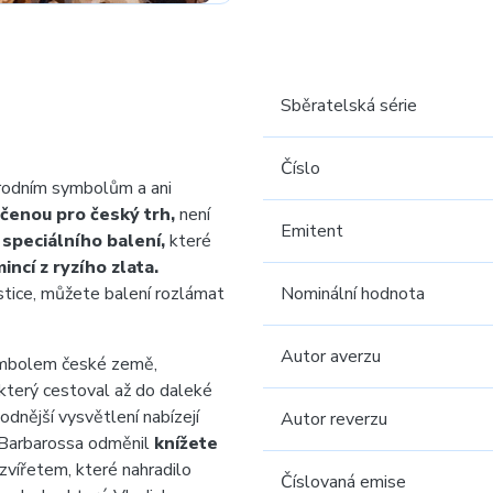
Sběratelská série
Číslo
rodním symbolům a ani
čenou pro český trh,
není
Emitent
u
speciálního balení,
které
ncí z ryzího zlata.
tice, můžete balení rozlámat
Nominální hodnota
Autor averzu
mbolem české země,
 který cestoval až do daleké
hodnější vysvětlení nabízejí
Autor reverzu
I. Barbarossa odměnil
knížete
vířetem, které nahradilo
Číslovaná emise