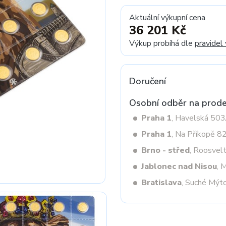
Aktuální výkupní cena
36 201 Kč
Next
Výkup probíhá dle
pravidel
Doručení
Osobní odběr na prode
Praha 1
, Havelská 50
Praha 1
, Na Příkopě 8
Brno - střed
, Roosvel
Jablonec nad Nisou
, 
Bratislava
, Suché Mýt