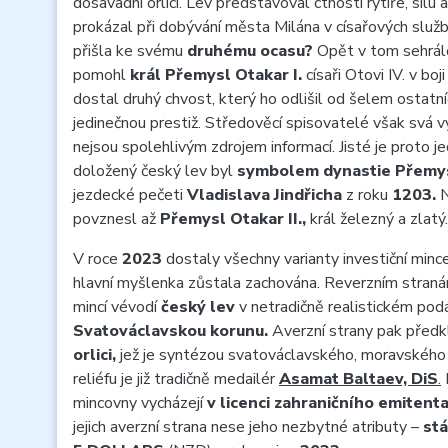
dosavadní orlici. Lev představoval ctnosti rytíře, sílu
prokázal při dobývání města Milána v císařových služb
přišla ke svému
druhému ocasu?
Opět v tom sehrálo
pomohl
král Přemysl Otakar I.
císaři Otovi IV. v bo
dostal druhý chvost, který ho odlišil od šelem ostatn
jedinečnou prestiž. Středověcí spisovatelé však svá vy
nejsou spolehlivým zdrojem informací. Jisté je proto j
doložený český lev byl
symbolem dynastie Přemy
jezdecké pečeti
Vladislava Jindřicha
z roku
1203.
N
povznesl až
Přemysl Otakar II.,
král železný a zlatý.
V roce
2023
dostaly všechny varianty investiční minc
hlavní myšlenka zůstala zachována. Reverzním stran
mincí vévodí
český lev
v netradičně realistickém podán
Svatováclavskou korunu.
Averzní strany pak předk
orlici,
jež je syntézou svatováclavského, moravského
reliéfu je již tradičně medailér
Asamat Baltaev, DiS
.
mincovny vycházejí
v licenci zahraničního emitenta
jejich averzní strana nese jeho nezbytné atributy –
stá