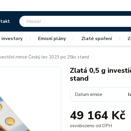
takt
 investory
|
Emisní plány
|
Zlaté spoření
|
Z
nvestiční mince Český lev 2023 po 25ks stand
Zlatá 0,5 g invest
stand
Datum emise
l
49 164 Kč
osvobozeno od DPH