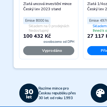
Zlatá uncová investiční mince
Zlatá 1/4oz
Český lev 2023 stand
Český lev 
Emise 8000 ks
Emise 497
Skladem na 0 prodejnách
Skladem 
Nedostupný
Ihned k 
100 432 Kč
27 117 
osvobozeno od DPH
Vyprodáno
Při
Previous
Razíme mince pro
Českou republiku přes
30 let od roku 1993