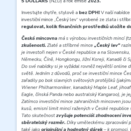
5 DOLLARS
(NZD) a rok emise
2023.
Investujte chytře, stylově a
bez DPH!
V naší nabídce 
investiční mince „Český lev“ vyrobené ze zlata i stří
regulovat, kolik finančních prostředků uložíte d
Česká mincovna
má s výrobou investičních mincí (tz
zkušenosti.
Zlaté a stříbrné mince
„Český lev“
razí
je investoři nejen v České republice a na Slovensku,
Německu, Číně, Hongkongu, Jižní Koreji, Kanadě či 
Do své nabídky si je vyžádal rovněž největší online 
světě. Jedním z důvodů, proč se investiční mince Če
zařadily po bok slavných světových protějšků (jakým
Wiener Philharmoniker, kanadský Maple Leaf, jihoaf
Eagle, čínská Panda nebo australský Kangaroo), je je
Zatímco investiční mince zahraničních mincoven jsou
kusů, emisní limit mincí ražených v České republice se
Tato skutečnost
zvyšuje potenciál zhodnocení inves
sběratelský rozměr.
Díky uměleckému zpracování p
také jako
originální a hodnotný dárek
– k promoci, 