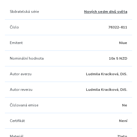
Sběratelská série
Nových sedm divů světa
Číslo
76322-611
Emitent
Niue
Nominální hodnota
10x 5 NZD
Autor averzu
Ludmila Kracíková, DiS.
Autor reverzu
Ludmila Kracíková, DiS.
Číslovaná emise
Ne
Certifikát
Není
Materiál
Zlato