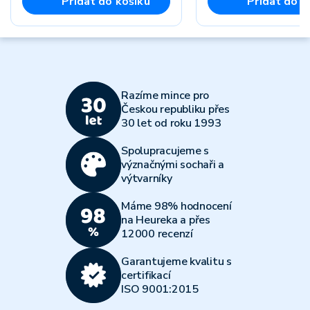
Přidat do košíku
Přidat do k
Razíme mince pro
Českou republiku přes
30 let od roku 1993
Spolupracujeme s
význačnými sochaři a
výtvarníky
Máme 98% hodnocení
na Heureka a přes
12000 recenzí
Garantujeme kvalitu s
certifikací
ISO 9001:2015