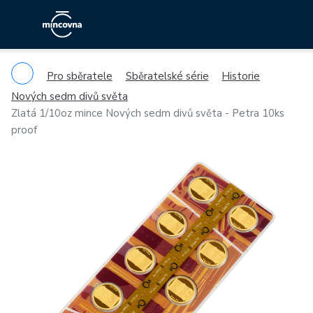
Pro sběratele
Sběratelské série
Historie
Nových sedm divů světa
Zlatá 1/10oz mince Nových sedm divů světa - Petra 10ks
proof
Previous
Ne