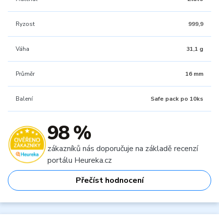
Ryzost
999,9
Váha
31,1 g
Průměr
16 mm
Balení
Safe pack po 10ks
98 %
zákazníků nás doporučuje na základě recenzí
portálu Heureka.cz
Přečíst hodnocení