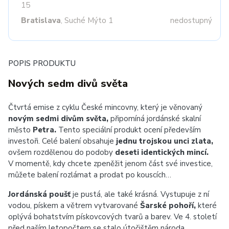
15
Bratislava
, Suché Mýto 1
nedostupný
POPIS PRODUKTU
Nových sedm divů světa
Čtvrtá emise z cyklu České mincovny, který je věnovaný
novým sedmi divům světa,
připomíná jordánské skalní
město
Petra.
Tento speciální produkt ocení především
investoři. Celé balení obsahuje
jednu trojskou unci zlata,
ovšem rozdělenou do podoby
deseti identických mincí.
V momentě, kdy chcete zpeněžit jenom část své investice,
můžete balení rozlámat a prodat po kouscích…
Jordánská poušť
je pustá, ale také krásná. Vystupuje z ní
vodou, pískem a větrem vytvarované
Šarské pohoří,
které
oplývá bohatstvím pískovcových tvarů a barev. Ve 4. století
před naším letopočtem se stalo útočištěm národa