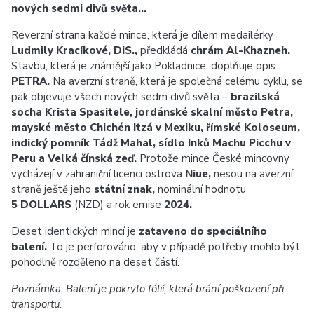
nových sedmi divů světa…
Reverzní strana každé mince, která je dílem medailérky
Ludmily Kracíkové, DiS.
,
předkládá
chrám Al-‍Khazneh.
Stavbu, která je známější jako Pokladnice, doplňuje opis
PETRA.
Na averzní straně, která je společná celému cyklu, se
pak objevuje všech nových sedm divů světa –
brazilská
socha Krista Spasitele, jordánské skalní město Petra,
mayské město Chichén Itzá v Mexiku, římské Koloseum,
indický pomník Tádž Mahal, sídlo Inků Machu Picchu v
Peru a Velká čínská zeď.
Protože mince České mincovny
vycházejí v zahraniční licenci ostrova
Niue,
nesou na averzní
straně ještě jeho
státní znak,
nominální hodnotu
5 DOLLARS
(NZD) a rok emise
2024.
Deset identických mincí je
zataveno do speciálního
balení.
To je perforováno, aby v případě potřeby mohlo být
pohodlně rozděleno na deset částí.
Poznámka: Balení je pokryto fólií, která brání poškození při
transportu.