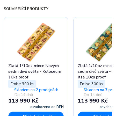
SOUVISEJÍCÍ PRODUKTY
Zlatá 1/10oz mince Nových
Zlatá 1/10oz mince
sedm divů světa - Koloseum
sedm divů světa - Ch
10ks proof
Itzá 10ks proof
Emise 300 ks
Emise 300 ks
Skladem na 2 prodejnách
Skladem na 3 pro
Do 14 dnů
Do 14 dnů
113 990 Kč
113 990 Kč
osvobozeno od DPH
osvoboze