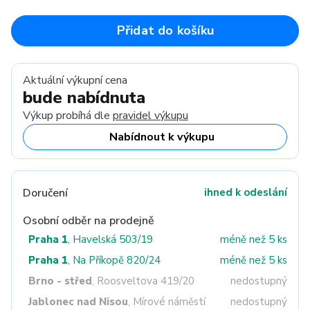
Přidat do košíku
Aktuální výkupní cena
bude nabídnuta
Výkup probíhá dle
pravidel výkupu
Nabídnout k výkupu
Doručení
ihned k odeslání
Osobní odběr na prodejně
Praha 1
, Havelská 503/19
méně než 5 ks
Praha 1
, Na Příkopě 820/24
méně než 5 ks
Brno - střed
, Roosveltova 419/20
nedostupný
Jablonec nad Nisou
, Mírové náměstí
nedostupný