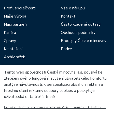
Profil společnosti
Vše o nákupu
Naše výroba
Kontakt
Naši partneři
Často kladené dotazy
Kariéra
Obchodní podmínky
Zprávy
Prodejny České mincovny
Ke stažení
Rádce
Archiv ražeb
Tento web společnosti Česká mincovna, a.s. používá ke
Mezi naše partnery patří:
zlepšení svého fungování, zvýšení uživatelského komfortu,
analýze návštěvnosti, k personalizaci obsahu a reklam a
lepšímu cílení reklamy soubory cookies a poskytuje
uživatelská data třetí straně.
Pro více informací o cookies a ochraně Vašeho soukromí klikněte zde.
Evropská unie
Evropský fond pro regionální rozvoj