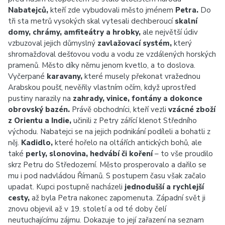
Nabatejců,
kteří zde vybudovali město jménem
Petra.
Do
tři sta metrů vysokých skal vytesali dechberoucí
skalní
domy, chrámy, amfiteátry a hrobky,
ale největší údiv
vzbuzoval jejich důmyslný
zavlažovací systém,
který
shromažďoval dešťovou vodu a vodu ze vzdálených horských
pramenů. Město díky němu jenom kvetlo, a to doslova.
Vyčerpané
karavany,
které musely překonat vražednou
Arabskou poušť, nevěřily vlastním očím, když uprostřed
pustiny narazily na
zahrady, vinice, fontány a dokonce
obrovský bazén.
Právě obchodníci, kteří vezli
vzácné zboží
z Orientu a Indie,
učinili z Petry zářící klenot Středního
východu. Nabatejci se na jejich podnikání podíleli a bohatli z
něj.
Kadidlo,
které hořelo na oltářích antických bohů, ale
také
perly, slonovina, hedvábí či koření
– to vše proudilo
skrz Petru do Středozemí. Město prosperovalo a dařilo se
mu i pod nadvládou Římanů. S postupem času však začalo
upadat. Kupci postupně nacházeli
jednodušší a rychlejší
cesty,
až byla Petra nakonec zapomenuta. Západní svět ji
znovu objevil až v 19. století a od té doby čelí
neutuchajícímu zájmu. Dokazuje to její zařazení na seznam