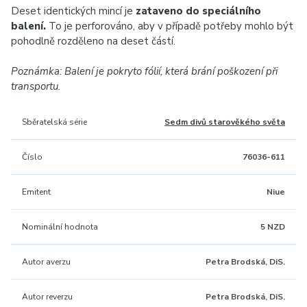
Deset identických mincí je
zataveno do speciálního
balení.
To je perforováno, aby v případě potřeby mohlo být
pohodlně rozděleno na deset částí.
Poznámka: Balení je pokryto fólií, která brání poškození při
transportu.
Sběratelská série
Sedm divů starověkého světa
Číslo
76036-611
Emitent
Niue
Nominální hodnota
5 NZD
Autor averzu
Petra Brodská, DiS.
Autor reverzu
Petra Brodská, DiS.