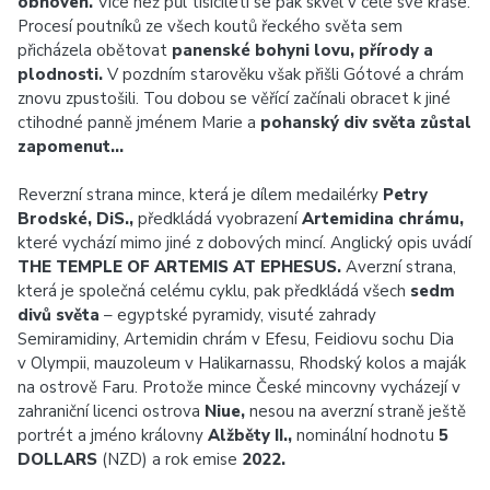
obnoven.
Více než půl tisíciletí se pak skvěl v celé své kráse.
Procesí poutníků ze všech koutů řeckého světa sem
přicházela obětovat
panenské bohyni lovu, přírody a
plodnosti.
V pozdním starověku však přišli Gótové a chrám
znovu zpustošili. Tou dobou se věřící začínali obracet k jiné
ctihodné panně jménem Marie a
pohanský div světa zůstal
zapomenut…
Reverzní strana mince, která je dílem medailérky
Petry
Brodské, DiS.,
předkládá vyobrazení
Artemidina chrámu,
které vychází mimo jiné z dobových mincí. Anglický opis uvádí
THE TEMPLE OF ARTEMIS AT EPHESUS.
Averzní strana,
která je společná celému cyklu, pak předkládá všech
sedm
divů světa
– egyptské pyramidy, visuté zahrady
Semiramidiny, Artemidin chrám v Efesu, Feidiovu sochu Dia
v Olympii, mauzoleum v Halikarnassu, Rhodský kolos a maják
na ostrově Faru. Protože mince České mincovny vycházejí v
zahraniční licenci ostrova
Niue,
nesou na averzní straně ještě
portrét a jméno královny
Alžběty II.,
nominální hodnotu
5
DOLLARS
(NZD) a rok emise
2022.