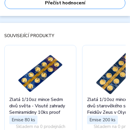
Přečíst hodnocení
SOUVISEJÍCÍ PRODUKTY
Zlatá 1/10oz mince Sedm
Zlatá 1/10oz mince
divů světa - Visuté zahrady
divů starověkého svě
Semiramidiny 10ks proof
Feidiův Zeus v Olymp
proof
Emise 80 ks
Emise 200 ks
Skladem na 0 prodejnách
Skladem na 0 pro