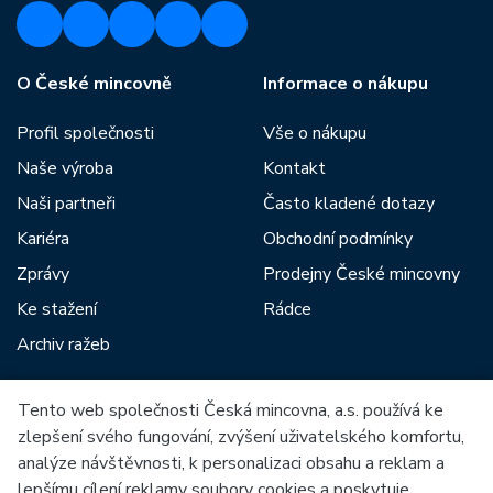
O České mincovně
Informace o nákupu
Profil společnosti
Vše o nákupu
Naše výroba
Kontakt
Naši partneři
Často kladené dotazy
Kariéra
Obchodní podmínky
Zprávy
Prodejny České mincovny
Ke stažení
Rádce
Archiv ražeb
Tento web společnosti Česká mincovna, a.s. používá ke
Mezi naše partnery patří:
zlepšení svého fungování, zvýšení uživatelského komfortu,
analýze návštěvnosti, k personalizaci obsahu a reklam a
lepšímu cílení reklamy soubory cookies a poskytuje