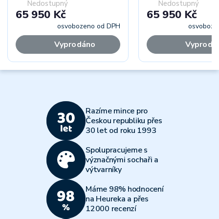
Nedostupný
Nedostupný
65 950 Kč
65 950 Kč
osvobozeno od DPH
osvoboze
Vyprodáno
Vyprodá
Razíme mince pro
Českou republiku přes
30 let od roku 1993
Spolupracujeme s
význačnými sochaři a
výtvarníky
Máme 98% hodnocení
na Heureka a přes
12000 recenzí