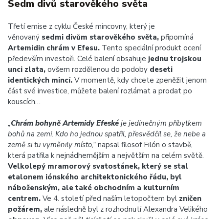
Sedm divů starověkého světa
Třetí emise z cyklu České mincovny, který je
věnovaný
sedmi divům starověkého světa,
připomíná
Artemidin chrám v Efesu.
Tento speciální produkt ocení
především investoři. Celé balení obsahuje
jednu trojskou
unci zlata,
ovšem rozdělenou do podoby
deseti
identických mincí.
V momentě, kdy chcete zpeněžit jenom
část své investice, můžete balení rozlámat a prodat po
kouscích…
„
Chrám bohyně Artemidy Efeské
je jedinečným příbytkem
bohů na zemi. Kdo ho jednou spatřil, přesvědčil se, že nebe a
země si tu vyměnily místo,“
napsal filosof Filón o stavbě,
která patřila k nejnádhernějším a největším na celém světě.
Velkolepý mramorový svatostánek, který se stal
etalonem iónského architektonického řádu, byl
náboženským, ale také obchodním a kulturním
centrem.
Ve 4. století před naším letopočtem byl
zničen
požárem,
ale následně byl z rozhodnutí Alexandra Velikého