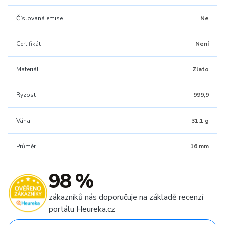
Číslovaná emise
Ne
Certifikát
Není
Materiál
Zlato
Ryzost
999,9
Váha
31,1 g
Průměr
16 mm
98 %
zákazníků nás doporučuje na základě recenzí
portálu Heureka.cz