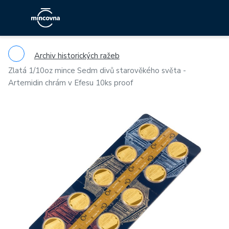
Archiv historických ražeb
Zlatá 1/10oz mince Sedm divů starověkého světa -
Artemidin chrám v Efesu 10ks proof
Previous
Ne