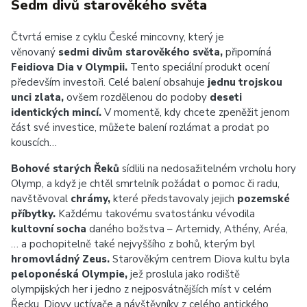
Sedm divů starověkého světa
Čtvrtá emise z cyklu České mincovny, který je
věnovaný
sedmi divům starověkého světa,
připomíná
Feidiova Dia v Olympii.
Tento speciální produkt ocení
především investoři. Celé balení obsahuje
jednu trojskou
unci zlata,
ovšem rozdělenou do podoby
deseti
identických mincí.
V momentě, kdy chcete zpeněžit jenom
část své investice, můžete balení rozlámat a prodat po
kouscích…
Bohové starých Řeků
sídlili na nedosažitelném vrcholu hory
Olymp, a když je chtěl smrtelník požádat o pomoc či radu,
navštěvoval
chrámy,
které představovaly jejich
pozemské
příbytky.
Každému takovému svatostánku vévodila
kultovní socha
daného božstva – Artemidy, Athény, Aréa,
… a pochopitelně také nejvyššího z bohů, kterým byl
hromovládný Zeus.
Starověkým centrem Diova kultu byla
peloponéská Olympie,
jež proslula jako rodiště
olympijských her i jedno z nejposvátnějších míst v celém
Řecku. Diovy uctívače a návštěvníky z celého antického