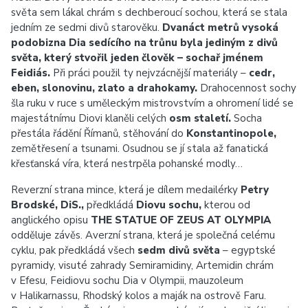
světa sem lákal chrám s dechberoucí sochou, která se stala
jedním ze sedmi divů starověku.
Dvanáct metrů vysoká
podobizna Dia sedícího na trůnu byla jediným z divů
světa, který stvořil jeden člověk – sochař jménem
Feidiás.
Při práci použil ty nejvzácnější materiály –
cedr,
eben, slonovinu, zlato a drahokamy.
Drahocennost sochy
šla ruku v ruce s uměleckým mistrovstvím a ohromení lidé se
majestátnímu Diovi klaněli celých
osm staletí.
Socha
přestála řádění Římanů, stěhování do
Konstantinopole,
zemětřesení a tsunami. Osudnou se jí stala až fanatická
křesťanská víra, která nestrpěla pohanské modly…
Reverzní strana mince, která je dílem medailérky
Petry
Brodské, DiS.,
předkládá
Diovu sochu,
kterou od
anglického opisu
THE STATUE OF ZEUS AT OLYMPIA
odděluje závěs. Averzní strana, která je společná celému
cyklu, pak předkládá všech
sedm divů světa
– egyptské
pyramidy, visuté zahrady Semiramidiny, Artemidin chrám
v Efesu, Feidiovu sochu Dia v Olympii, mauzoleum
v Halikarnassu, Rhodský kolos a maják na ostrově Faru.