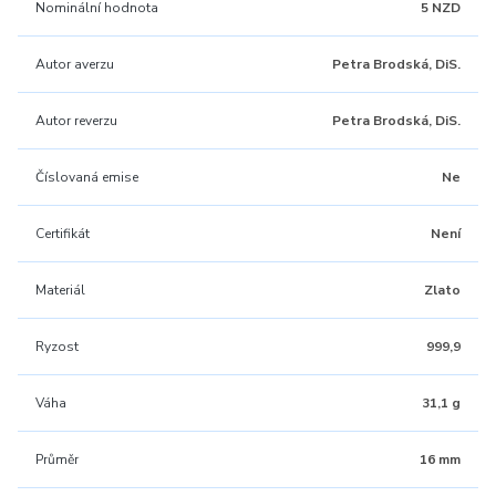
Nominální hodnota
5 NZD
Autor averzu
Petra Brodská, DiS.
Autor reverzu
Petra Brodská, DiS.
Číslovaná emise
Ne
Certifikát
Není
Materiál
Zlato
Ryzost
999,9
Váha
31,1 g
Průměr
16 mm