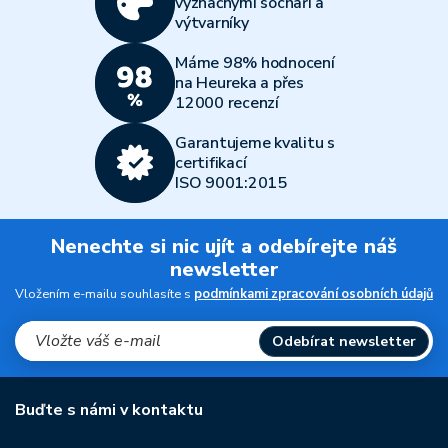
význačnými sochaři a
výtvarníky
Máme 98% hodnocení
na Heureka a přes
12000 recenzí
Garantujeme kvalitu s
certifikací
ISO 9001:2015
Nenechte si nic ujít a odebírejte náš
newsletter
Vložením e-mailu souhlasíte s
podmínkami zpracování osobních údajů
Odebírat newsletter
Buďte s námi v kontaktu