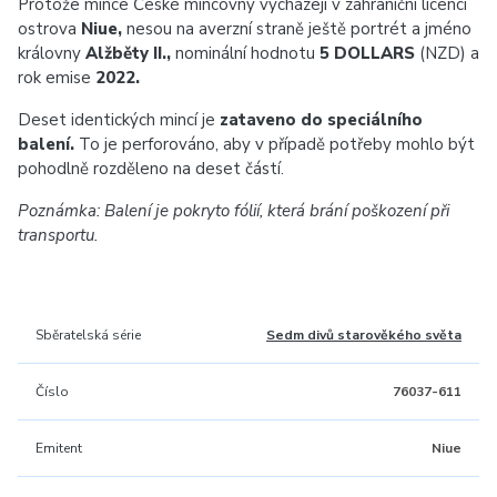
Protože mince České mincovny vycházejí v zahraniční licenci
ostrova
Niue,
nesou na averzní straně ještě portrét a jméno
královny
Alžběty II.,
nominální hodnotu
5 DOLLARS
(NZD) a
rok emise
2022.
Deset identických mincí je
zataveno do speciálního
balení.
To je perforováno, aby v případě potřeby mohlo být
pohodlně rozděleno na deset částí.
Poznámka: Balení je pokryto fólií, která brání poškození při
transportu.
Sběratelská série
Sedm divů starověkého světa
Číslo
76037-611
Emitent
Niue