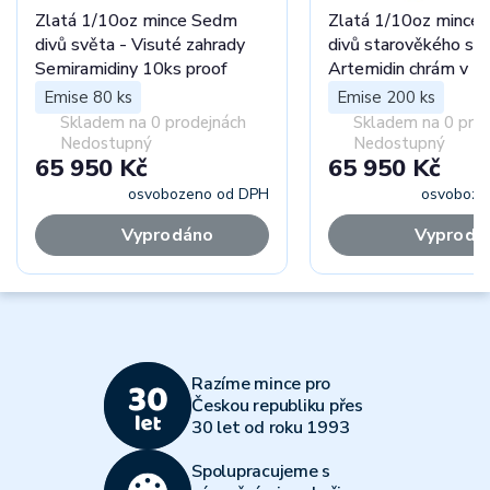
Zlatá 1/10oz mince Sedm
Zlatá 1/10oz mince
divů světa - Visuté zahrady
divů starověkého svě
Semiramidiny 10ks proof
Artemidin chrám v E
proof
Emise 80 ks
Emise 200 ks
Skladem na 0 prodejnách
Skladem na 0 pro
Nedostupný
Nedostupný
65 950 Kč
65 950 Kč
osvobozeno od DPH
osvoboze
Vyprodáno
Vyprodá
Razíme mince pro
Českou republiku přes
30 let od roku 1993
Spolupracujeme s