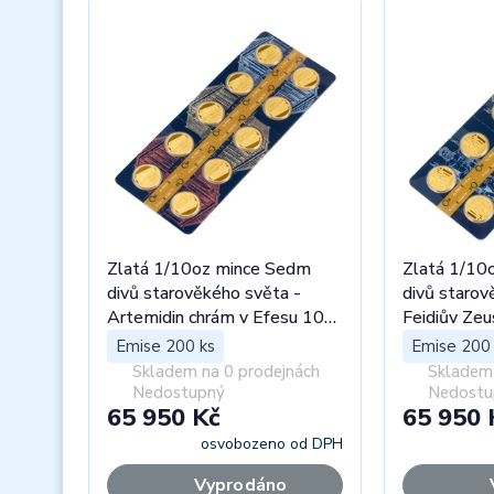
Zlatá 1/10oz mince Sedm
Zlatá 1/10
divů starověkého světa -
divů starov
Artemidin chrám v Efesu 10ks
Feidiův Zeu
proof
proof
Emise 200 ks
Emise 200 
Skladem na 0 prodejnách
Skladem 
Nedostupný
Nedostu
65 950 Kč
65 950 
osvobozeno od DPH
Vyprodáno