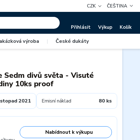
CZK
ČEŠTINA
Přihlásit
Výkup
Košík
akázková výroba
|
České dukáty
e Sedm divů světa - Visuté
iny 10ks proof
istopad 2021
Emisní náklad
80 ks
Nabídnout k výkupu