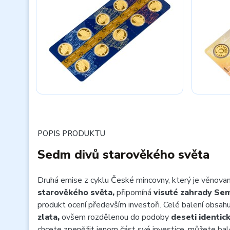
POPIS PRODUKTU
Sedm divů starověkého světa
Druhá emise z cyklu České mincovny, který je věnova
starověkého světa,
připomíná
visuté zahrady Sem
produkt ocení především investoři. Celé balení obsah
zlata,
ovšem rozdělenou do podoby
deseti identick
chcete zpeněžit jenom část své investice, můžete bal