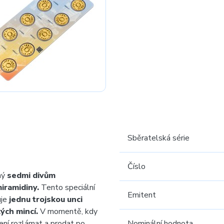
Sběratelská série
Číslo
ný
sedmi divům
iramidiny.
Tento speciální
Emitent
uje
jednu trojskou unci
ých mincí.
V momentě, kdy
ení rozlámat a prodat po
Nominální hodnota