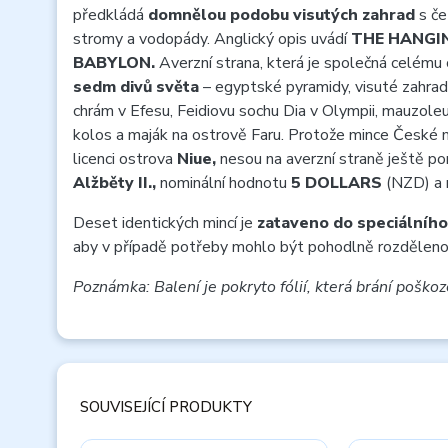
předkládá
domnělou podobu visutých zahrad
s če
stromy a vodopády. Anglický opis uvádí
THE HANGI
BABYLON.
Averzní strana, která je společná celému 
sedm divů světa
– egyptské pyramidy, visuté zahrad
chrám v Efesu, Feidiovu sochu Dia v Olympii, mauzol
kolos a maják na ostrově Faru. Protože mince České m
licenci ostrova
Niue,
nesou na averzní straně ještě po
Alžběty II.,
nominální hodnotu
5 DOLLARS
(NZD) a 
Deset identických mincí je
zataveno do speciálního
aby v případě potřeby mohlo být pohodlně rozděleno 
Poznámka: Balení je pokryto fólií, která brání poškoz
SOUVISEJÍCÍ PRODUKTY