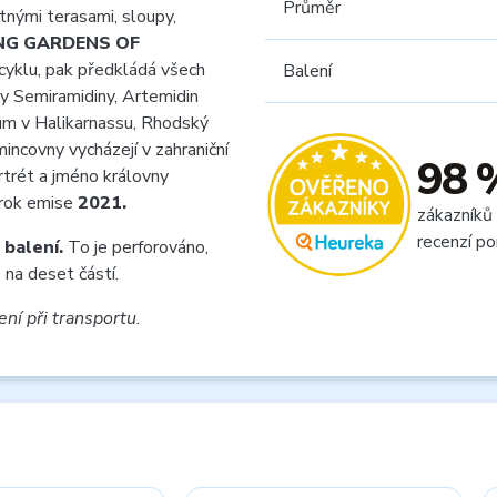
Průměr
tnými terasami, sloupy,
NG GARDENS OF
cyklu, pak předkládá všech
Balení
y Semiramidiny, Artemidin
eum v Halikarnassu, Rhodský
incovny vycházejí v zahraniční
98 
rtrét a jméno královny
rok emise
2021.
zákazníků
recenzí po
 balení.
To je perforováno,
na deset částí.
ení při transportu.