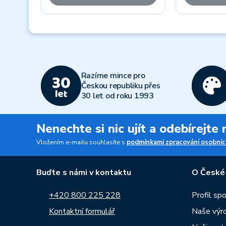
Previous
Razíme mince pro
Českou republiku přes
30 let od roku 1993
Nenechte si nic ujít a odebírejte
Vložením e-mailu souhlasíte s
podmínkami zpracování osobníc
Buďte s námi v kontaktu
O České
+420 800 225 228
Profil sp
Kontaktní formulář
Naše výr