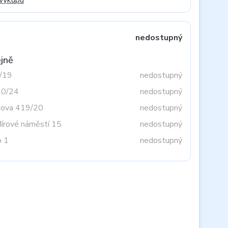
 výkupu
nedostupný
jně
3/19
nedostupný
20/24
nedostupný
tova 419/20
nedostupný
Mírové náměstí 15
nedostupný
o 1
nedostupný