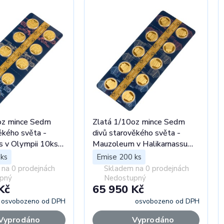
oz mince Sedm
Zlatá 1/10oz mince Sedm
ěkého světa -
divů starověkého světa -
s v Olympii 10ks
Mauzoleum v Halikarnassu
10ks proof
ks
Emise 200 ks
na 0 prodejnách
Skladem na 0 prodejnách
pný
Nedostupný
Kč
65 950 Kč
osvobozeno od DPH
osvobozeno od DPH
Vyprodáno
Vyprodáno