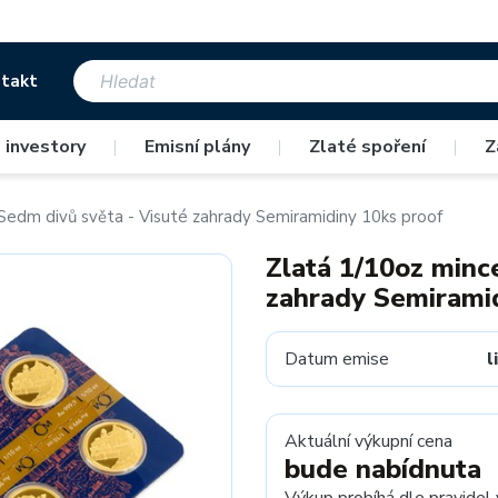
takt
 investory
|
Emisní plány
|
Zlaté spoření
|
Z
Sedm divů světa - Visuté zahrady Semiramidiny 10ks proof
Zlatá 1/10oz minc
zahrady Semiramid
Datum emise
l
Aktuální výkupní cena
bude nabídnuta