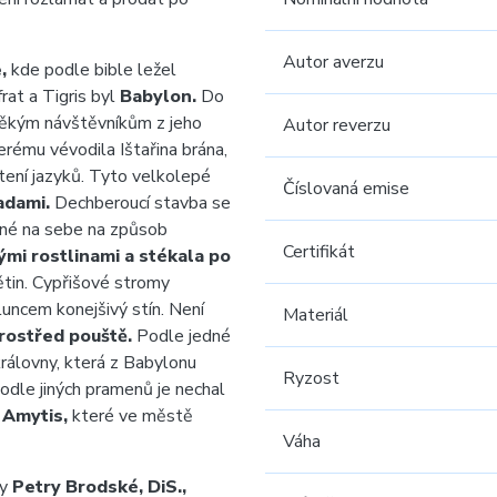
Autor averzu
,
kde podle bible ležel
at a Tigris byl
Babylon.
Do
ověkým návštěvníkům z jeho
Autor reverzu
erému vévodila Ištařina brána,
tení jazyků. Tyto velkolepé
Číslovaná emise
adami.
Dechberoucí stavba se
né na sebe na způsob
Certifikát
ými rostlinami a stékala po
ětin. Cypřišové stromy
uncem konejšivý stín. Není
Materiál
prostřed pouště.
Podle jedné
rálovny, která z Babylonu
Ryzost
Podle jiných pramenů je nechal
u
Amytis,
které ve městě
Váha
ky
Petry Brodské, DiS.,