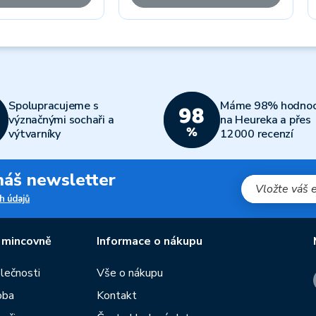
Spolupracujeme s
Máme 98% hodnoc
význačnými sochaři a
na Heureka a přes
výtvarníky
12000 recenzí
 náš newsletter
h údajů
 mincovně
Informace o nákupu
olečnosti
Vše o nákupu
oba
Kontakt