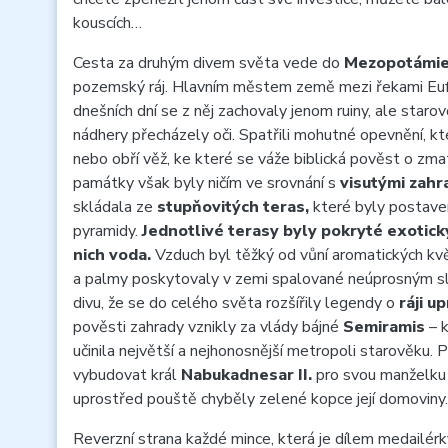
kouscích…
Cesta za druhým divem světa vede do
Mezopotámie
pozemský ráj. Hlavním městem země mezi řekami Eufr
dnešních dní se z něj zachovaly jenom ruiny, ale star
nádhery přecházely oči. Spatřili mohutné opevnění, kt
nebo obří věž, ke které se váže biblická pověst o zma
památky však byly ničím ve srovnání s
visutými zahr
skládala ze
stupňovitých teras,
které byly postave
pyramidy.
Jednotlivé terasy byly pokryté exotick
nich voda.
Vzduch byl těžký od vůní aromatických kv
a palmy poskytovaly v zemi spalované neúprosným sl
divu, že se do celého světa rozšířily legendy o
ráji u
pověsti zahrady vznikly za vlády bájné
Semiramis
– k
učinila největší a nejhonosnější metropoli starověku. 
vybudovat král
Nabukadnesar II.
pro svou manželk
uprostřed pouště chyběly zelené kopce její domoviny.
Reverzní strana každé mince, která je dílem medailér