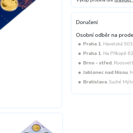
Výkup probíhá dle
pravidel
Doručení
Next
Osobní odběr na prode
Praha 1
, Havelská 50
Praha 1
, Na Příkopě 8
Brno - střed
, Roosvel
Jablonec nad Nisou
, 
Bratislava
, Suché Mýt