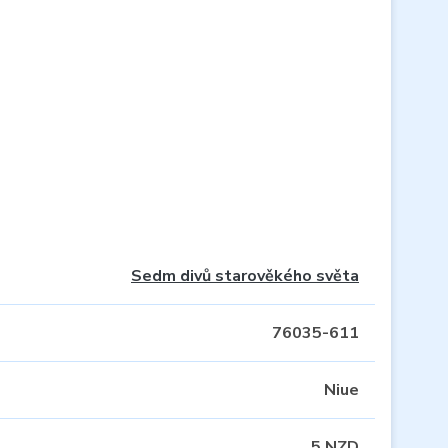
Sedm divů starověkého světa
76035-611
Niue
5 NZD