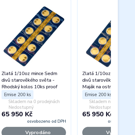
Zlatá 1/10oz mince Sedm
Zlatá 1/10oz mince Se
divů starověkého světa -
divů starověkého světa 
Rhodský kolos 10ks proof
Maják na ostrově Faru 1
proof
Emise 200 ks
Emise 200 ks
Skladem na 0 prodejnách
Skladem na 0 prodejn
Nedostupný
Nedostupný
65 950 Kč
65 950 Kč
osvobozeno od DPH
osvobozeno 
Vyprodáno
Vyprodáno