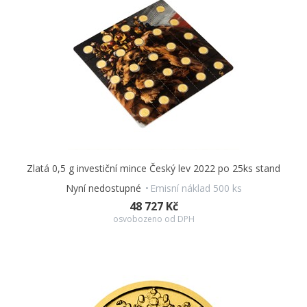
originální a hodnotný dárek
– k promoci, ke svatbě, k
narození dítěte i jen tak pro radost…
Zlatá 0,5 g investiční mince Český lev 2022 po 25ks stand
Nyní nedostupné
Emisní náklad 500 ks
48 727 Kč
osvobozeno od DPH