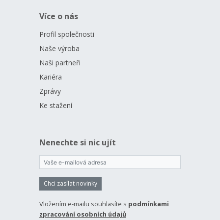
Více o nás
Profil společnosti
Naše výroba
Naši partneři
Kariéra
Zprávy
Ke stažení
Nenechte si nic ujít
Chci zasílat novinky
Vložením e-mailu souhlasíte s
podmínkami
zpracování osobních údajů