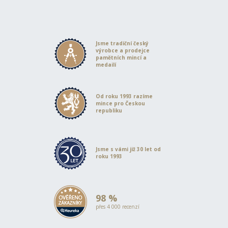
Jsme tradiční český
výrobce a prodejce
pamětních mincí a
medailí
Od roku 1993 razíme
mince pro Českou
republiku
Jsme s vámi již 30 let od
roku 1993
98 %
přes 4 000 recenzí