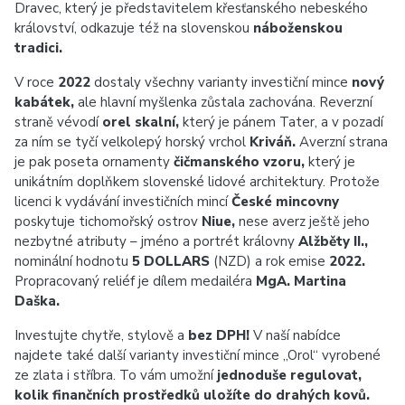
Dravec, který je představitelem křesťanského nebeského
království, odkazuje též na slovenskou
náboženskou
tradici.
V roce
2022
dostaly všechny varianty investiční mince
nový
kabátek,
ale hlavní myšlenka zůstala zachována. Reverzní
straně vévodí
orel skalní,
který je pánem Tater, a v pozadí
za ním se tyčí velkolepý horský vrchol
Kriváň.
Averzní strana
je pak poseta ornamenty
čičmanského vzoru,
který je
unikátním doplňkem slovenské lidové architektury. Protože
licenci k vydávání investičních mincí
České mincovny
poskytuje tichomořský ostrov
Niue,
nese averz ještě jeho
nezbytné atributy – jméno a portrét královny
Alžběty II.,
nominální hodnotu
5 DOLLARS
(NZD) a rok emise
2022.
Propracovaný reliéf je dílem medailéra
MgA. Martina
Daška.
Investujte chytře, stylově a
bez DPH!
V naší nabídce
najdete také další varianty investiční mince „Orol“ vyrobené
ze zlata i stříbra. To vám umožní
jednoduše regulovat,
kolik finančních prostředků uložíte do drahých kovů.