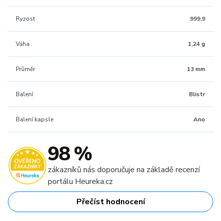
Ryzost
999,9
Váha
1,24 g
Průměr
13 mm
Balení
Blistr
Balení kapsle
Ano
98 %
zákazníků nás doporučuje na základě recenzí
portálu Heureka.cz
Přečíst hodnocení