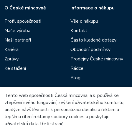
O České mincovně
Informace o nákupu
Profil společnosti
Vše o nákupu
Naše výroba
Kontakt
Naši partneři
Často kladené dotazy
Kariéra
Obchodní podmínky
Zprávy
Prodejny České mincovny
Ke stažení
Rádce
Blog
Tento web společnosti Česká mincovna, a.s. používá ke
Mezi naše partnery patří:
zlepšení svého fungování, zvýšení uživatelského komfortu,
analýze návštěvnosti, k personalizaci obsahu a reklam a
lepšímu cílení reklamy soubory cookies a poskytuje
uživatelská data třetí straně.