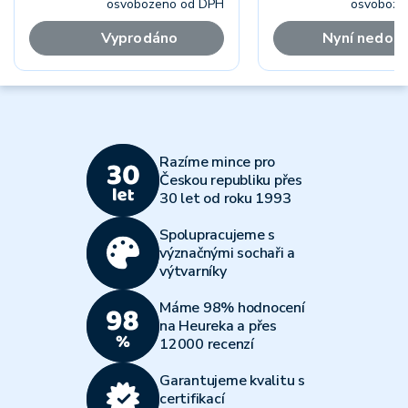
osvobozeno od DPH
osvoboze
Vyprodáno
Nyní nedos
Razíme mince pro
Českou republiku přes
30 let od roku 1993
Spolupracujeme s
význačnými sochaři a
výtvarníky
Máme 98% hodnocení
na Heureka a přes
12000 recenzí
Garantujeme kvalitu s
certifikací