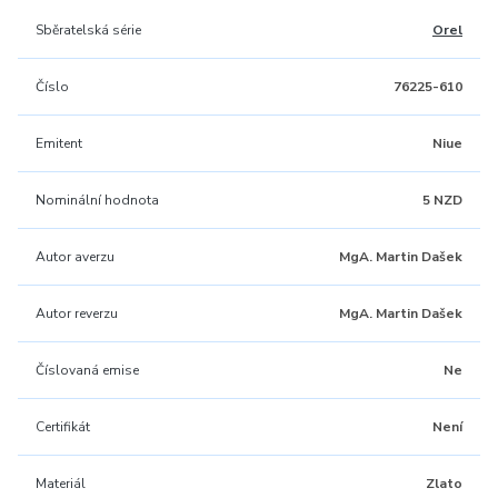
Sběratelská série
Orel
Číslo
76225-610
Emitent
Niue
Nominální hodnota
5 NZD
Autor averzu
MgA. Martin Dašek
Autor reverzu
MgA. Martin Dašek
Číslovaná emise
Ne
Certifikát
Není
Materiál
Zlato