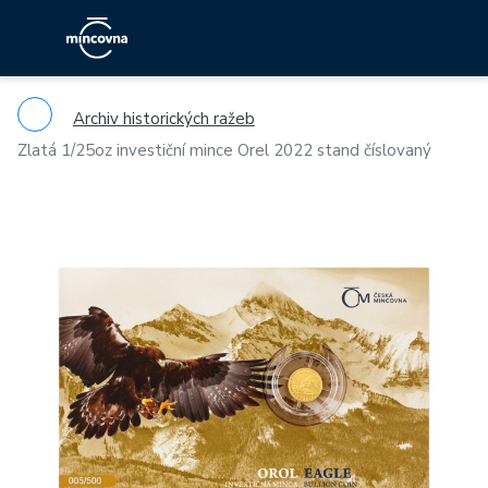
Archiv historických ražeb
Zlatá 1/25oz investiční mince Orel 2022 stand číslovaný
Previous
Ne