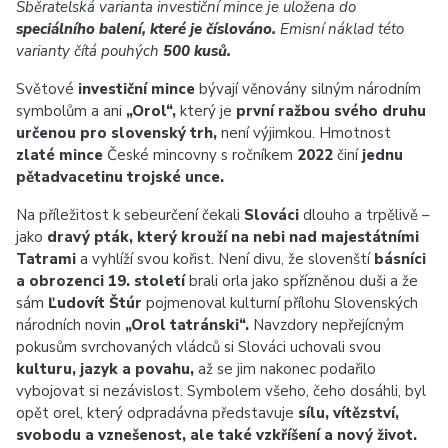
Sběratelská varianta investiční mince je uložena do
speciálního balení, které je číslováno.
Emisní náklad této
varianty čítá pouhých
500 kusů.
Světové
investiční mince
bývají věnovány silným národním
symbolům a ani
„Orol“,
který je
první ražbou svého druhu
určenou pro slovenský trh,
není výjimkou. Hmotnost
zlaté mince
České mincovny s ročníkem
2022
činí
jednu
pětadvacetinu trojské unce.
Na příležitost k sebeurčení čekali
Slováci
dlouho a trpělivě –
jako
dravý pták, který krouží na nebi nad majestátními
Tatrami
a vyhlíží svou kořist. Není divu, že slovenští
básníci
a obrozenci 19. století
brali orla jako spřízněnou duši a že
sám
Ľudovít Štúr
pojmenoval kulturní přílohu Slovenských
národních novin
„Orol tatránski“.
Navzdory nepřejícným
pokusům svrchovaných vládců si Slováci uchovali svou
kulturu, jazyk a povahu,
až se jim nakonec podařilo
vybojovat si nezávislost. Symbolem všeho, čeho dosáhli, byl
opět orel, který odpradávna představuje
sílu, vítězství,
svobodu a vznešenost, ale také vzkříšení a nový život.