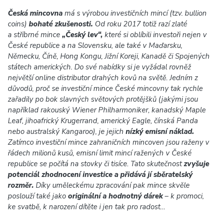
Česká mincovna
má s výrobou investičních mincí (tzv. bullion
coins)
bohaté zkušenosti.
Od roku 2017 totiž razí zlaté
a stříbrné mince
„Český lev“,
které si oblíbili investoři nejen v
České republice a na Slovensku, ale také v Maďarsku,
Německu, Číně, Hong Kongu, Jižní Koreji, Kanadě či Spojených
státech amerických. Do své nabídky si je vyžádal rovněž
největší online distributor drahých kovů na světě. Jedním z
důvodů, proč se investiční mince České mincovny tak rychle
zařadily po bok slavných světových protějšků (jakými jsou
například rakouský Wiener Philharmoniker, kanadský Maple
Leaf, jihoafrický Krugerrand, americký Eagle, čínská Panda
nebo australský Kangaroo), je jejich
nízký emisní náklad.
Zatímco investiční mince zahraničních mincoven jsou raženy v
řádech milionů kusů, emisní limit mincí ražených v České
republice se počítá na stovky či tisíce. Tato skutečnost
zvyšuje
potenciál zhodnocení investice a přidává jí sběratelský
rozměr.
Díky uměleckému zpracování pak mince skvěle
poslouží také jako
originální a hodnotný dárek
– k promoci,
ke svatbě, k narození dítěte i jen tak pro radost…