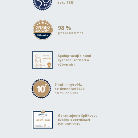
roku 1993
98 %
přes 4 000 recenzí
Spolupracují s námi
význační sochaři a
výtvarníci
S našimi výrobky
se denně setkává
10 milionů lidí
Garantujeme špičkovou
kvalitu s certifikací
ISO 9001:2015