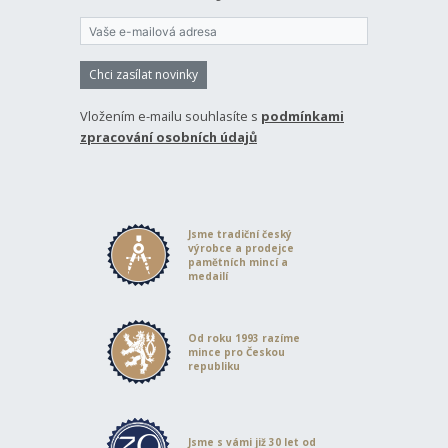
milionů kusů, emisní limit mincí ražených v České republice
se počítá na stovky či tisíce. Tato skutečnost
zvyšuje potenciál
zhodnocení investice a přidává jí sběratelský rozměr.
Díky
uměleckému zpracování pak mince skvěle poslouží také
Chci zasílat novinky
jako
originální a hodnotný dárek
– k promoci, ke svatbě, k
narození dítěte i jen tak pro radost…
Vložením e-mailu souhlasíte s
podmínkami
zpracování osobních údajů
Jsme tradiční český
výrobce a prodejce
pamětních mincí a
medailí
Od roku 1993 razíme
mince pro Českou
republiku
Jsme s vámi již 30 let od