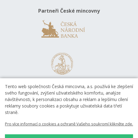
Partneři České mincovny
Tento web společnosti Česká mincovna, a.s. používá ke zlepšení
svého fungování, zvýšení uživatelského komfortu, analýze
návštěvnosti, k personalizaci obsahu a reklam a lepšímu cílení
reklamy soubory cookies a poskytuje uživatelská data třetí
straně.
EVROPSKÁ UNIE
Pro více informací o cookies a ochraně Vašeho soukromí klikněte zde.
Evropský fond pro regionální rozvoj
OP Podnikání a inovace pro konkurenceschopnost
EVROPSKÁ UNIE