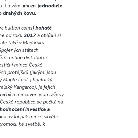
bra. To vám umožní
jednoduše
o drahých kovů.
v. bullion coins)
bohaté
me od roku
2017
a oblíbili si
 ale také v Maďarsku,
Spojených státech
tší online distributor
estiční mince České
ých protějšků (jakými jsou
 Maple Leaf, jihoafrický
lský Kangaroo), je jejich
ničních mincoven jsou raženy
 České republice se počítá na
zhodnocení investice a
acování pak mince skvěle
promoci, ke svatbě, k