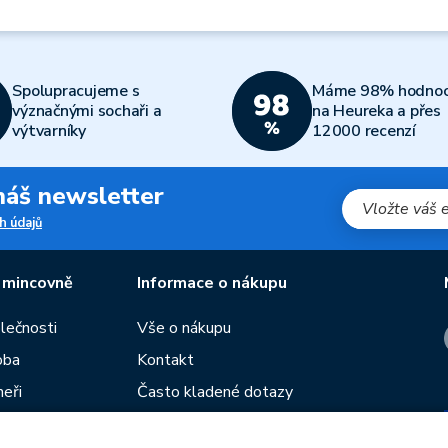
Spolupracujeme s
Máme 98% hodnoc
význačnými sochaři a
na Heureka a přes
výtvarníky
12000 recenzí
 náš newsletter
h údajů
 mincovně
Informace o nákupu
olečnosti
Vše o nákupu
oba
Kontakt
neři
Často kladené dotazy
Obchodní podmínky