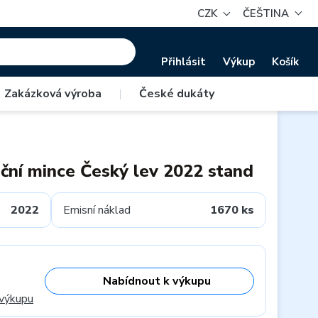
CZK
ČEŠTINA
Přihlásit
Výkup
Košík
Zakázková výroba
|
České dukáty
iční mince Český lev 2022 stand
2022
Emisní náklad
1670 ks
Nabídnout k výkupu
 výkupu