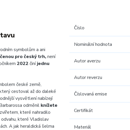
Číslo
stavu
Nominální hodnota
rodním symbolům a ani
čenou pro český trh,
není
Autor averzu
ročníkem
2022
činí
jednu
Autor reverzu
mbolem české země,
 který cestoval až do daleké
Číslovaná emise
hodnější vysvětlení nabízejí
I. Barbarossa odměnil
knížete
Certifikát
vířetem, které nahradilo
 a odvahu, které Vladislav
ách. A jak heraldická šelma
Materiál