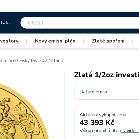
takt
nvestory
|
Nový emisní plán
|
Zlaté spoření
|
ční mince Český lev 2022 stand
Zlatá 1/2oz invest
Datum emise
Aktuální výkupní cena
43 393 Kč
Výkup probíhá dle
pravidel