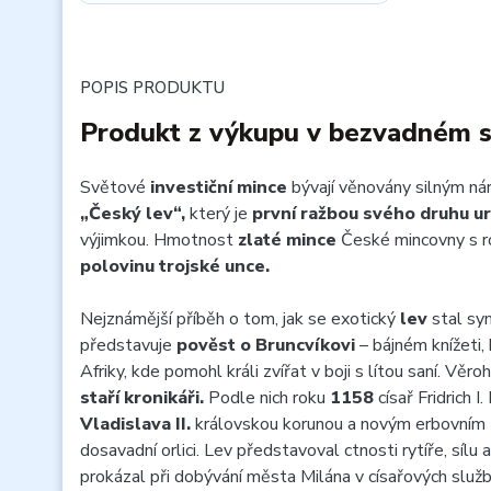
POPIS PRODUKTU
Produkt z výkupu v bezvadném 
Světové
investiční mince
bývají věnovány silným ná
„Český lev“,
který je
první ražbou svého druhu ur
výjimkou. Hmotnost
zlaté mince
České mincovny s 
polovinu trojské unce.
Nejznámější příběh o tom, jak se exotický
lev
stal sy
představuje
pověst o Bruncvíkovi
– bájném knížeti,
Afriky, kde pomohl králi zvířat v boji s lítou saní. Věro
staří kronikáři.
Podle nich roku
1158
císař Fridrich 
Vladislava II.
královskou korunou a novým erbovním z
dosavadní orlici. Lev představoval ctnosti rytíře, sílu
prokázal při dobývání města Milána v císařových služb