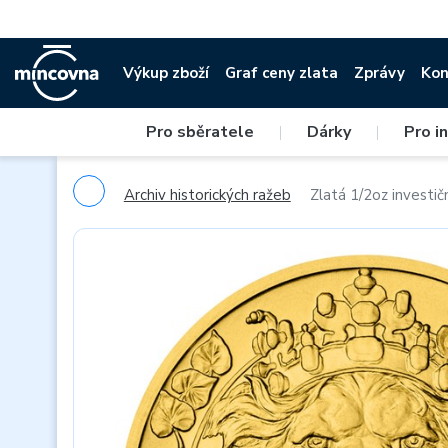
Výkup zboží
Graf ceny zlata
Zprávy
Kon
Pro sběratele
|
Dárky
|
Pro i
Archiv historických ražeb
Zlatá 1/2oz investi