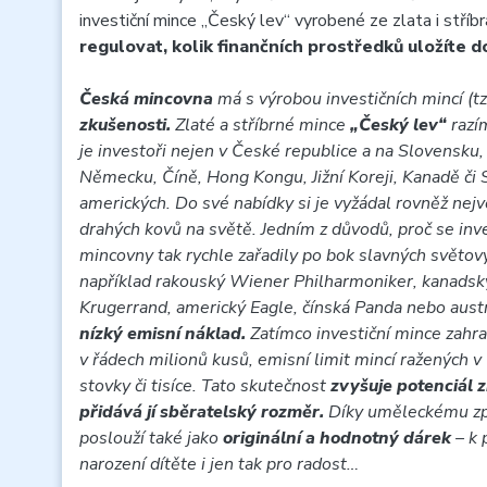
investiční mince „Český lev“ vyrobené ze zlata i stří
regulovat, kolik finančních prostředků uložíte d
Česká mincovna
má s výrobou investičních mincí (tz
zkušenosti.
Zlaté a stříbrné mince
„Český lev“
razí
je investoři nejen v České republice a na Slovensku,
Německu, Číně, Hong Kongu, Jižní Koreji, Kanadě či 
amerických. Do své nabídky si je vyžádal rovněž nejvě
drahých kovů na světě. Jedním z důvodů, proč se inv
mincovny tak rychle zařadily po bok slavných světov
například rakouský Wiener Philharmoniker, kanadský
Krugerrand, americký Eagle, čínská Panda nebo austra
nízký emisní náklad.
Zatímco investiční mince zahra
v řádech milionů kusů, emisní limit mincí ražených v
stovky či tisíce. Tato skutečnost
zvyšuje potenciál 
přidává jí sběratelský rozměr.
Díky uměleckému zpr
poslouží také jako
originální a hodnotný dárek
– k 
narození dítěte i jen tak pro radost…