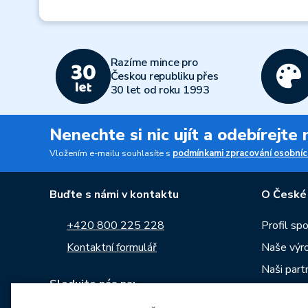
Razíme mince pro
Českou republiku přes
30 let od roku 1993
Nenechte si nic ujít a odebírejte
Vložením e-mailu souhlasíte s
podmínkami zpracování osobníc
Buďte s námi v kontaktu
O České
+420 800 225 228
Profil sp
Kontaktní formulář
Naše výr
Naši part
Sledujte nás na:
Kariéra