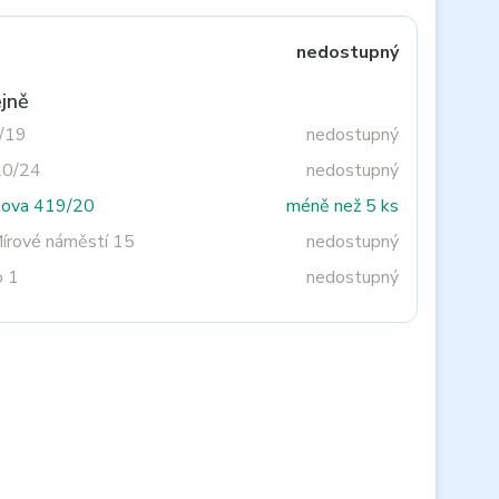
nedostupný
jně
3/19
nedostupný
20/24
nedostupný
tova 419/20
méně než 5 ks
Mírové náměstí 15
nedostupný
o 1
nedostupný