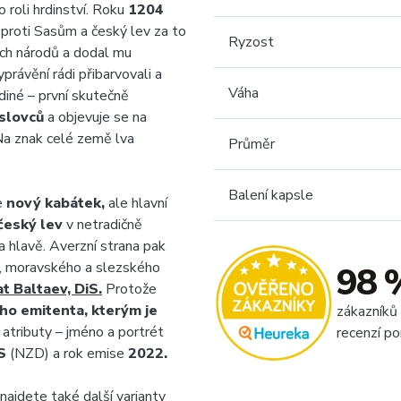
 roli hrdinství. Roku
1204
ji proti Sasům a český lev za to
Ryzost
ích národů a dodal mu
právění rádi přibarvovali a
Váha
ediné – první skutečně
slovců
a objevuje se na
a znak celé země lva
Průměr
Balení kapsle
e
nový kabátek,
ale hlavní
český lev
v netradičně
a hlavě. Averzní strana pak
, moravského a slezského
98 
 Baltaev, DiS.
Protože
ího emitenta, kterým je
zákazníků
 atributy – jméno a portrét
recenzí po
S
(NZD) a rok emise
2022.
najdete také další varianty