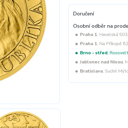
Doručení
Next
Osobní odběr na prode
Praha 1
, Havelská 50
Praha 1
, Na Příkopě 8
Brno - střed
, Roosvel
Jablonec nad Nisou
, 
Bratislava
, Suché Mýt