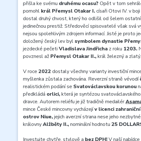
přišla ke svému
druhému ocasu?
Opět v tom sehrálo
pomohl
král Přemysl Otakar I.
císaři Otovi IV. v bo
dostal druhý chvost, který ho odlišil od šelem ostatn
jedinečnou prestiž. Středověcí spisovatelé však svá vy
nejsou spolehlivým zdrojem informací. Jisté je proto j
doložený český lev byl
symbolem dynastie Přemy
jezdecké pečeti
Vladislava Jindřicha
z roku
1203.
N
povznesl až
Přemysl Otakar II.,
král železný a zlatý.
V roce
2022
dostaly všechny varianty investiční minc
myšlenka zůstala zachována. Reverzní straně vévodí
realistickém podání se
Svatováclavskou korunou
n
předkládá
orlici,
která je syntézou svatováclavského
dravce. Autorem reliéfu je již tradičně medailér
Asamat
mince České mincovny vycházejí
v licenci zahraničn
ostrov Niue,
jejich averzní strana nese jeho nezbytné
královny
Alžběty II.,
nominální hodnotu
25 DOLLAR
Investujte chytře, stylově a
bez DPH!
V naší nabídce 