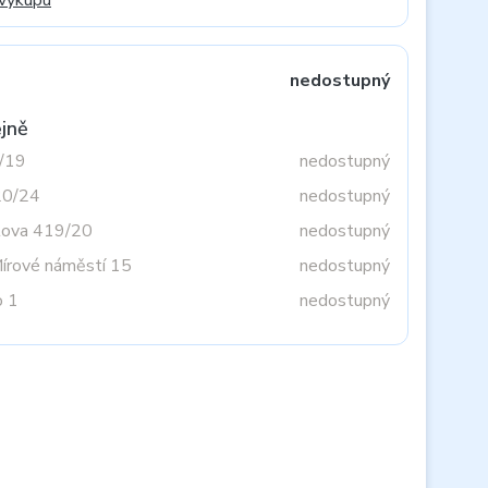
 výkupu
nedostupný
jně
3/19
nedostupný
20/24
nedostupný
tova 419/20
nedostupný
Mírové náměstí 15
nedostupný
o 1
nedostupný