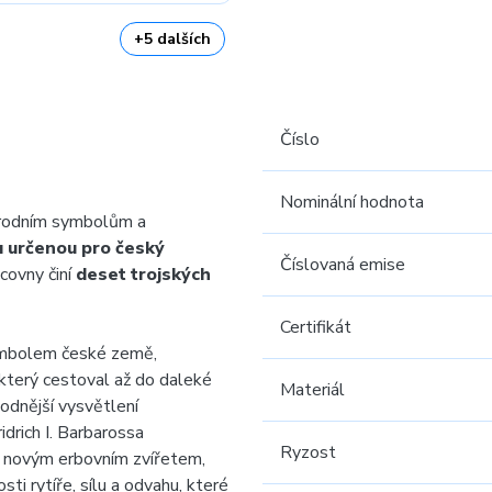
+5 dalších
Číslo
Nominální hodnota
árodním symbolům a
u určenou pro český
Číslovaná emise
ovny činí
deset trojských
Certifikát
mbolem české země,
 který cestoval až do daleké
Materiál
ohodnější vysvětlení
ridrich I. Barbarossa
Ryzost
 novým erbovním zvířetem,
sti rytíře, sílu a odvahu, které