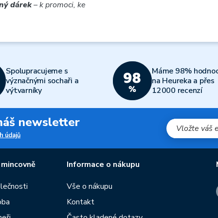
tný dárek
– k promoci, ke
Spolupracujeme s
Máme 98% hodnoc
význačnými sochaři a
na Heureka a přes
výtvarníky
12000 recenzí
 náš newsletter
h údajů
 mincovně
Informace o nákupu
olečnosti
Vše o nákupu
oba
Kontakt
neři
Často kladené dotazy