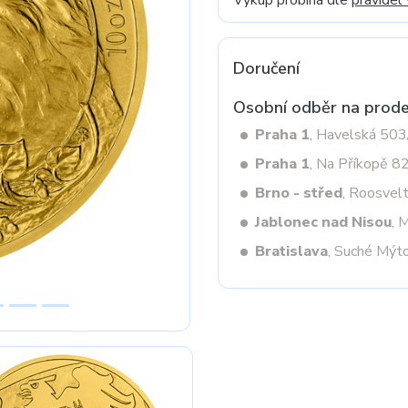
Výkup probíhá dle
pravidel
Doručení
Next
Osobní odběr na prode
Praha 1
, Havelská 50
Praha 1
, Na Příkopě 8
Brno - střed
, Roosvel
Jablonec nad Nisou
, 
Bratislava
, Suché Mýt