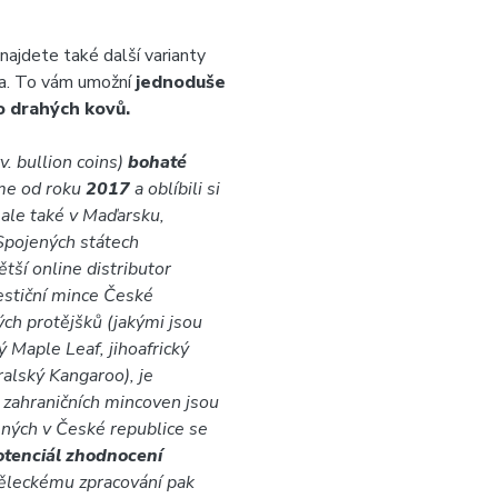
najdete také další varianty
bra. To vám umožní
jednoduše
o drahých kovů.
v. bullion coins)
bohaté
me od roku
2017
a oblíbili si
 ale také v Maďarsku,
Spojených státech
tší online distributor
estiční mince České
ých protějšků (jakými jsou
 Maple Leaf, jihoafrický
alský Kangaroo), je
 zahraničních mincoven jsou
ených v České republice se
otenciál zhodnocení
leckému zpracování pak