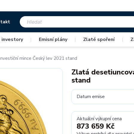
takt
 investory
|
Emisní plány
|
Zlaté spoření
|
Z
investiční mince Český lev 2021 stand
Zlatá desetiuncov
stand
Datum emise
Aktuální výkupní cena
873 659 Kč