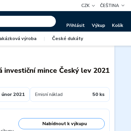
CZK
ČEŠTINA
Přihlásit
Výkup
Košík
akázková výroba
|
České dukáty
á investiční mince Český lev 2021
únor 2021
Emisní náklad
50 ks
Nabídnout k výkupu