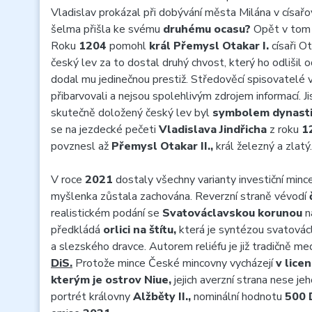
Vladislav prokázal při dobývání města Milána v císařo
šelma přišla ke svému
druhému ocasu?
Opět v tom s
Roku
1204
pomohl
král Přemysl Otakar I.
císaři Ot
český lev za to dostal druhý chvost, který ho odlišil
dodal mu jedinečnou prestiž. Středověcí spisovatelé v
přibarvovali a nejsou spolehlivým zdrojem informací. Jis
skutečně doložený český lev byl
symbolem dynast
se na jezdecké pečeti
Vladislava Jindřicha
z roku
1
povznesl až
Přemysl Otakar II.,
král železný a zlatý.
V roce
2021
dostaly všechny varianty investiční minc
myšlenka zůstala zachována. Reverzní straně vévodí
realistickém podání se
Svatováclavskou korunou
n
předkládá
orlici na štítu,
která je syntézou svatová
a slezského dravce. Autorem reliéfu je již tradičně me
DiS.
Protože mince České mincovny vycházejí
v lice
kterým je ostrov Niue,
jejich averzní strana nese je
portrét královny
Alžběty II.,
nominální hodnotu
500