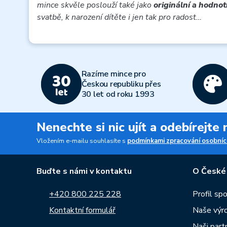
mince skvěle poslouží také jako
originální a hodno
svatbě, k narození dítěte i jen tak pro radost…
Razíme mince pro
Českou republiku přes
30 let od roku 1993
Nenechte si nic ujít a odebírejte
Vložením e-mailu souhlasíte s
podmínkami zpracování osobníc
Buďte s námi v kontaktu
O České
+420 800 225 228
Profil sp
Kontaktní formulář
Naše výr
Naši part