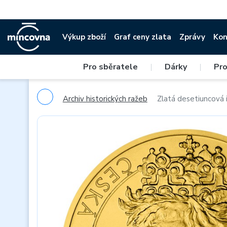
Výkup zboží
Graf ceny zlata
Zprávy
Kon
Pro sběratele
|
Dárky
|
Pro
Archiv historických ražeb
Zlatá desetiuncová 