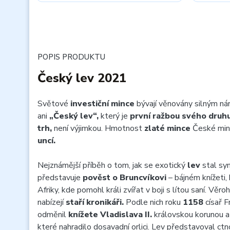
POPIS PRODUKTU
Český lev 2021
Světové
investiční mince
bývají věnovány silným n
ani
„Český lev“,
který je
první ražbou svého druh
trh,
není výjimkou. Hmotnost
zlaté mince
České minc
uncí.
Nejznámější příběh o tom, jak se exotický
lev
stal sy
představuje
pověst o Bruncvíkovi
– bájném knížeti,
Afriky, kde pomohl králi zvířat v boji s lítou saní. Věr
nabízejí
staří kronikáři.
Podle nich roku
1158
císař F
odměnil
knížete Vladislava II.
královskou korunou a
které nahradilo dosavadní orlici. Lev představoval ctno