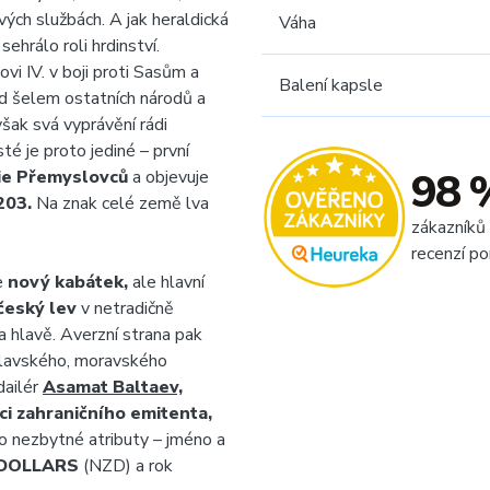
vých službách. A jak heraldická
Váha
ehrálo roli hrdinství.
ovi IV. v boji proti Sasům a
Balení kapsle
 od šelem ostatních národů a
šak svá vyprávění rádi
té je proto jediné – první
98 
ie Přemyslovců
a objevuje
203.
Na znak celé země lva
zákazníků
recenzí po
e
nový kabátek,
ale hlavní
český lev
v netradičně
a hlavě. Averzní strana pak
clavského, moravského
dailér
Asamat Baltaev,
nci zahraničního emitenta,
ho nezbytné atributy – jméno a
 DOLLARS
(NZD) a rok