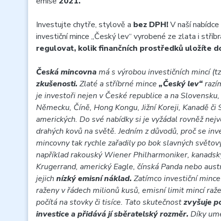
emise
2021.
Investujte chytře, stylově a
bez DPH!
V naší nabídce 
investiční mince „Český lev“ vyrobené ze zlata i stří
regulovat, kolik finančních prostředků uložíte d
Česká mincovna
má s výrobou investičních mincí (tz
zkušenosti.
Zlaté a stříbrné mince
„Český lev“
razí
je investoři nejen v České republice a na Slovensku,
Německu, Číně, Hong Kongu, Jižní Koreji, Kanadě či 
amerických. Do své nabídky si je vyžádal rovněž nejvě
drahých kovů na světě. Jedním z důvodů, proč se inv
mincovny tak rychle zařadily po bok slavných světov
například rakouský Wiener Philharmoniker, kanadský
Krugerrand, americký Eagle, čínská Panda nebo austr
jejich
nízký emisní náklad.
Zatímco investiční mince
raženy v řádech milionů kusů, emisní limit mincí raž
počítá na stovky či tisíce. Tato skutečnost
zvyšuje p
investice a přidává jí sběratelský rozměr.
Díky umě