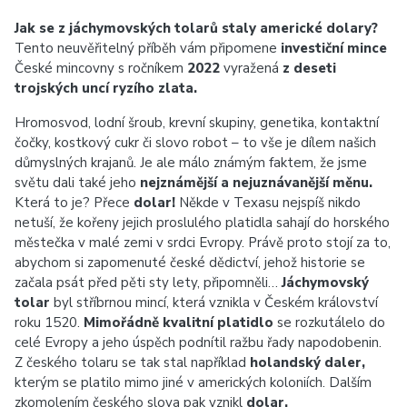
Jak se z jáchymovských tolarů staly americké dolary?
Tento neuvěřitelný příběh vám připomene
investiční mince
České mincovny s ročníkem
2022
vyražená
z deseti
trojských uncí ryzího zlata.
Hromosvod, lodní šroub, krevní skupiny, genetika, kontaktní
čočky, kostkový cukr či slovo robot – to vše je dílem našich
důmyslných krajanů. Je ale málo známým faktem, že jsme
světu dali také jeho
nejznámější a nejuznávanější měnu.
Která to je? Přece
dolar!
Někde v Texasu nejspíš nikdo
netuší, že kořeny jejich proslulého platidla sahají do horského
městečka v malé zemi v srdci Evropy. Právě proto stojí za to,
abychom si zapomenuté české dědictví, jehož historie se
začala psát před pěti sty lety, připomněli…
Jáchymovský
tolar
byl stříbrnou mincí, která vznikla v Českém království
roku 1520.
Mimořádně kvalitní platidlo
se rozkutálelo do
celé Evropy a jeho úspěch podnítil ražbu řady napodobenin.
Z českého tolaru se tak stal například
holandský daler,
kterým se platilo mimo jiné v amerických koloniích. Dalším
zkomolením českého slova pak vznikl
dolar.