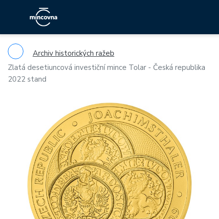
Archiv historických ražeb
Zlatá desetiuncová investiční mince Tolar - Česká republika
2022 stand
Previous
Ne