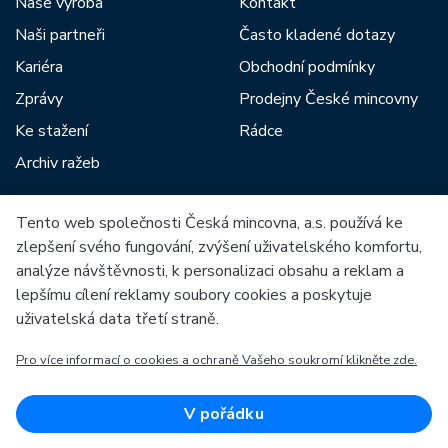
Naše výroba
Kontakt
Naši partneři
Často kladené dotazy
Kariéra
Obchodní podmínky
Zprávy
Prodejny České mincovny
Ke stažení
Rádce
Archiv ražeb
Tento web společnosti Česká mincovna, a.s. používá ke
Mezi naše partnery patří:
zlepšení svého fungování, zvýšení uživatelského komfortu,
analýze návštěvnosti, k personalizaci obsahu a reklam a
lepšímu cílení reklamy soubory cookies a poskytuje
uživatelská data třetí straně.
Pro více informací o cookies a ochraně Vašeho soukromí klikněte zde.
Evropská unie
Evropský fond pro regionální rozvoj
OP Podnikání a inovace pro konkurenceschopnost
Evropská unie
V pořádku
Evropský fond pro regionální rozvoj
Investice do vaší budoucnosti