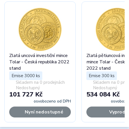
Zlatá uncová investiční mince
Zlatá pětiuncová inve
Tolar - Česká republika 2022
mince Tolar - Česká 
stand
2022 stand
Emise 3000 ks
Emise 300 ks
Skladem na 0 prodejnách
Skladem na 0 pro
Nedostupný
Nedostupný
101 727 Kč
534 084 Kč
osvobozeno od DPH
osvoboze
Nyní nedostupné
Vyprodá