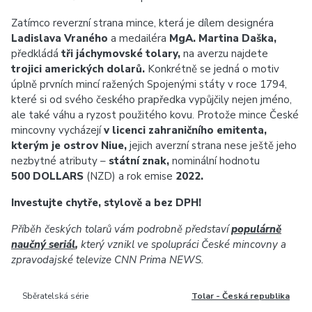
Zatímco reverzní strana mince, která je dílem designéra
Ladislava Vraného
a medailéra
MgA. Martina Daška,
předkládá
tři jáchymovské tolary,
na averzu najdete
trojici amerických dolarů.
Konkrétně se jedná o motiv
úplně prvních mincí ražených Spojenými státy v roce 1794,
které si od svého českého prapředka vypůjčily nejen jméno,
ale také váhu a ryzost použitého kovu. Protože mince České
mincovny vycházejí
v licenci zahraničního emitenta,
kterým je ostrov Niue,
jejich averzní strana nese ještě jeho
nezbytné atributy –
státní znak
,
nominální hodnotu
500 DOLLARS
(NZD) a rok emise
2022.
Investujte chytře, stylově a bez DPH!
Příběh českých tolarů vám podrobně představí
populárně
naučný seriál
,
který vznikl ve spolupráci České mincovny a
zpravodajské televize CNN Prima NEWS.
Sběratelská série
Tolar - Česká republika