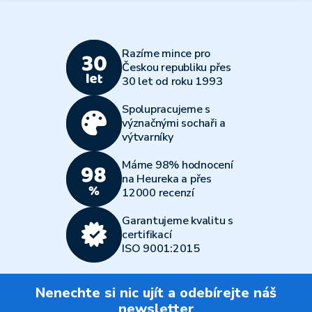
Razíme mince pro
Českou republiku přes
30 let od roku 1993
Spolupracujeme s
význačnými sochaři a
výtvarníky
Máme 98% hodnocení
na Heureka a přes
12000 recenzí
Garantujeme kvalitu s
certifikací
ISO 9001:2015
Nenechte si nic ujít a odebírejte náš
newsletter