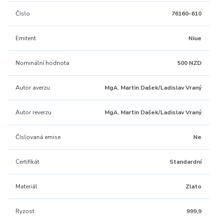
Číslo
76160-610
Emitent
Niue
Nominální hodnota
500 NZD
Autor averzu
MgA. Martin Dašek/Ladislav Vraný
Autor reverzu
MgA. Martin Dašek/Ladislav Vraný
Číslovaná emise
Ne
Certifikát
Standardní
Materiál
Zlato
Ryzost
999,9