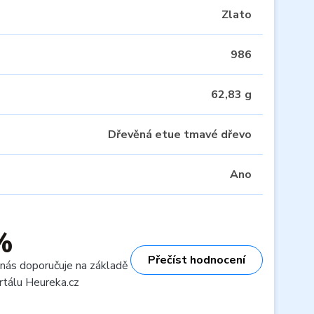
Zlato
986
62,83 g
Dřevěná etue tmavé dřevo
Ano
%
Přečíst hodnocení
 nás doporučuje na základě
rtálu Heureka.cz