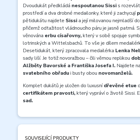
Dvoudukát předkládá
nespoutanou Sissi
s rozevlát
prostředí a dva drobné medailonky, které ji zachycují
p
pětidukátu najdete
Sissi
a její milovanou nejmladší d
přičemž odtažitost vládnoucího páru je jasně patrná. S
věnována
erbu císařovny,
který v sobě spojuje symb
lotrinských a Wittelsbachů. To vše je dílem medailé
Desetidukát, který zpracovala medailérka
Lenka Neb
sady liší. Je totiž novoražbou – čili věrnou replikou
dob
Alžběty Bavorské a Františka Josefa I.
Najdete n
svatebního obřadu
i busty obou
novomanželů.
Komplet dukátů je uložen do luxusní
dřevěné etue
d
certifikátem pravosti,
který vypráví o životě Sissi. 
sad.
SOUVISEJÍCÍ PRODUKTY