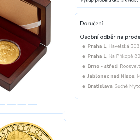
Výkup probíhá dle
pravidel
Doručení
Next
Osobní odběr na prode
Praha 1
, Havelská 50
Praha 1
, Na Příkopě 8
Brno - střed
, Roosvel
Jablonec nad Nisou
, 
Bratislava
, Suché Mýt