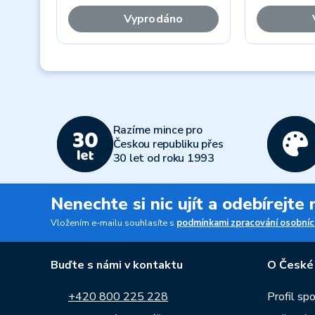
Vyprodáno
Previous
Razíme mince pro
Českou republiku přes
30 let od roku 1993
Nenechte si nic ujít a odebírejte
Vložením e-mailu souhlasíte s
podmínkami zpracování osobníc
Buďte s námi v kontaktu
O České
+420 800 225 228
Profil sp