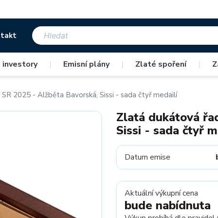
takt
 investory
|
Emisní plány
|
Zlaté spoření
|
Z
SR 2025 - Alžběta Bavorská, Sissi - sada čtyř medailí
Zlatá dukátová řa
Sissi - sada čtyř m
Datum emise
Aktuální výkupní cena
bude nabídnuta