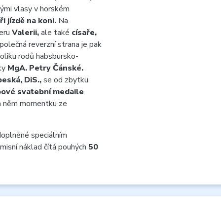
ými vlasy v horském
ři jízdě na koni.
Na
ceru
Valerii,
ale také
císaře,
polečná reverzní strana je pak
oliku rodů habsbursko-
rky
MgA. Petry Čánské.
eská, DiS.,
se od zbytku
ové svatební medaile
a něm momentku ze
oplněné speciálním
Emisní náklad čítá pouhých
50