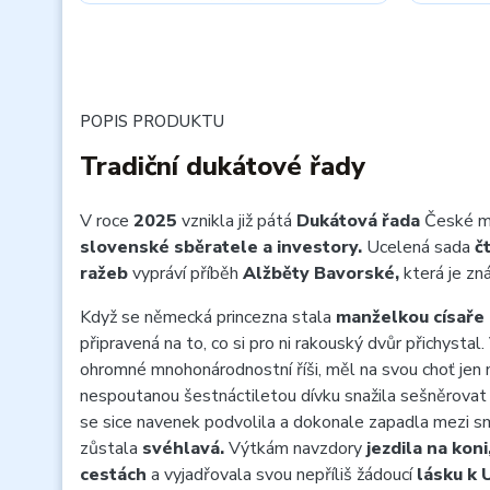
POPIS PRODUKTU
Tradiční dukátové řady
V roce
2025
vznikla již pátá
Dukátová řada
České mi
slovenské sběratele a investory.
Ucelená sada
čt
ražeb
vypráví příběh
Alžběty Bavorské,
která je zn
Když se německá princezna stala
manželkou
císaře 
připravená na to, co si pro ni rakouský dvůr přichystal
ohromné mnohonárodnostní říši, měl na svou choť jen
nespoutanou šestnáctiletou dívku snažila sešněrovat p
se sice navenek podvolila a dokonale zapadla mezi sm
zůstala
svéhlavá.
Výtkám navzdory
jezdila na koni
cestách
a vyjadřovala svou nepříliš žádoucí
lásku k 