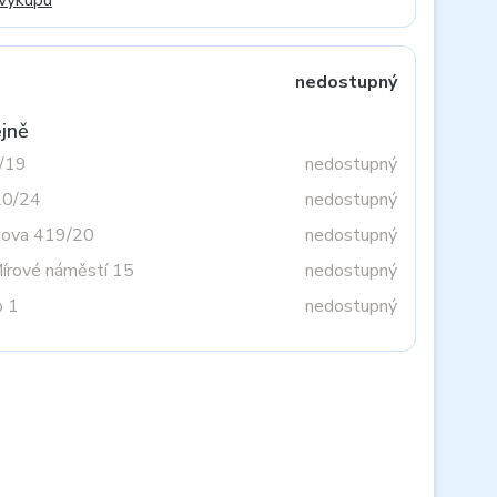
 výkupu
nedostupný
jně
3/19
nedostupný
20/24
nedostupný
tova 419/20
nedostupný
Mírové náměstí 15
nedostupný
o 1
nedostupný