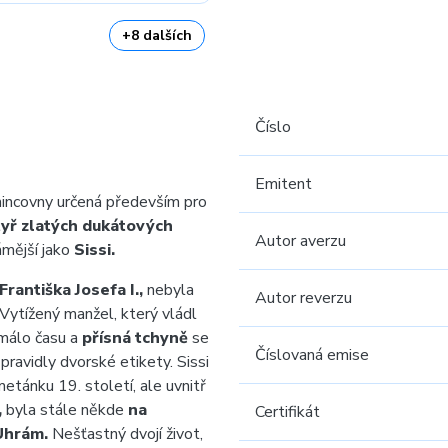
+8 dalších
Číslo
Emitent
ncovny určená především pro
yř zlatých dukátových
Autor averzu
ámější jako
Sissi.
Františka Josefa I.,
nebyla
Autor reverzu
. Vytížený manžel, který vládl
 málo času a
přísná tchyně
se
Číslovaná emise
ravidly dvorské etikety. Sissi
etánku 19. století, ale uvnitř
,
byla stále někde
na
Certifikát
Uhrám.
Nešťastný dvojí život,