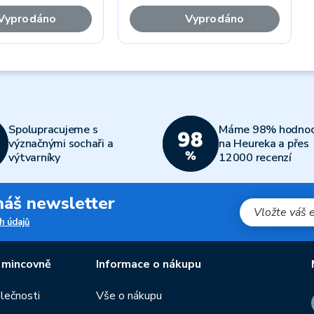
Vyprodáno
Vyprodáno
Spolupracujeme s
Máme 98% hodnoc
význačnými sochaři a
na Heureka a přes
výtvarníky
12000 recenzí
 náš newsletter
h údajů
 mincovně
Informace o nákupu
olečnosti
Vše o nákupu