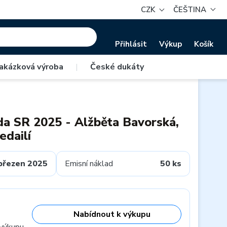
CZK
ČEŠTINA
Přihlásit
Výkup
Košík
akázková výroba
|
České dukáty
da SR 2025 - Alžběta Bavorská,
edailí
březen 2025
Emisní náklad
50 ks
Nabídnout k výkupu