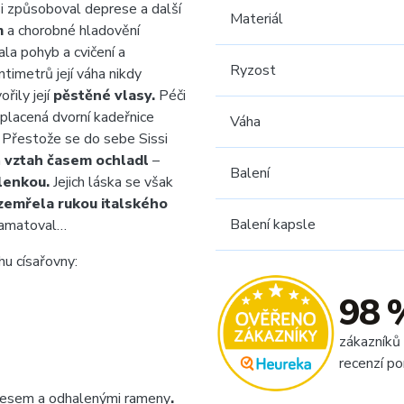
i způsoboval deprese a další
Materiál
m
a chorobné hladovění
la pohyb a cvičení a
Ryzost
timetrů její váha nikdy
řily její
pěstěné vlasy.
Péči
 placená dvorní kadeřnice
Váha
. Přestože se do sebe Sissi
h
vztah časem ochladl
–
Balení
lenkou.
Jejich láska se však
zemřela rukou italského
Balení kapsle
zpamatoval…
hu císařovny:
98 
zákazníků
recenzí po
česem a odhalenými rameny
.