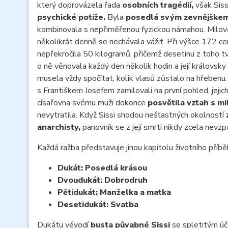
který doprovázela řada
osobních tragédií,
však Siss
psychické potíže.
Byla
posedlá svým zevnějške
kombinovala s nepřiměřenou fyzickou námahou. Milova
několikrát denně se nechávala vážit. Při výšce 172 cen
nepřekročila 50 kilogramů, přičemž desetinu z toho tvo
o ně věnovala každý den několik hodin a její královsky
musela vždy spočítat, kolik vlasů zůstalo na hřebenu
s Františkem Josefem zamilovali na první pohled, jejic
císařovna svému muži dokonce
posvětila vztah s mi
nevytratila. Když Sissi shodou nešťastných okolností
anarchisty,
panovník se z její smrti nikdy zcela nev
Každá ražba představuje jinou kapitolu životního příbě
Dukát: Posedlá krásou
Dvoudukát: Dobrodruh
Pětidukát: Manželka a matka
Desetidukát: Svatba
Dukátu vévodí
busta půvabné Sissi
se spletitým ú