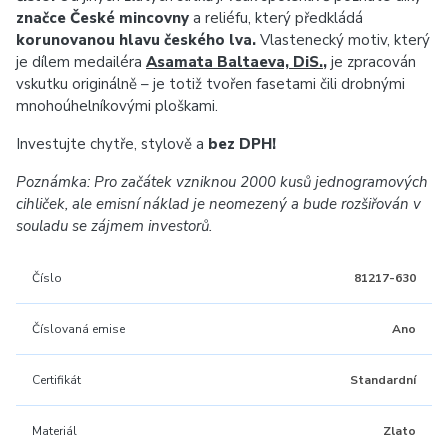
značce České mincovny
a reliéfu, který předkládá
korunovanou hlavu českého lva.
Vlastenecký motiv, který
je dílem medailéra
Asamata Baltaeva, DiS.
,
je zpracován
vskutku originálně – je totiž tvořen fasetami čili drobnými
mnohoúhelníkovými ploškami.
Investujte chytře, stylově a
bez DPH!
Poznámka: Pro začátek vzniknou 2000 kusů jednogramových
cihliček, ale emisní náklad je neomezený a bude rozšiřován v
souladu se zájmem investorů.
Číslo
81217-630
Číslovaná emise
Ano
Certifikát
Standardní
Materiál
Zlato