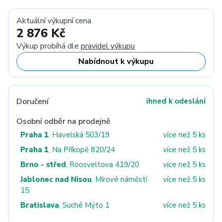
Aktuální výkupní cena
2 876 Kč
Výkup probíhá dle
pravidel výkupu
Nabídnout k výkupu
Doručení
ihned k odeslání
Osobní odběr na prodejně
Praha 1
, Havelská 503/19
více než 5 ks
Praha 1
, Na Příkopě 820/24
více než 5 ks
Brno - střed
, Roosveltova 419/20
více než 5 ks
Jablonec nad Nisou
, Mírové náměstí
více než 5 ks
15
Bratislava
, Suché Mýto 1
více než 5 ks