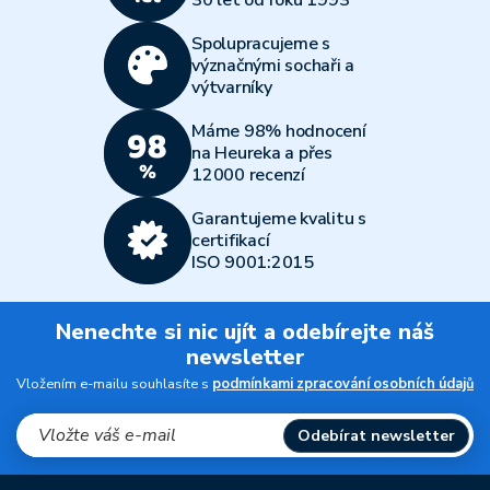
30 let od roku 1993
Spolupracujeme s
význačnými sochaři a
výtvarníky
Máme 98% hodnocení
na Heureka a přes
12000 recenzí
Garantujeme kvalitu s
certifikací
ISO 9001:2015
Nenechte si nic ujít a odebírejte náš
newsletter
Vložením e-mailu souhlasíte s
podmínkami zpracování osobních údajů
Odebírat newsletter