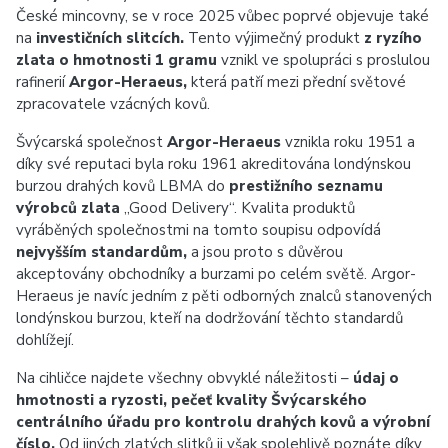
České mincovny, se v roce 2025 vůbec poprvé objevuje také
na
investičních slitcích.
Tento výjimečný produkt
z ryzího
zlata o hmotnosti 1 gramu
vznikl ve spolupráci s proslulou
rafinerií
Argor-Heraeus,
která patří mezi přední světové
zpracovatele vzácných kovů.
Švýcarská společnost
Argor-Heraeus
vznikla roku 1951 a
díky své reputaci byla roku 1961 akreditována londýnskou
burzou drahých kovů LBMA do
prestižního seznamu
výrobců zlata
„Good Delivery“. Kvalita produktů
vyráběných společnostmi na tomto soupisu odpovídá
nejvyšším standardům,
a jsou proto s důvěrou
akceptovány obchodníky a burzami po celém světě. Argor-
Heraeus je navíc jedním z pěti odborných znalců stanovených
londýnskou burzou, kteří na dodržování těchto standardů
dohlížejí.
Na cihličce najdete všechny obvyklé náležitosti –
údaj o
hmotnosti a ryzosti, pečeť kvality Švýcarského
centrálního úřadu pro kontrolu drahých kovů a výrobní
číslo.
Od jiných zlatých slitků ji však spolehlivě poznáte díky