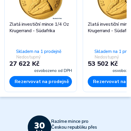
Zlatá investiční mince 1/4 Oz
Zlatá investiční minc
Krugerrand - Südafrika
Krugerrand - Südafri
Skladem na 1 prodejně
Skladem na 1 pro
Nedostupný
Nedostupný
27 622 Kč
53 502 Kč
osvobozeno od DPH
osvoboze
Rezervovat na prodejně
Rezervovat na p
Razíme mince pro
Českou republiku přes