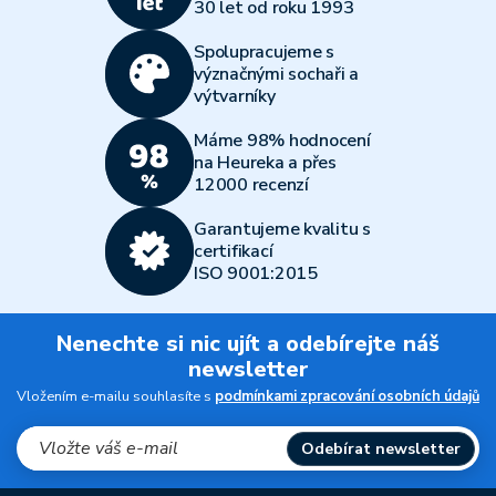
30 let od roku 1993
Spolupracujeme s
význačnými sochaři a
výtvarníky
Máme 98% hodnocení
na Heureka a přes
12000 recenzí
Garantujeme kvalitu s
certifikací
ISO 9001:2015
Nenechte si nic ujít a odebírejte náš
newsletter
Vložením e-mailu souhlasíte s
podmínkami zpracování osobních údajů
Odebírat newsletter