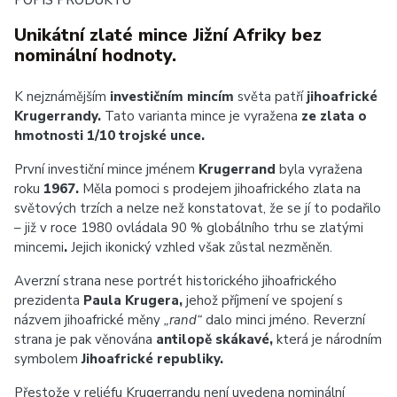
POPIS PRODUKTU
Unikátní zlaté mince Jižní Afriky bez
nominální hodnoty.
K nejznámějším
investičním mincím
světa patří
jihoafrické
Krugerrandy.
Tato varianta mince je vyražena
ze zlata o
hmotnosti 1/10 trojské unce.
První investiční mince jménem
Krugerrand
byla vyražena
roku
1967.
Měla pomoci s prodejem jihoafrického zlata na
světových trzích a nelze než konstatovat, že se jí to podařilo
– již v roce 1980 ovládala 90 % globálního trhu se zlatými
mincemi
.
Jejich ikonický vzhled však zůstal nezměněn.
Averzní strana nese portrét historického jihoafrického
prezidenta
Paula Krugera,
jehož příjmení ve spojení s
názvem jihoafrické měny
„rand“
dalo minci jméno. Reverzní
strana je pak věnována
antilopě skákavé,
která je národním
symbolem
Jihoafrické republiky.
Přestože v reliéfu Krugerrandu není uvedena nominální