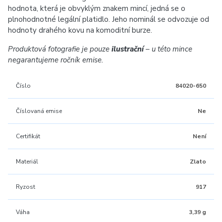
hodnota, která je obvyklým znakem mincí, jedná se o
plnohodnotné legální platidlo. Jeho nominál se odvozuje od
hodnoty drahého kovu na komoditní burze.
Produktová fotografie je pouze
ilustrační
– u této mince
negarantujeme ročník emise.
Číslo
84020-650
Číslovaná emise
Ne
Certifikát
Není
Materiál
Zlato
Ryzost
917
Váha
3,39 g