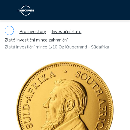
Pro investory
Investiční zlato
Zlaté investiční mince zahraniční
Zlatá investiční mince 1/10 Oz Krugerrand - Südafrika
Previous
Ne