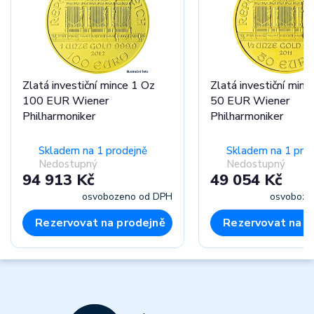
Zlatá investiční mince 1 Oz
Zlatá investiční minc
100 EUR Wiener
50 EUR Wiener
Philharmoniker
Philharmoniker
Skladem na 1 prodejně
Skladem na 1 pro
Nedostupný
Nedostupný
94 913 Kč
49 054 Kč
osvobozeno od DPH
osvoboze
Rezervovat na prodejně
Rezervovat na p