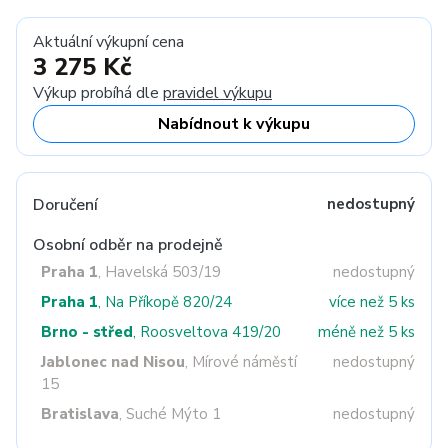
Aktuální výkupní cena
3 275 Kč
Výkup probíhá dle
pravidel výkupu
Nabídnout k výkupu
Doručení
nedostupný
Osobní odběr na prodejně
Praha 1
, Havelská 503/19
nedostupný
Praha 1
, Na Příkopě 820/24
více než 5 ks
Brno - střed
, Roosveltova 419/20
méně než 5 ks
Jablonec nad Nisou
, Mírové náměstí
nedostupný
15
Bratislava
, Suché Mýto 1
nedostupný