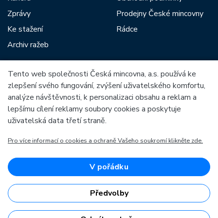
Zprávy
Prodejny České mincovny
Ke stažení
Rádce
Archiv ražeb
Tento web společnosti Česká mincovna, a.s. používá ke
Mezi naše partnery patří:
zlepšení svého fungování, zvýšení uživatelského komfortu,
analýze návštěvnosti, k personalizaci obsahu a reklam a
lepšímu cílení reklamy soubory cookies a poskytuje
uživatelská data třetí straně.
Pro více informací o cookies a ochraně Vašeho soukromí klikněte zde.
Evropská unie
Evropský fond pro regionální rozvoj
OP Podnikání a inovace pro konkurenceschopnost
Evropská unie
V pořádku
Evropský fond pro regionální rozvoj
Investice do vaší budoucnosti
Předvolby