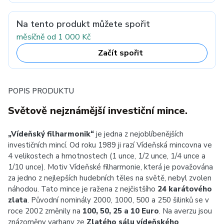
Na tento produkt můžete spořit
měsíčně od 1 000 Kč
Začít spořit
POPIS PRODUKTU
Světově nejznámější investiční mince.
„Vídeňský filharmonik“
je jedna z nejoblíbenějších
investičních mincí. Od roku 1989 ji razí Vídeňská mincovna ve
4 velikostech a hmotnostech (1 unce, 1/2 unce, 1/4 unce a
1/10 unce). Motiv Vídeňské filharmonie, která je považována
za jedno z nejlepších hudebních těles na světě, nebyl zvolen
náhodou. Tato mince je ražena z nejčistšího
24 karátového
zlata
. Původní nominály 2000, 1000, 500 a 250 šilinků se v
roce 2002 změnily na
100, 50, 25 a 10 Euro
. Na averzu jsou
znázorněny varhany ze
Zlatého sálu vídeňského