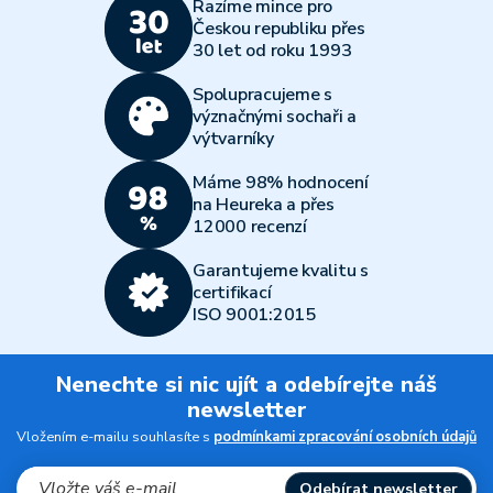
Razíme mince pro
Českou republiku přes
30 let od roku 1993
Spolupracujeme s
význačnými sochaři a
výtvarníky
Máme 98% hodnocení
na Heureka a přes
12000 recenzí
Garantujeme kvalitu s
certifikací
ISO 9001:2015
Nenechte si nic ujít a odebírejte náš
newsletter
Vložením e-mailu souhlasíte s
podmínkami zpracování osobních údajů
Odebírat newsletter