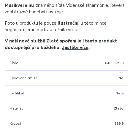
Musikvereinu
, známého sídla Vídeňské filharmonie. Reverz
zdobí různé hudební nástroje.
Foto u produktu je pouze
ilustrační
, u této mince
negarantujeme motiv a ročník emise.
V naší nové službě Zlaté spoření je i tento produkt
dostupnější pro každého.
Zjistěte více
.
Číslo
84085-650
Číslovaná emise
Ne
Certifikát
Není
Materiál
Zlato
Ryzost
999,9