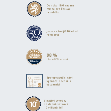
Od roku 1993 razíme
mince pro Českou
republiku
Jsme s vámi již 30 let od
roku 1993
98 %
přes 4 000 recenzí
Spolupracují s námi
význační sochaři a
výtvarníci
S našimi výrobky
se denně setkává
10 milionů lidí