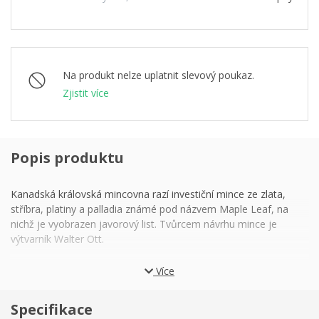
Na produkt nelze uplatnit slevový poukaz.
Zjistit více
Popis produktu
Kanadská královská mincovna razí investiční mince ze zlata,
stříbra, platiny a palladia známé pod názvem Maple Leaf, na
nichž je vyobrazen javorový list. Tvůrcem návrhu mince je
výtvarník Walter Ott.
Zlaté mince neobsahují žádné jiné kovy, jen čisté zlato vytěžené
Více
ve zlatých dolech v Kanadě. Mince, u nichž je zaručen obsah
kovu 0,9999 (24 karátů), jsou na trhu od roku 1979 a Česká
Specifikace
mincovna je dodává ve velikostech 1/10 oz, 1/4 oz, 1/2 oz a