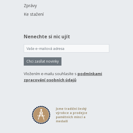
Zprávy
Ke stažení
Nenechte si nic ujít
Chci zasílat novinky
Vložením e-mailu souhlasíte s
podmínkami
zpracování osobních údajů
Jsme tradiční český
výrobce a prodejce
pamětních mincí a
medailí