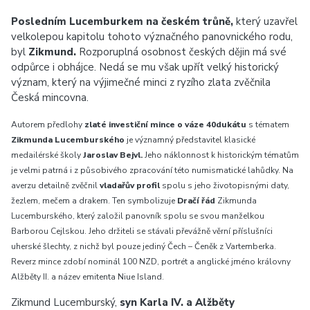
Posledním Lucemburkem na českém trůně,
který uzavřel
velkolepou kapitolu tohoto význačného panovnického rodu,
byl
Zikmund.
Rozporuplná osobnost českých dějin má své
odpůrce i obhájce. Nedá se mu však upřít velký historický
význam, který na výjimečné minci z ryzího zlata zvěčnila
Česká mincovna.
Autorem předlohy
zlaté investiční mince o váze 40dukátu
s tématem
Zikmunda Lucemburského
je významný představitel klasické
medailérské školy
Jaroslav Bejvl.
Jeho náklonnost k historickým tématům
je velmi patrná i z působivého zpracování této numismatické lahůdky. Na
averzu detailně zvěčnil
vladařův profil
spolu s jeho životopisnými daty,
žezlem, mečem a drakem. Ten symbolizuje
Dračí řád
Zikmunda
Lucemburského, který založil panovník spolu se svou manželkou
Barborou Cejlskou. Jeho držiteli se stávali převážně věrní příslušníci
uherské šlechty, z nichž byl pouze jediný Čech – Čeněk z Vartemberka.
Reverz mince zdobí nominál 100 NZD, portrét a anglické jméno královny
Alžběty II. a název emitenta Niue Island.
Zikmund Lucemburský,
syn Karla IV. a Alžběty