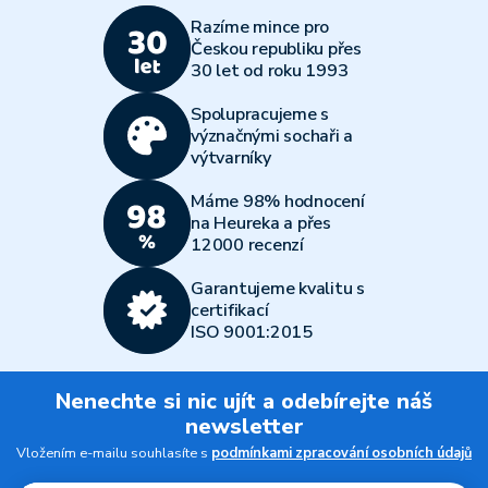
Razíme mince pro
Českou republiku přes
30 let od roku 1993
Spolupracujeme s
význačnými sochaři a
výtvarníky
Máme 98% hodnocení
na Heureka a přes
12000 recenzí
Garantujeme kvalitu s
certifikací
ISO 9001:2015
Nenechte si nic ujít a odebírejte náš
newsletter
Vložením e-mailu souhlasíte s
podmínkami zpracování osobních údajů