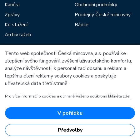
Kariéra
Obchodní podmínky
Zprávy
Prodejny České mincovny
Ke stažení
Rádce
Archiv ražeb
Tento web společnosti Česká mincovna, a.s. používá ke
Mezi naše partnery patří:
zlepšení svého fungování, zvýšení uživatelského komfortu,
analýze návštěvnosti, k personalizaci obsahu a reklam a
lepšímu cílení reklamy soubory cookies a poskytuje
uživatelská data třetí straně.
Pro více informací o cookies a ochraně Vašeho soukromí klikněte zde.
Evropská unie
Evropský fond pro regionální rozvoj
OP Podnikání a inovace pro konkurenceschopnost
Evropská unie
V pořádku
Evropský fond pro regionální rozvoj
Investice do vaší budoucnosti
Předvolby