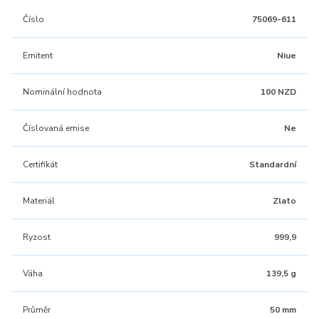
Číslo
75069-611
Emitent
Niue
Nominální hodnota
100 NZD
Číslovaná emise
Ne
Certifikát
Standardní
Materiál
Zlato
Ryzost
999,9
Váha
139,5 g
Průměr
50 mm