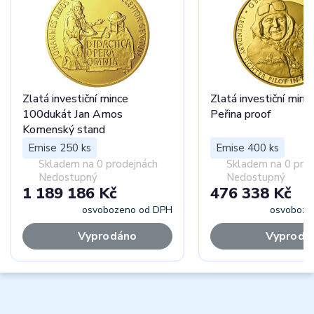
Zlatá investiční mince
Zlatá investiční minc
100dukát Jan Amos
Peřina proof
Komenský stand
Emise 250 ks
Emise 400 ks
Skladem na 0 prodejnách
Skladem na 0 pro
Nedostupný
Nedostupný
1 189 186 Kč
476 338 Kč
osvobozeno od DPH
osvoboze
Vyprodáno
Vyprodá