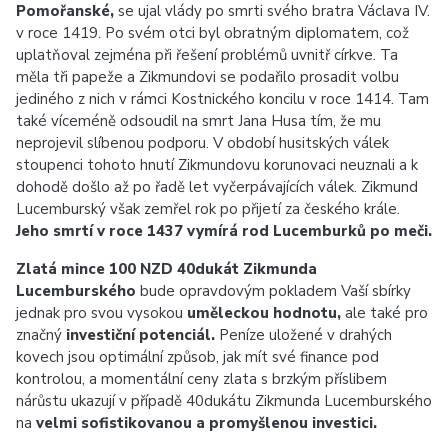
Pomořanské,
se ujal vlády po smrti svého bratra Václava IV.
v roce 1419. Po svém otci byl obratným diplomatem, což
uplatňoval zejména při řešení problémů uvnitř církve. Ta
měla tři papeže a Zikmundovi se podařilo prosadit volbu
jediného z nich v rámci Kostnického koncilu v roce 1414. Tam
také víceméně odsoudil na smrt Jana Husa tím, že mu
neprojevil slíbenou podporu. V období husitských válek
stoupenci tohoto hnutí Zikmundovu korunovaci neuznali a k
dohodě došlo až po řadě let vyčerpávajících válek. Zikmund
Lucemburský však zemřel rok po přijetí za českého krále.
Jeho smrtí v roce 1437 vymírá rod Lucemburků po meči.
Zlatá mince 100 NZD 40dukát Zikmunda
Lucemburského
bude opravdovým pokladem Vaší sbírky
jednak pro svou vysokou
uměleckou hodnotu,
ale také pro
značný
investiční potenciál.
Peníze uložené v drahých
kovech jsou optimální způsob, jak mít své finance pod
kontrolou, a momentální ceny zlata s brzkým příslibem
nárůstu ukazují v případě 40dukátu Zikmunda Lucemburského
na
velmi sofistikovanou a promyšlenou investici.