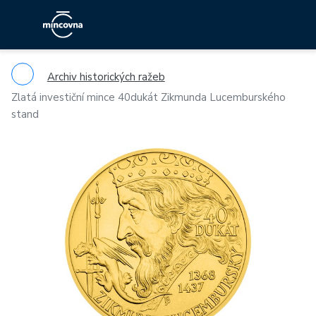
Archiv historických ražeb
Zlatá investiční mince 40dukát Zikmunda Lucemburského
stand
Previous
Ne