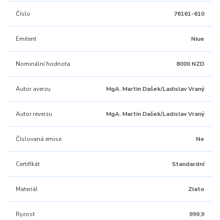
Číslo
76161-610
Emitent
Niue
Nominální hodnota
8000 NZD
Autor averzu
MgA. Martin Dašek/Ladislav Vraný
Autor reverzu
MgA. Martin Dašek/Ladislav Vraný
Číslovaná emise
Ne
Certifikát
Standardní
Materiál
Zlato
Ryzost
999,9