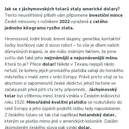
Jak se z jáchymovských tolarů staly americké dolary?
Tento neuvěřitelný příběh vám připomene
investiční mince
České mincovny s ročníkem
2022
vyražená
z celého
jednoho kilogramu ryzího zlata.
Hromosvod, lodní šroub, krevní skupiny, genetika, kontaktní
čočky, kostkový cukr či slovo robot – to vše je dílem našich
důmyslných krajanů. Je ale málo známým faktem, že jsme
světu dali také jeho
nejznámější a nejuznávanější měnu.
Která to je? Přece
dolar!
Někde v Texasu nejspíš nikdo
netuší, že kořeny jejich proslulého platidla sahají do horského
městečka v malé zemi v srdci Evropy. Právě proto stojí za to,
abychom si zapomenuté české dědictví, jehož historie se
začala psát před pěti sty lety, připomněli…
Jáchymovský
tolar
byl stříbrnou mincí, která vznikla v Českém království
roku 1520.
Mimořádně kvalitní platidlo
se rozkutálelo do
celé Evropy a jeho úspěch podnítil ražbu řady napodobenin.
Z českého tolaru se tak stal například
holandský daler,
kterým se platilo mimo jiné v amerických koloniích. Dalším
zkomolením českého slova pak vznikl
dolar.