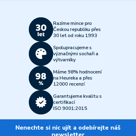
Razíme mince pro
Českou republiku přes
30 let od roku 1993
Spolupracujeme s
význačnými sochaři a
výtvarníky
Máme 98% hodnocení
na Heureka a přes
12000 recenzí
Garantujeme kvalitu s
certifikací
ISO 9001:2015
Nenechte si nic ujít a odebírejte náš
newsletter