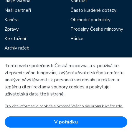
Naše výroba
Kontakt
Naši partneři
Často kladené dotazy
Kariéra
Obchodní podmínky
Zprávy
Prodejny České mincovny
Ke stažení
Rádce
Archiv ražeb
Tento web společnosti Česká mincovna, a.s. používá ke
Mezi naše partnery patří:
zlepšení svého fungování, zvýšení uživatelského komfortu,
analýze návštěvnosti, k personalizaci obsahu a reklam a
lepšímu cílení reklamy soubory cookies a poskytuje
uživatelská data třetí straně.
Pro více informací o cookies a ochraně Vašeho soukromí klikněte zde.
Evropská unie
Evropský fond pro regionální rozvoj
OP Podnikání a inovace pro konkurenceschopnost
Evropská unie
V pořádku
Evropský fond pro regionální rozvoj
Investice do vaší budoucnosti