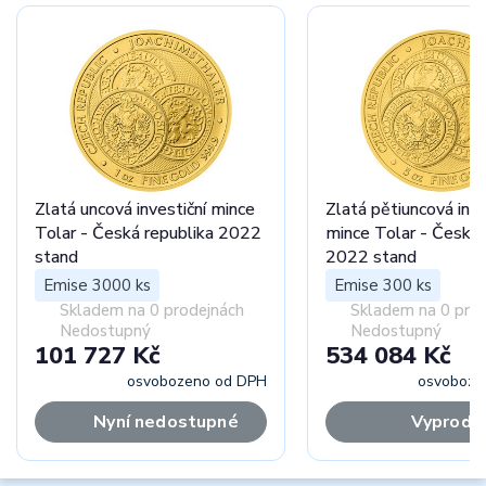
Zlatá uncová investiční mince
Zlatá pětiuncová inve
Tolar - Česká republika 2022
mince Tolar - Česká 
stand
2022 stand
Emise 3000 ks
Emise 300 ks
Skladem na 0 prodejnách
Skladem na 0 pro
Nedostupný
Nedostupný
101 727 Kč
534 084 Kč
osvobozeno od DPH
osvoboze
Nyní nedostupné
Vyprodá