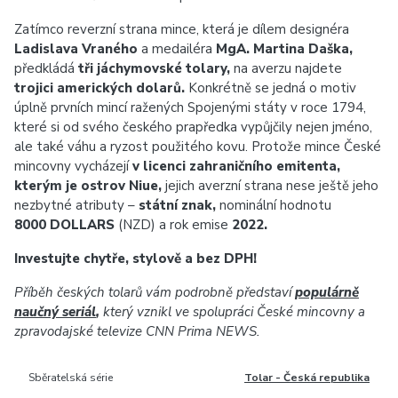
Zatímco reverzní strana mince, která je dílem designéra
Ladislava Vraného
a medailéra
MgA. Martina Daška,
předkládá
tři jáchymovské tolary,
na averzu najdete
trojici amerických dolarů.
Konkrétně se jedná o motiv
úplně prvních mincí ražených Spojenými státy v roce 1794,
které si od svého českého prapředka vypůjčily nejen jméno,
ale také váhu a ryzost použitého kovu. Protože mince České
mincovny vycházejí
v licenci zahraničního emitenta,
kterým je ostrov Niue,
jejich averzní strana nese ještě jeho
nezbytné atributy –
státní znak
,
nominální hodnotu
8000 DOLLARS
(NZD) a rok emise
2022.
Investujte chytře, stylově a bez DPH!
Příběh českých tolarů vám podrobně představí
populárně
naučný seriál
,
který vznikl ve spolupráci České mincovny a
zpravodajské televize CNN Prima NEWS.
Sběratelská série
Tolar - Česká republika