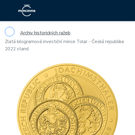
Archiv historických ražeb
Zlatá kilogramová investiční mince Tolar - Česká republika
2022 stand
Previous
Ne