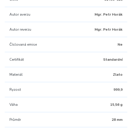
Autor averzu
Mgr. Petr Horák
Autor reverzu
Mgr. Petr Horák
Číslovaná emise
Ne
Certifikát
Standardní
Materiál
Zlato
Ryzost
999,9
Váha
15,56 g
Průměr
28 mm