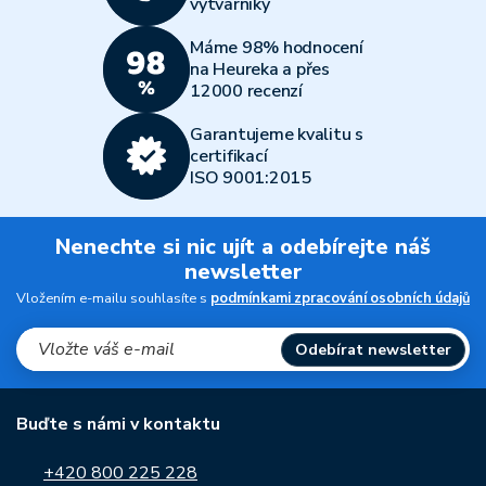
výtvarníky
Máme 98% hodnocení
na Heureka a přes
12000 recenzí
Garantujeme kvalitu s
certifikací
ISO 9001:2015
Nenechte si nic ujít a odebírejte náš
newsletter
Vložením e-mailu souhlasíte s
podmínkami zpracování osobních údajů
Odebírat newsletter
Buďte s námi v kontaktu
+420 800 225 228