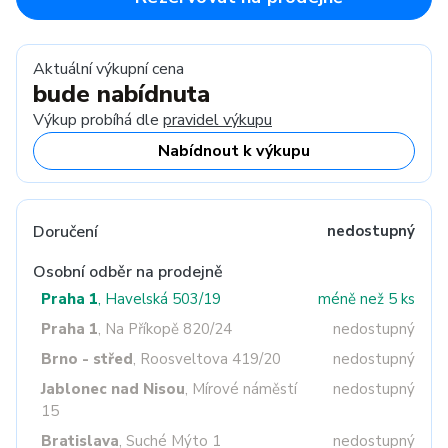
Aktuální výkupní cena
bude nabídnuta
Výkup probíhá dle
pravidel výkupu
Nabídnout k výkupu
Doručení
nedostupný
Osobní odběr na prodejně
Praha 1
, Havelská 503/19
méně než 5 ks
Praha 1
, Na Příkopě 820/24
nedostupný
Brno - střed
, Roosveltova 419/20
nedostupný
Jablonec nad Nisou
, Mírové náměstí
nedostupný
15
Bratislava
, Suché Mýto 1
nedostupný