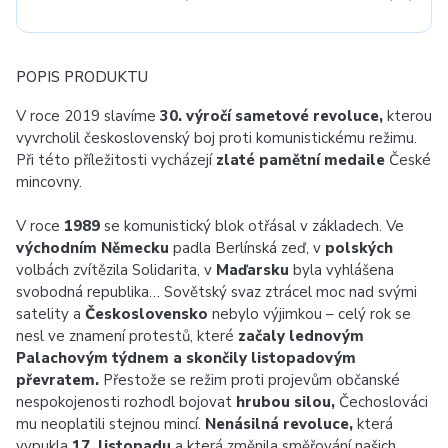
POPIS PRODUKTU
V roce 2019 slavíme
30. výročí sametové revoluce,
kterou
vyvrcholil československý boj proti komunistickému režimu.
Při této příležitosti vycházejí
zlaté pamětní medaile
České
mincovny.
V roce
1989
se komunistický blok otřásal v základech. Ve
východním Německu
padla Berlínská zeď, v
polských
volbách zvítězila Solidarita, v
Maďarsku
byla vyhlášena
svobodná republika… Sovětský svaz ztrácel moc nad svými
satelity a
Československo
nebylo výjimkou – celý rok se
nesl ve znamení protestů, které
začaly lednovým
Palachovým týdnem a skončily listopadovým
převratem.
Přestože se režim proti projevům občanské
nespokojenosti rozhodl bojovat
hrubou silou,
Čechoslováci
mu neoplatili stejnou mincí.
Nenásilná revoluce,
která
vypukla
17. listopadu
a která změnila směřování našich