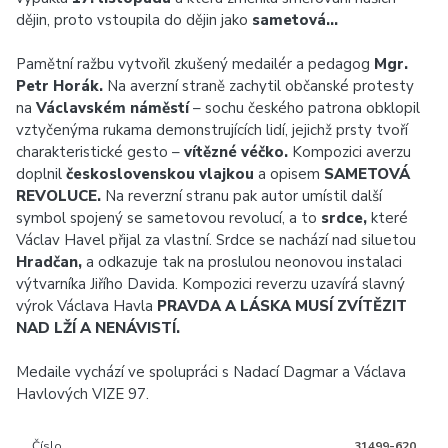
dějin, proto vstoupila do dějin jako
sametová…
Pamětní ražbu vytvořil zkušený medailér a pedagog
Mgr.
Petr Horák.
Na averzní straně zachytil občanské protesty
na
Václavském náměstí
– sochu českého patrona obklopil
vztyčenýma rukama demonstrujících lidí, jejichž prsty tvoří
charakteristické gesto –
vítězné véčko.
Kompozici averzu
doplnil
československou vlajkou
a opisem
SAMETOVÁ
REVOLUCE.
Na reverzní stranu pak autor umístil další
symbol spojený se sametovou revolucí, a to
srdce,
které
Václav Havel přijal za vlastní. Srdce se nachází nad siluetou
Hradčan,
a odkazuje tak na proslulou neonovou instalaci
výtvarníka Jiřího Davida. Kompozici reverzu uzavírá slavný
výrok Václava Havla
PRAVDA A LÁSKA MUSÍ ZVÍTĚZIT
NAD LŽÍ A NENÁVISTÍ.
Medaile vychází ve spolupráci s Nadací Dagmar a Václava
Havlových VIZE 97.
Číslo
31499-620