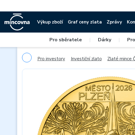
Výkup zboží
Graf ceny zlata
Zprávy
Kon
Pro sběratele
|
Dárky
|
Pro
Pro investory
Investiční zlato
Zlaté mince