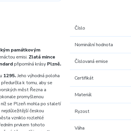
Číslo
Nominální hodnota
ským památkovým
enáctou emisi.
Zlatá mince
Číslovaná emise
ndard
připomíná krásy
Plzně.
ku
1295.
Jeho výhodná poloha
Certifikát
 předurčila k tomu, aby se
vorských měst Řezna a
Materiál
 dokonale promyšlenou
 níž se Plzeň mohla po staletí
 nejdůležitější českou
Ryzost
sta vzniklo rozlehlé
ředním prvkem tohoto
Váha