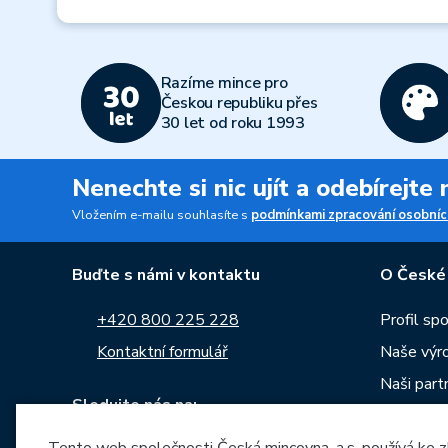
Razíme mince pro
Českou republiku přes
30 let od roku 1993
Nenechte si nic ujít a odebírejte
Vložením e-mailu souhlasíte s
podmínkami zpracování osobníc
Buďte s námi v kontaktu
O České
+420 800 225 228
Profil sp
Kontaktní formulář
Naše výr
Naši part
Sledujte nás na:
Kariéra