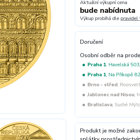
Aktuální výkupní cena
bude nabídnuta
Výkup probíhá dle
pravidel
Next
Doručení
Osobní odběr na prode
Praha 1
, Havelská 50
Praha 1
, Na Příkopě 8
Brno - střed
, Roosvel
Jablonec nad Nisou
, 
Bratislava
, Suché Mýt
Produkt je možné zako
splátky prostřednictví