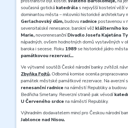
prostranství byl kostel
svatého Bartoloměje,
na je
současná gotická
katedrála
s nejvyšší kostelní věží 
dominantou města – milovníci historické architektury
Gerlachovský dům,
budovu
radnice
postavenou v 
severoitalské renesance, barokní věž
klášterního k
Marie,
novorenesanční
Divadlo Josefa Kajetána Ty
nápadných, ovšem hodnotných domů vystavěných v obd
baroka i secese. Roku
1989
se historické jádro měst
památkovou rezervací…
Ve výtvarné soutěži České národní banky zvítězil náv
Zbyňka Fojtů
.
Odborná komise ocenila propracovanou
památek městské památkové rezervace. Na averzní s
renesanční radnice
na náměstí Republiky a budovu
Bedřicha Smetany. Reverzní straně pak vévodí
kated
U Červeného srdce
na náměstí Republiky.
Výhradním dodavatelem mincí pro Českou národní ban
Jablonce nad Nisou.