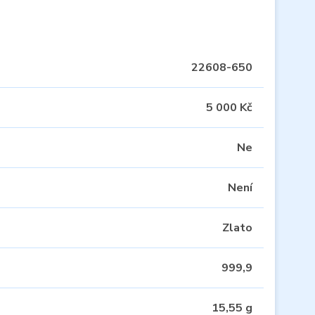
22608-650
5 000 Kč
Ne
Není
Zlato
999,9
15,55 g