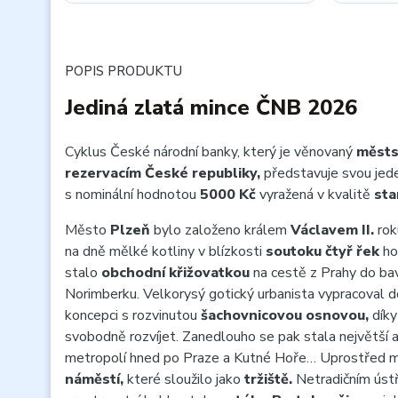
POPIS PRODUKTU
Jediná zlatá mince ČNB 2026
Cyklus České národní banky, který je věnovaný
měst
rezervacím České republiky,
představuje svou jed
s nominální hodnotou
5000 Kč
vyražená v kvalitě
sta
Město
Plzeň
bylo založeno králem
Václavem II.
ro
na dně mělké kotliny v blízkosti
soutoku čtyř řek
ho
stalo
obchodní křižovatkou
na cestě z Prahy do ba
Norimberku. Velkorysý gotický urbanista vypracoval
koncepci s rozvinutou
šachovnicovou osnovou,
díky
svobodně rozvíjet. Zanedlouho se pak stala největší a
metropolí hned po Praze a Kutné Hoře… Uprostřed mě
náměstí,
které sloužilo jako
tržiště.
Netradičním úst