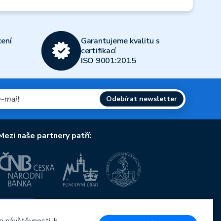
ení
Garantujeme kvalitu s
certifikací
ISO 9001:2015
Odebírat newsletter
Mezi naše partnery patří:
Evropská unie
Evropský fond pro regionální rozvoj
OP Podnikání a inovace pro konkurenceschopnost