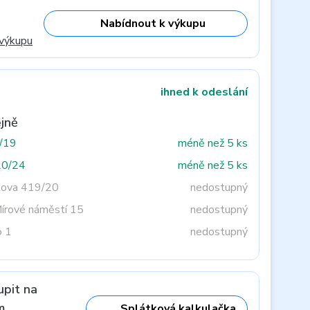
Nabídnout k výkupu
 výkupu
ihned k odeslání
jně
3/19
méně než 5 ks
20/24
méně než 5 ks
tova 419/20
nedostupný
Mírové náměstí 15
nedostupný
o 1
nedostupný
upit na
m
Splátková kalkulačka