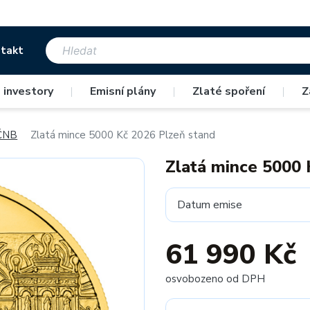
takt
 investory
|
Emisní plány
|
Zlaté spoření
|
Z
 ČNB
Zlatá mince 5000 Kč 2026 Plzeň stand
Zlatá mince 5000 
Datum emise
61 990 Kč
osvobozeno od DPH