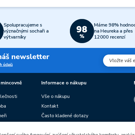
Spolupracujeme s
Máme 98% hodnoc
význačnými sochaři a
na Heureka a přes
výtvarníky
12000 recenzí
 náš newsletter
h údajů
 mincovně
Informace o nákupu
olečnosti
Vše o nákupu
oba
Kontakt
neři
Často kladené dotazy
Obchodní podmínky