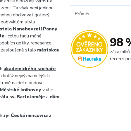
hož místě později vyrostla
v zemi. Ta však není jedinou
Průměr
 mohou obdivovat gotický
neobvyklém stylu
ostela Nanebevzetí Panny
la
i celou řadu méně
98 
obích gotiky, renesance,
a zaslouženě stalo
městskou
zákazníků
recenzí po
rh
akademického sochaře
 koláž nejvýznamnějších
traně najdete budovu
Městské knihovny
v ulici
rála sv. Bartoloměje
a
dům
ku je
Česká mincovna z