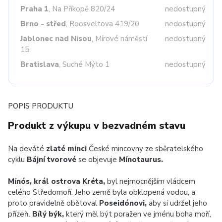
Praha 1
, Na Příkopě 820/24
nedostupný
Brno - střed
, Roosveltova 419/20
nedostupný
Jablonec nad Nisou
, Mírové náměstí
nedostupný
15
Bratislava
, Suché Mýto 1
nedostupný
POPIS PRODUKTU
Produkt z výkupu v bezvadném stavu
Na deváté
zlaté minci
České mincovny ze sběratelského
cyklu
Bájní tvorové
se objevuje
Mínotaurus.
Mínós, král ostrova Kréta,
byl nejmocnějším vládcem
celého Středomoří. Jeho země byla obklopená vodou, a
proto pravidelně obětoval
Poseidónovi,
aby si udržel jeho
přízeň.
Bílý býk,
který měl být poražen ve jménu boha moří,