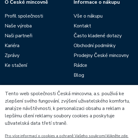
O České mincovně
Informace o nákupu
Profil společnosti
Vše o nákupu
Naše výroba
Kontakt
Naši partneři
Často kladené dotazy
Kariéra
Obchodní podmínky
Zprávy
Prodejny České mincovny
Ke stažení
Rádce
Blog
Tento web společnosti Česká mincovna, a.s. používá ke
Mezi naše partnery patří:
zlepšení svého fungování, zvýšení uživatelského komfortu,
analýze návštěvnosti, k personalizaci obsahu a reklam a
lepšímu cílení reklamy soubory cookies a poskytuje
uživatelská data třetí straně.
Pro více informací o cookies a ochraně Vašeho soukromí klikněte zde.
Evropská unie