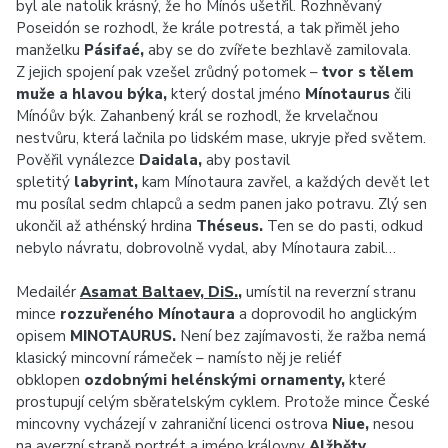
byl ale natolik krásný, že ho Mínós ušetřil. Rozhněvaný
Poseidón se rozhodl, že krále potrestá, a tak přiměl jeho
manželku
Pásifaé,
aby se do zvířete bezhlavě zamilovala.
Z jejich spojení pak vzešel zrůdný potomek –
tvor s tělem
muže a hlavou býka,
který dostal jméno
Mínotaurus
čili
Mínóův býk. Zahanbený král se rozhodl, že krvelačnou
nestvůru, která lačnila po lidském mase, ukryje před světem.
Pověřil vynálezce
Daidala,
aby postavil
spletitý
labyrint,
kam Mínotaura zavřel, a každých devět let
mu posílal sedm chlapců a sedm panen jako potravu. Zlý sen
ukončil až athénský hrdina
Théseus.
Ten se do pasti, odkud
nebylo návratu, dobrovolně vydal, aby Mínotaura zabil…
Medailér
Asamat Baltaev, DiS.
,
umístil na reverzní stranu
mince
rozzuřeného Mínotaura
a doprovodil ho anglickým
opisem
MINOTAURUS.
Není bez zajímavosti, že ražba nemá
klasický mincovní rámeček – namísto něj je reliéf
obklopen
ozdobnými helénskými ornamenty,
které
prostupují celým sběratelským cyklem. Protože mince České
mincovny vycházejí v zahraniční licenci ostrova
Niue,
nesou
na averzní straně portrét a jméno královny
Alžběty