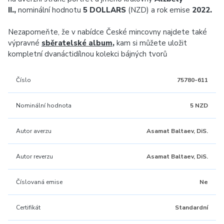
II.,
nominální hodnotu
5 DOLLARS
(NZD) a rok emise
2022.
Nezapomeňte, že v nabídce České mincovny najdete také
výpravné
sběratelské album
,
kam si můžete uložit
kompletní dvanáctidílnou kolekci bájných tvorů
Číslo
75780-611
Nominální hodnota
5 NZD
Autor averzu
Asamat Baltaev, DiS.
Autor reverzu
Asamat Baltaev, DiS.
Číslovaná emise
Ne
Certifikát
Standardní