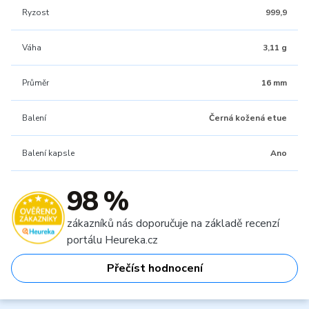
Ryzost
999,9
Váha
3,11 g
Průměr
16 mm
Balení
Černá kožená etue
Balení kapsle
Ano
98 %
zákazníků nás doporučuje na základě recenzí
portálu Heureka.cz
Přečíst hodnocení