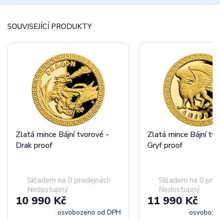
SOUVISEJÍCÍ PRODUKTY
Zlatá mince Bájní tvorové -
Zlatá mince Bájní tvo
Drak proof
Gryf proof
Skladem na 0 prodejnách
Skladem na 0 pro
Nedostupný
Nedostupný
10 990 Kč
11 990 Kč
osvobozeno od DPH
osvoboze