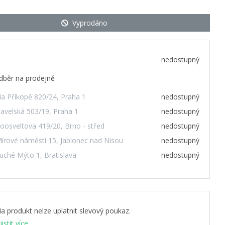
Vyprodáno
nedostupný
dběr na prodejně
a Příkopě 820/24, Praha 1
nedostupný
avelská 503/19, Praha 1
nedostupný
oosveltova 419/20, Brno - střed
nedostupný
írové náměstí 15, Jablonec nad Nisou
nedostupný
uché Mýto 1, Bratislava
nedostupný
a produkt nelze uplatnit slevový poukaz.
jistit více