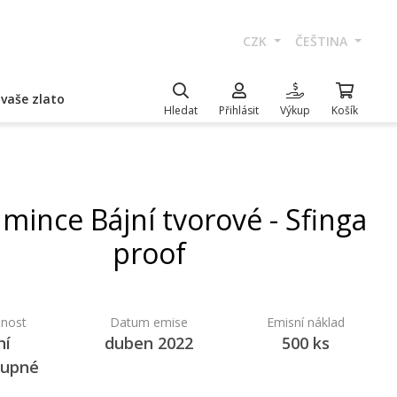
CZK
ČEŠTINA
vaše zlato
Hledat
Přihlásit
Výkup
Košík
 mince Bájní tvorové - Sfinga
proof
nost
Datum emise
Emisní náklad
ní
duben 2022
500 ks
tupné