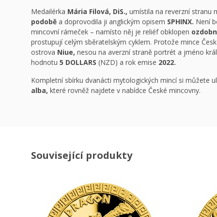
Medailérka
Mária Filová, DiS.,
umístila na reverzní stranu
podobě
a doprovodila ji anglickým opisem
SPHINX.
Není be
mincovní rámeček – namísto něj je reliéf obklopen
ozdobn
prostupují celým sběratelským cyklem. Protože mince České
ostrova
Niue,
nesou na averzní straně portrét a jméno kr
hodnotu
5 DOLLARS
(NZD) a rok emise
2022.
Kompletní sbírku dvanácti mytologických mincí si můžete u
alba,
které rovněž najdete v nabídce České mincovny.
Související produkty