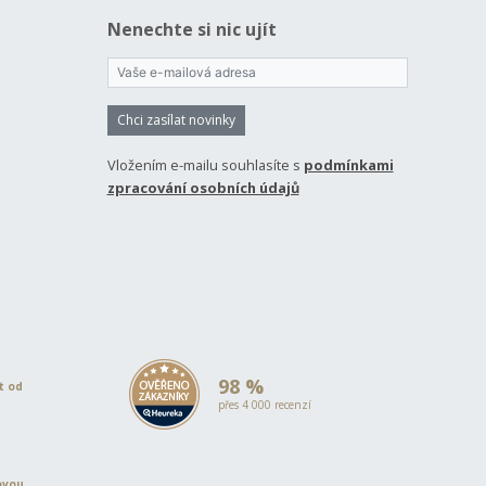
Nenechte si nic ujít
Chci zasílat novinky
Vložením e-mailu souhlasíte s
podmínkami
zpracování osobních údajů
98 %
et od
přes 4 000 recenzí
ovou