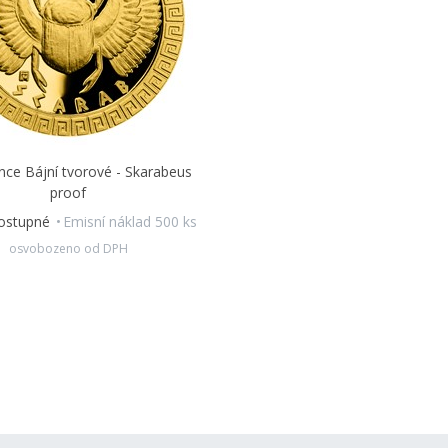
nce Bájní tvorové - Skarabeus
proof
dostupné
Emisní náklad 500 ks
osvobozeno od DPH