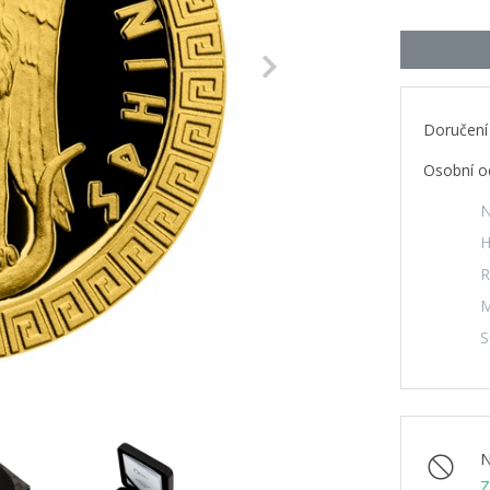
Next
Doručení
Osobní o
N
H
R
M
S
N
Z