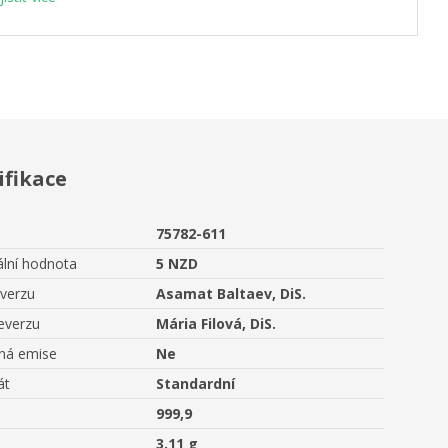
ifikace
75782-611
lní hodnota
5 NZD
averzu
Asamat Baltaev, DiS.
everzu
Mária Filová, DiS.
aná emise
Ne
át
Standardní
999,9
3,11 g