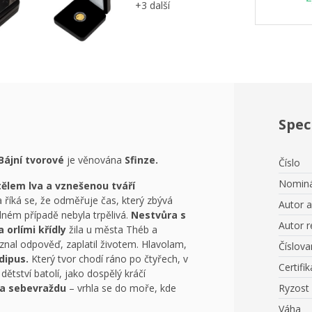
+3 další
Spec
Bájní tvorové
je věnována
Sfinze.
Číslo
Nominá
ělem lva a vznešenou tváří
 říká se, že odměřuje čas, který zbývá
Autor 
ádném případě nebyla trpělivá.
Nestvůra s
Autor r
 orlími křídly
žila u města Théb a
nal odpověď, zaplatil životem. Hlavolam,
Číslov
dipus.
Který tvor chodí ráno po čtyřech, v
Certifik
ětství batolí, jako dospělý kráčí
a sebevraždu
– vrhla se do moře, kde
Ryzost
Váha