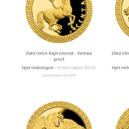
Zlatá mince Bájní tvorové - Kentaur
Zlatá min
proof
Nyní nedostupné
Emisní náklad 500 ks
Nyní ne
osvobozeno od DPH