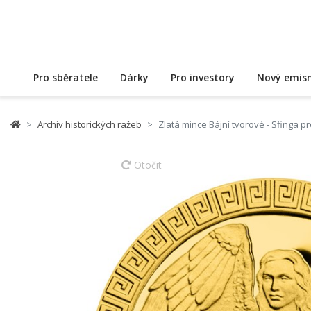
Pro sběratele
Dárky
Pro investory
Nový emisn
Archiv historických ražeb
Zlatá mince Bájní tvorové - Sfinga p
Otočit