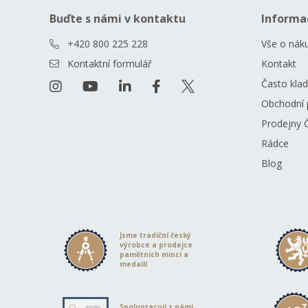
Buďte s námi v kontaktu
Informa
+420 800 225 228
Vše o nák
Kontaktní formulář
Kontakt
Často kla
Obchodní 
Prodejny 
Rádce
Blog
Jsme tradiční český
výrobce a prodejce
pamětních mincí a
medailí
Spolupracují s námi