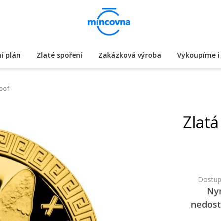
í plán
Zlaté spoření
Zakázková výroba
Vykoupíme i 
roof
Zlatá
Dostup
Ny
nedos