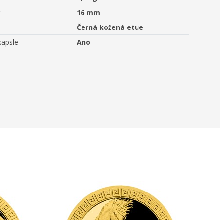
r
16 mm
Černá kožená etue
kapsle
Ano