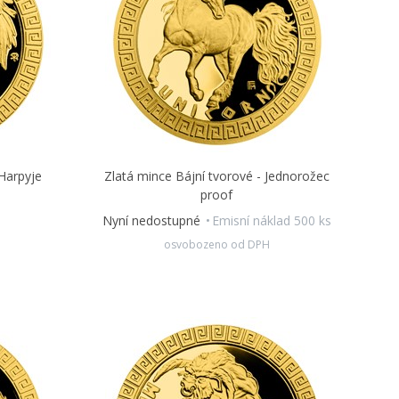
 Harpyje
Zlatá mince Bájní tvorové - Jednorožec
proof
Nyní nedostupné
Emisní náklad 500 ks
osvobozeno od DPH