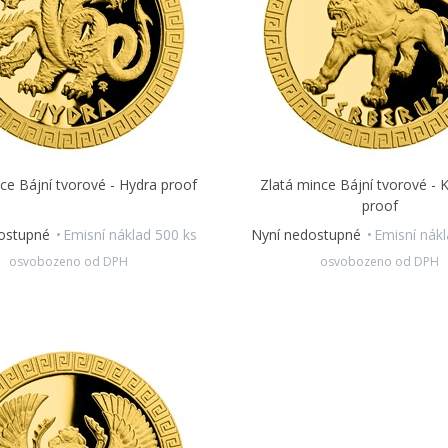
ce Bájní tvorové - Hydra proof
Zlatá mince Bájní tvorové - 
proof
dostupné
Emisní náklad 500 ks
Nyní nedostupné
Emisní nákl
osvobozeno od DPH
osvobozeno od DPH