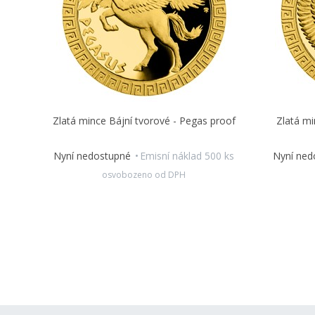
Zlatá mince Bájní tvorové - Pegas proof
Zlatá mi
Nyní nedostupné
Emisní náklad 500 ks
Nyní ne
osvobozeno od DPH