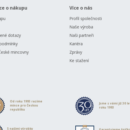
ce o nákupu
Více o nás
upu
Profil společnosti
Naše výroba
dené dotazy
Naši partneři
podmínky
Kariéra
České mincovny
Zprávy
Ke stažení
Od roku 1993 razíme
Jsme s vámi již 30 l
mince pro Českou
roku 1993
republiku
S našimi výrobky
Garantujeme špičk