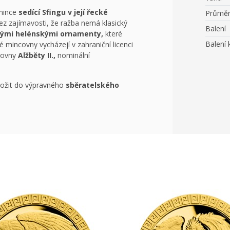
 mince
sedící Sfingu v její řecké
Průmě
z zajímavosti, že ražba nemá klasický
Balení
ými helénskými ornamenty,
které
Balení 
 mincovny vycházejí v zahraniční licenci
álovny
Alžběty II.,
nominální
ložit do výpravného
sběratelského