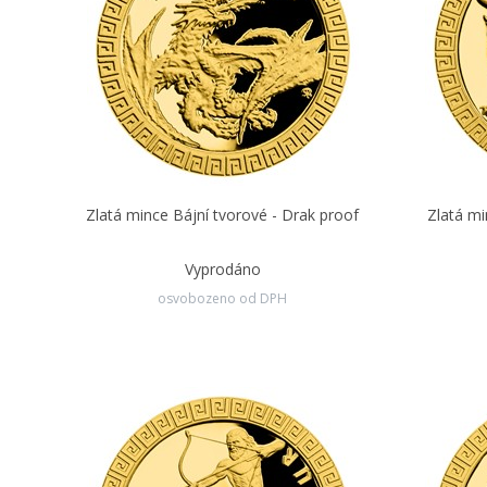
Zlatá mince Bájní tvorové - Drak proof
Zlatá mi
Vyprodáno
osvobozeno od DPH