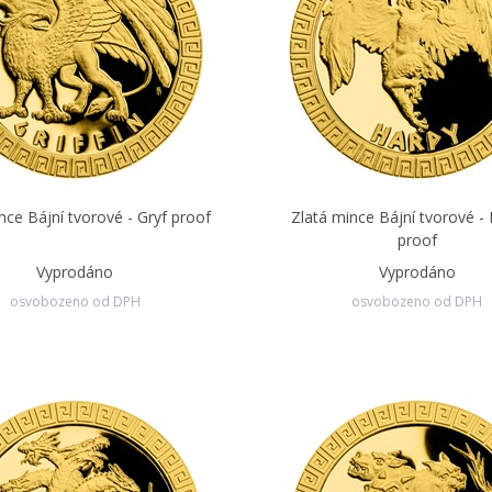
nce Bájní tvorové - Gryf proof
Zlatá mince Bájní tvorové -
proof
Vyprodáno
Vyprodáno
osvobozeno od DPH
osvobozeno od DPH