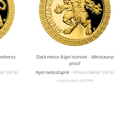
Kerberos
Zlatá mince Bájní tvorové - Mínotaurus
proof
ad 500 ks
Nyní nedostupné
Emisní náklad 500 ks
osvobozeno od DPH