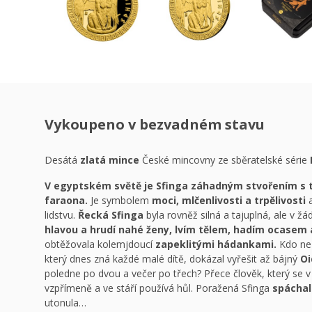
Vykoupeno v bezvadném stavu
Desátá
zlatá mince
České mincovny ze sběratelské série
V egyptském světě je Sfinga záhadným stvořením s t
faraona.
Je symbolem
moci, mlčenlivosti a trpělivosti
a
lidstvu.
Řecká Sfinga
byla rovněž silná a tajuplná, ale v ž
hlavou a hrudí nahé ženy, lvím tělem, hadím ocasem a
obtěžovala kolemjdoucí
zapeklitými hádankami.
Kdo nez
který dnes zná každé malé dítě, dokázal vyřešit až bájný
Oi
poledne po dvou a večer po třech? Přece člověk, který se v d
vzpřímeně a ve stáří používá hůl. Poražená Sfinga
spáchal
utonula…