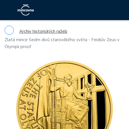
Archiv historických ražeb
Zlatá mince Sedm divů starověkého světa - Feidiův Zeus v
Olympii proof
Previous
Ne