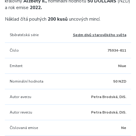
královny
Alžběty II.,
nominální hodnotu
50 DOLLARS
(NZD)
a rok emise
2022.
Náklad čítá pouhých
200 kusů
uncových mincí.
Sběratelská série
Sedm divů starověkého světa
Číslo
75934-611
Emitent
Niue
Nominální hodnota
50 NZD
Autor averzu
Petra Brodská, DiS.
Autor reverzu
Petra Brodská, DiS.
Číslovaná emise
Ne