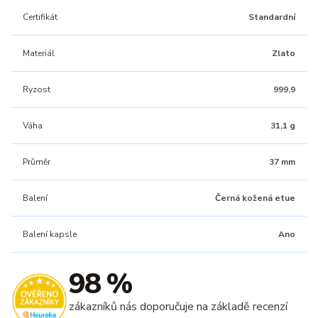
Certifikát
Standardní
Materiál
Zlato
Ryzost
999,9
Váha
31,1 g
Průměr
37 mm
Balení
Černá kožená etue
Balení kapsle
Ano
98 %
zákazníků nás doporučuje na základě recenzí