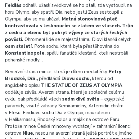
Feidiás
odhalil, užaslí svědkové se ho ptali, zda vystoupil na
horu Olymp, aby spatřil Dia, nebo jestli Zeus sestoupil z
Olympu, aby se mu ukázal.
Matná slonovinová pleť
kontrastovala s lesknoucím se zlatem ve vlasech. Trůn
z cedru a ebenu byl pokryt výjevy ze starých řeckých
pověstí.
Ohromení lidé se majestátnímu Diovi klaněli celých
osm staletí.
Poté sochu, která byla přestěhována do
Konstantinopole,
spálili fanatičtí křesťané, kteří nestrpěli
pohanské modly…
Reverzní strana mince, která je dílem medailérky
Petry
Brodské, DiS.,
předkládá
Diovu sochu,
kterou od
anglického opisu
THE STATUE OF ZEUS AT OLYMPIA
odděluje závěs. Averzní strana, která je společná celému
cyklu, pak předkládá všech
sedm divů světa
– egyptské
pyramidy, visuté zahrady Semiramidiny, Artemidin chrám
v Efesu, Feidiovu sochu Dia v Olympii, mauzoleum
v Halikarnassu, Rhodský kolos a maják na ostrově Faru.
Protože mince České mincovny vycházejí v zahraniční licenci
ostrova
Niue,
nesou na averzní straně ještě portrét a jméno