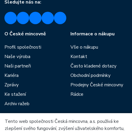
Sledujte nás na:
O České mincovně
Informace o nákupu
Profil společnosti
Vše o nákupu
Naše výroba
Kontakt
Naši partneři
Často kladené dotazy
Kariéra
Obchodní podmínky
Zprávy
Prodejny České mincovny
Ke stažení
Rádce
Archiv ražeb
Tento web společnosti Česká mincovna, a.s. používá ke
Mezi naše partnery patří:
zlepšení svého fungování, zvýšení uživatelského komfortu,