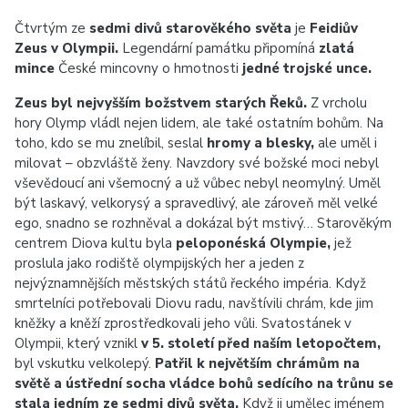
Čtvrtým ze
sedmi divů starověkého světa
je
Feidiův
Zeus v Olympii.
Legendární památku připomíná
zlatá
mince
České mincovny o hmotnosti
jedné trojské unce.
Zeus byl nejvyšším božstvem starých Řeků.
Z vrcholu
hory Olymp vládl nejen lidem, ale také ostatním bohům. Na
toho, kdo se mu znelíbil, seslal
hromy a blesky,
ale uměl i
milovat – obzvláště ženy. Navzdory své božské moci nebyl
vševědoucí ani všemocný a už vůbec nebyl neomylný. Uměl
být laskavý, velkorysý a spravedlivý, ale zároveň měl velké
ego, snadno se rozhněval a dokázal být mstivý… Starověkým
centrem Diova kultu byla
peloponéská Olympie,
jež
proslula jako rodiště olympijských her a jeden z
nejvýznamnějších městských států řeckého impéria. Když
smrtelníci potřebovali Diovu radu, navštívili chrám, kde jim
kněžky a kněží zprostředkovali jeho vůli. Svatostánek v
Olympii, který vznikl
v 5. století před naším letopočtem,
byl vskutku velkolepý.
Patřil k největším chrámům na
světě a ústřední socha vládce bohů sedícího na trůnu se
stala jedním ze sedmi divů světa.
Když ji umělec jménem