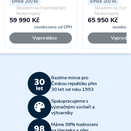
proof
Emise 200 ks
Emise 200 ks
Skladem na 0 prodejnách
Skladem na 0 pro
Nedostupný
Nedostupný
59 990 Kč
65 950 Kč
osvobozeno od DPH
osvoboze
Vyprodáno
Vyprodá
Razíme mince pro
Českou republiku přes
30 let od roku 1993
Spolupracujeme s
význačnými sochaři a
výtvarníky
Máme 98% hodnocení
na Heureka a přes