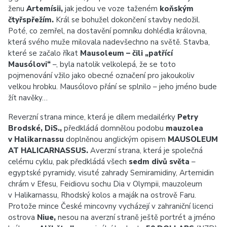
ženu
Artemísii,
jak jedou ve voze taženém
koňským
čtyřspřežím.
Král se bohužel dokončení stavby nedožil.
Poté, co zemřel, na dostavění pomníku dohlédla královna,
která svého muže milovala nadevšechno na světě. Stavba,
které se začalo říkat
Mausoleum – čili „patřící
Mausólovi“
–, byla natolik velkolepá, že se toto
pojmenování vžilo jako obecné označení pro jakoukoliv
velkou hrobku. Mausólovo přání se splnilo – jeho jméno bude
žít navěky…
Reverzní strana mince, která je dílem medailérky
Petry
Brodské, DiS.,
předkládá domnělou podobu
mauzolea
v Halikarnassu
doplněnou anglickým opisem
MAUSOLEUM
AT HALICARNASSUS.
Averzní strana, která je společná
celému cyklu, pak předkládá všech
sedm divů světa
–
egyptské pyramidy, visuté zahrady Semiramidiny, Artemidin
chrám v Efesu, Feidiovu sochu Dia v Olympii, mauzoleum
v Halikarnassu, Rhodský kolos a maják na ostrově Faru.
Protože mince České mincovny vycházejí v zahraniční licenci
ostrova
Niue,
nesou na averzní straně ještě portrét a jméno