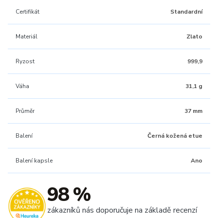
Certifikát
Standardní
Materiál
Zlato
Ryzost
999,9
Váha
31,1 g
Průměr
37 mm
Balení
Černá kožená etue
Balení kapsle
Ano
98 %
zákazníků nás doporučuje na základě recenzí