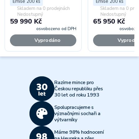
proof
Emise 200 ks
Emise 200 ks
Skladem na 0 prodejnách
Skladem na 0 pro
Nedostupný
Nedostupný
59 990 Kč
65 950 Kč
osvobozeno od DPH
osvoboze
Vyprodáno
Vyprodá
Razíme mince pro
Českou republiku přes
30 let od roku 1993
Spolupracujeme s
význačnými sochaři a
výtvarníky
Máme 98% hodnocení
na Heureka a přes