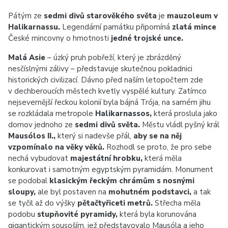
Pátým ze
sedmi divů starověkého světa
je
mauzoleum v
Halikarnassu.
Legendární památku připomíná
zlatá mince
České mincovny o hmotnosti
jedné trojské unce.
Malá Asie
– úzký pruh pobřeží, který je zbrázděný
nesčíslnými zálivy – představuje skutečnou pokladnici
historických civilizací. Dávno před naším letopočtem zde
v dechberoucích městech kvetly vyspělé kultury. Zatímco
nejsevernější řeckou kolonií byla bájná Trója, na samém jihu
se rozkládala metropole
Halikarnassos,
která proslula jako
domov jednoho ze
sedmi divů světa.
Městu vládl pyšný král
Mausólos II.,
který si nadevše přál,
aby se na něj
vzpomínalo na věky věků.
Rozhodl se proto, že pro sebe
nechá vybudovat
majestátní hrobku,
která měla
konkurovat i samotným egyptským pyramidám. Monument
se podobal
klasickým řeckým chrámům s nosnými
sloupy,
ale byl postaven na
mohutném podstavci,
a tak
se tyčil až do výšky
pětačtyřiceti metrů.
Střecha měla
podobu
stupňovité pyramidy,
která byla korunována
gigantickým sousoším, jež představovalo Mausóla a jeho