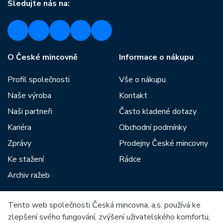
Sledujte nás na:
O České mincovně
Informace o nákupu
Profil společnosti
Vše o nákupu
Naše výroba
Kontakt
Naši partneři
Často kladené dotazy
Kariéra
Obchodní podmínky
Zprávy
Prodejny České mincovny
Ke stažení
Rádce
Archiv ražeb
Tento web společnosti Česká mincovna, a.s. používá ke
Mezi naše partnery patří:
zlepšení svého fungování, zvýšení uživatelského komfortu,