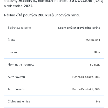
královny
Alžběty II.,
nominální hodnotu
50 DOLLARS
(NZD)
a rok emise
2022.
Náklad čítá pouhých
200 kusů
uncových mincí.
Sběratelská série
Sedm divů starověkého světa
Číslo
75936-611
Emitent
Niue
Nominální hodnota
50 NZD
Autor averzu
Petra Brodská, DiS.
Autor reverzu
Petra Brodská, DiS.
Číslovaná emise
Ne