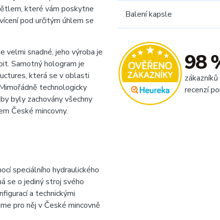
ětlem, které vám poskytne
Balení kapsle
vícení pod určitým úhlem se
e velmi snadné, jeho výroba je
98 
bit. Samotný hologram je
ctures, která se v oblasti
zákazníků
. Mimořádně technologicky
recenzí po
 aby byly zachovány všechny
olem České mincovny.
í speciálního hydraulického
ná se o jediný stroj svého
nfigurací a technickými
sme pro něj v České mincovně