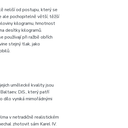
ě neliší od postupu, který se
e ale pochopitelně větší, těžší
poloviny kilogramu, hmotnost
 na desítky kilogramů.
e používají při ražbě obřích
ine stejný tlak, jako
obilů.
jejich umělecké kvality jsou
ltaev, DiS., který patří
ho dílo vyniká mimořádnými
elma v netradičně realistickém
echal zhotovit sám Karel IV.