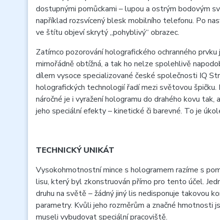
dostupnými pomůckami – lupou a ostrým bodovým sv
například rozsvícený blesk mobilního telefonu. Po nas
ve štítu objeví skrytý „pohyblivý“ obrazec.
Zatímco pozorování holografického ochranného prvku j
mimořádně obtížná, a tak ho nelze spolehlivě napodo
dílem vysoce specializované české společnosti IQ Stru
holografických technologií řadí mezi světovou špičku
náročné je i vyražení hologramu do drahého kovu tak,
jeho speciální efekty – kinetické či barevné. To je úk
TECHNICKÝ UNIKÁT
Vysokohmotnostní mince s hologramem razíme s pomoc
lisu, který byl zkonstruován přímo pro tento účel. Jed
druhu na světě – žádný jiný lis nedisponuje takovou ko
parametry. Kvůli jeho rozměrům a značné hmotnosti j
museli vybudovat speciální pracoviště.