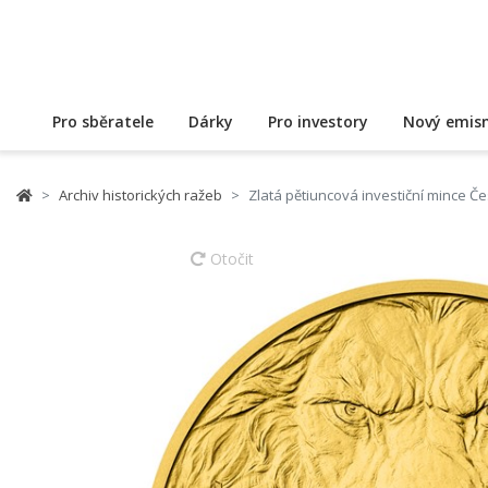
Pro sběratele
Dárky
Pro investory
Nový emisn
Archiv historických ražeb
Zlatá pětiuncová investiční mince Če
Otočit