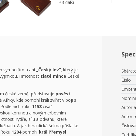
+3 další
Spec
ím symbolům a ani
„Český lev“,
který je
Sběrate
výjimkou. Hmotnost
zlaté mince
České
Číslo
Emiten
em české země, představuje
pověst
Nominá
 Afriky, kde pomohl králi zvířat v boji s
Podle nich roku
1158
císař
Autor 
vskou korunou a novým erbovním
Autor r
ctnosti rytíře, sílu a odvahu, které
lužbách. A jak heraldická šelma přišla ke
Číslov
. Roku
1204
pomohl
král Přemysl
Certifik