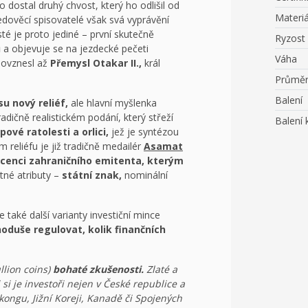
to dostal druhý chvost, který ho odlišil od
Materiá
edověcí spisovatelé však svá vyprávění
sté je proto jediné – první skutečně
Ryzost
ů
a objevuje se na jezdecké pečeti
Váha
povznesl až
Přemysl Otakar II.,
král
Průmě
Balení
su nový reliéf,
ale hlavní myšlenka
adičně realistickém podání, který střeží
Balení 
ipové ratolesti a orlici,
jež je syntézou
reliéfu je již tradičně medailér
Asamat
licenci zahraničního emitenta, kterým
tné atributy –
státní znak,
nominální
 také další varianty investiční mince
noduše regulovat, kolik finančních
llion coins)
bohaté zkušenosti.
Zlaté a
i si je investoři nejen v České republice a
ongu, Jižní Koreji, Kanadě či Spojených