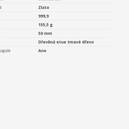
l
Zlato
999,9
155,5 g
r
50 mm
Dřevěná etue tmavé dřevo
kapsle
Ano