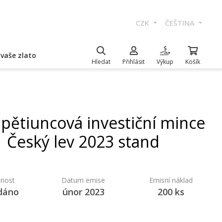
CZK
ČEŠTINA
vaše zlato
Hledat
Přihlásit
Výkup
Košík
 pětiuncová investiční mince
Český lev 2023 stand
nost
Datum emise
Emisní náklad
dáno
únor 2023
200 ks