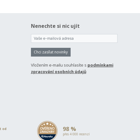
Nenechte si nic ujít
Chci zasílat novinky
Vložením e-mailu souhlasíte s
podmínkami
zpracování osobních údajů
98 %
et od
přes 4 000 recenzí