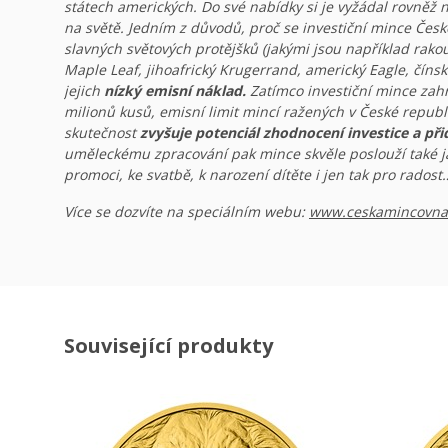
státech amerických. Do své nabídky si je vyžádal rovněž n
na světě. Jedním z důvodů, proč se investiční mince Česk
slavných světových protějšků (jakými jsou například rak
Maple Leaf, jihoafrický Krugerrand, americký Eagle, číns
jejich
nízký emisní náklad.
Zatímco investiční mince zah
milionů kusů, emisní limit mincí ražených v České republic
skutečnost
zvyšuje potenciál zhodnocení investice a při
uměleckému zpracování pak mince skvěle poslouží také 
promoci, ke svatbě, k narození dítěte i jen tak pro radost
Více se dozvíte na speciálním webu:
www.ceskamincovna.
Související produkty