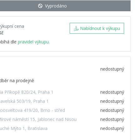
Vyprodáno
výkupní cena
Nabídnout k výkupu
Kč
obíhá dle
pravidel výkupu.
nedostupný
dběr na prodejně
a Příkopě 820/24, Praha 1
nedostupný
avelská 503/19, Praha 1
nedostupný
oosveltova 419/20, Brno - střed
nedostupný
írové náměstí 15, Jablonec nad Nisou
nedostupný
uché Mýto 1, Bratislava
nedostupný