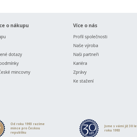
ce o nákupu
Více o nás
upu
Profil společnosti
Naše výroba
dené dotazy
Naši partneři
podmínky
Kariéra
České mincovny
Zprávy
Ke stažení
Od roku 1993 razíme
Jsme s vámi již 30 l
mince pro Českou
roku 1993
republiku