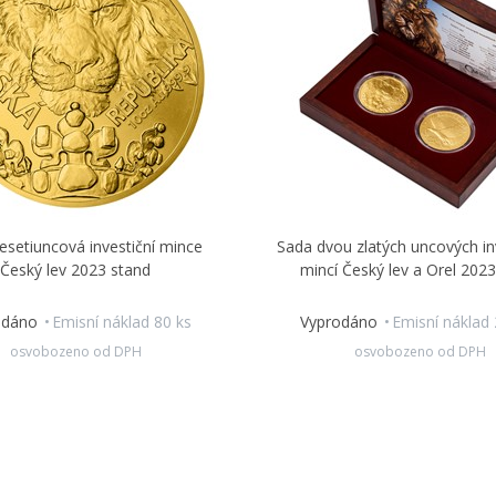
esetiuncová investiční mince
Sada dvou zlatých uncových in
Český lev 2023 stand
mincí Český lev a Orel 202
odáno
Emisní náklad 80 ks
Vyprodáno
Emisní náklad
osvobozeno od DPH
osvobozeno od DPH