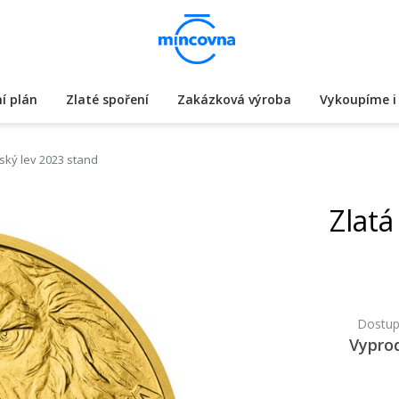
í plán
Zlaté spoření
Zakázková výroba
Vykoupíme i 
ský lev 2023 stand
Zlatá
Dostup
Vypro