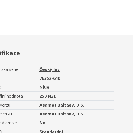
ifikace
lská série
Český lev
76352-610
t
Niue
lní hodnota
250 NZD
averzu
Asamat Baltaev, DiS.
everzu
Asamat Baltaev, DiS.
aná emise
Ne
át
Standardní