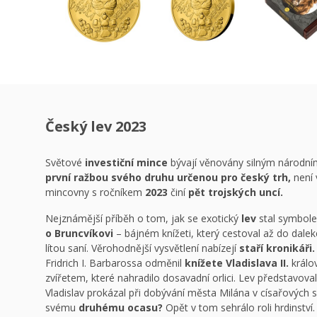
Český lev 2023
Světové
investiční mince
bývají věnovány silným národn
první ražbou svého druhu určenou pro český trh,
není 
mincovny s ročníkem
2023
činí
pět trojských uncí.
Nejznámější příběh o tom, jak se exotický
lev
stal symbol
o Bruncvíkovi
– bájném knížeti, který cestoval až do daleké
lítou saní. Věrohodnější vysvětlení nabízejí
staří kronikáři.
Fridrich I. Barbarossa odměnil
knížete Vladislava II.
králo
zvířetem, které nahradilo dosavadní orlici. Lev představoval 
Vladislav prokázal při dobývání města Milána v císařových s
svému
druhému ocasu?
Opět v tom sehrálo roli hrdinství