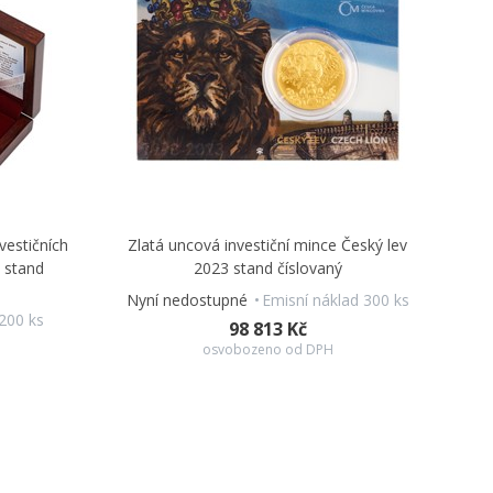
vestičních
Zlatá uncová investiční mince Český lev
3 stand
2023 stand číslovaný
Nyní nedostupné
Emisní náklad 300 ks
 200 ks
98 813 Kč
osvobozeno od DPH