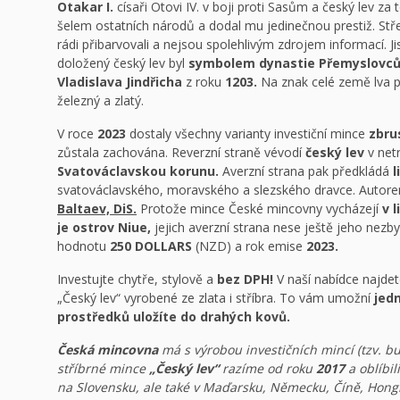
Otakar I.
císaři Otovi IV. v boji proti Sasům a český lev za 
šelem ostatních národů a dodal mu jedinečnou prestiž. Stř
rádi přibarvovali a nejsou spolehlivým zdrojem informací. Ji
doložený český lev byl
symbolem dynastie Přemyslovc
Vladislava Jindřicha
z roku
1203.
Na znak celé země lva 
železný a zlatý.
V roce
2023
dostaly všechny varianty investiční mince
zbru
zůstala zachována. Reverzní straně vévodí
český lev
v netr
Svatováclavskou korunu.
Averzní strana pak předkládá
l
svatováclavského, moravského a slezského dravce. Autorem 
Baltaev, DiS.
Protože mince České mincovny vycházejí
v 
je ostrov Niue,
jejich averzní strana nese ještě jeho nezby
hodnotu
250 DOLLARS
(NZD) a rok emise
2023.
Investujte chytře, stylově a
bez DPH!
V naší nabídce najdete
„Český lev“ vyrobené ze zlata i stříbra. To vám umožní
jed
prostředků uložíte do drahých kovů.
Česká mincovna
má s výrobou investičních mincí (tzv. bu
stříbrné mince
„Český lev“
razíme od roku
2017
a oblíbil
na Slovensku, ale také v Maďarsku, Německu, Číně, Hongk