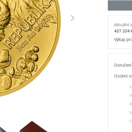
Next
Aktuální 
427 224 
Výkup pr
Doručení
Osobní o
N
H
R
M
S