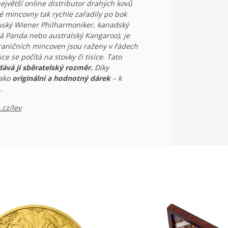
ejvětší online distributor drahých kovů
é mincovny tak rychle zařadily po bok
ouský Wiener Philharmoniker, kanadský
ká Panda nebo australský Kangaroo), je
raničních mincoven jsou raženy v řádech
e se počítá na stovky či tisíce. Tato
dává jí sběratelský rozměr.
Díky
jako
originální a hodnotný dárek
– k
…
cz/lev