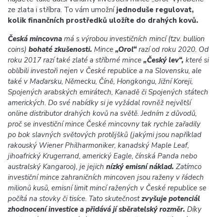
ze zlata i stříbra. To vám umožní
jednoduše regulovat,
kolik finančních prostředků uložíte do drahých kovů.
Česká mincovna
má s výrobou investičních mincí (tzv. bullion
coins)
bohaté zkušenosti.
Mince
„Orol“
razí od roku 2020. Od
roku 2017 razí také zlaté a stříbrné mince
„Český lev“,
které si
oblíbili investoři nejen v České republice a na Slovensku, ale
také v Maďarsku, Německu, Číně, Hongkongu, Jižní Koreji,
Spojených arabských emirátech, Kanadě či Spojených státech
amerických. Do své nabídky si je vyžádal rovněž největší
online distributor drahých kovů na světě. Jedním z důvodů,
proč se investiční mince České mincovny tak rychle zařadily
po bok slavných světových protějšků (jakými jsou například
rakouský Wiener Philharmoniker, kanadský Maple Leaf,
jihoafrický Krugerrand, americký Eagle, čínská Panda nebo
australský Kangaroo), je jejich
nízký emisní náklad.
Zatímco
investiční mince zahraničních mincoven jsou raženy v řádech
milionů kusů, emisní limit mincí ražených v České republice se
počítá na stovky či tisíce. Tato skutečnost
zvyšuje potenciál
zhodnocení investice a přidává jí sběratelský rozměr.
Díky