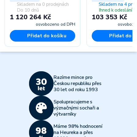
Skladem na 0 prodejnách
Skladem na 4 pro
Do 10 dnů
Ihned k odeslání
1 120 264 Kč
103 353 Kč
osvobozeno od DPH
osvoboze
Přidat do košíku
Přidat do k
Razíme mince pro
Českou republiku přes
30 let od roku 1993
Spolupracujeme s
význačnými sochaři a
výtvarníky
Máme 98% hodnocení
na Heureka a přes