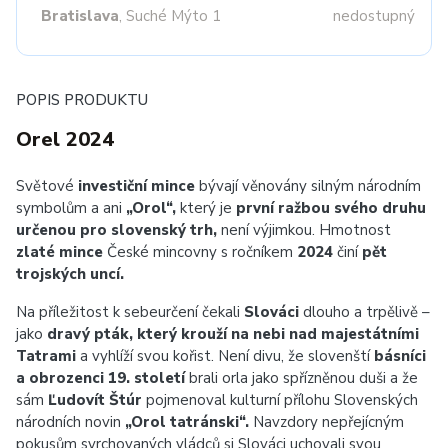
Bratislava
, Suché Mýto 1
nedostupný
POPIS PRODUKTU
Orel 2024
Světové
investiční mince
bývají věnovány silným národním
symbolům a ani
„Orol“,
který je
první ražbou svého druhu
určenou pro slovenský trh,
není výjimkou. Hmotnost
zlaté mince
České mincovny s ročníkem
2024
činí
pět
trojských uncí.
Na příležitost k sebeurčení čekali
Slováci
dlouho a trpělivě –
jako
dravý pták, který krouží na nebi nad majestátními
Tatrami
a vyhlíží svou kořist. Není divu, že slovenští
básníci
a obrozenci 19. století
brali orla jako spřízněnou duši a že
sám
Ľudovít Štúr
pojmenoval kulturní přílohu Slovenských
národních novin
„Orol tatránski“.
Navzdory nepřejícným
pokusům svrchovaných vládců si Slováci uchovali svou