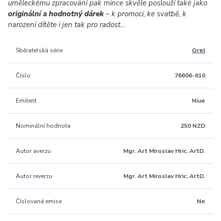
uměleckému zpracování pak mince skvěle poslouží také jako
originální a hodnotný dárek
– k promoci, ke svatbě, k
narození dítěte i jen tak pro radost…
Sběratelská série
Orel
Číslo
76606-610
Emitent
Niue
Nominální hodnota
250 NZD
Autor averzu
Mgr. Art Miroslav Hric, ArtD.
Autor reverzu
Mgr. Art Miroslav Hric, ArtD.
Číslovaná emise
Ne