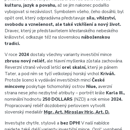
kulturu, jazyk a povahu,
až se jim nakonec podařilo
vybojovat si nezávislost. Symbolem všeho, čeho dosáhli, byl
opět orel, který odpradávna představuje
sílu, vítězství,
svobodu a vznešenost, ale také vzkříšení a nový život.
Dravec, který je představitelem křesťanského nebeského
království, odkazuje též na slovenskou
náboženskou
tradici.
V roce
2024
dostaly všechny varianty investiční mince
zbrusu nový reliéf,
ale hlavní myšlenka zůstala zachována.
Reverzní straně vévodí letící
orel skalní,
který je pánem
Tater, a pod ním se tyčí velkolepý horský vrchol
Kriváň.
Protože licenci k vydávání investičních mincí
České
mincovny
poskytuje tichomořský ostrov
Niue,
averzní
strana nese jeho nezbytné atributy – portrét krále
Karla III.
,
nominální hodnotu
250 DOLLARS
(NZD) a rok emise
2024.
Propracovaný reliéf dozdobený perlovcem vytvořil
slovenský medailér
Mgr. Art. Miroslav Hric, Art. D.
Investujte chytře, stylově a
bez DPH!
V naší nabídce
najdete také další varianty investiční mince „Orol“ vyrobené