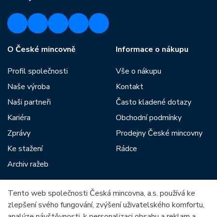
O České mincovně
Informace o nákupu
Profil společnosti
Vše o nákupu
Naše výroba
Kontakt
Naši partneři
Často kladené dotazy
Kariéra
Obchodní podmínky
Zprávy
Prodejny České mincovny
Ke stažení
Rádce
Archiv ražeb
Tento web společnosti Česká mincovna, a.s. používá ke
Mezi naše partnery patří:
zlepšení svého fungování, zvýšení uživatelského komfortu,
analýze návštěvnosti, k personalizaci obsahu a reklam a