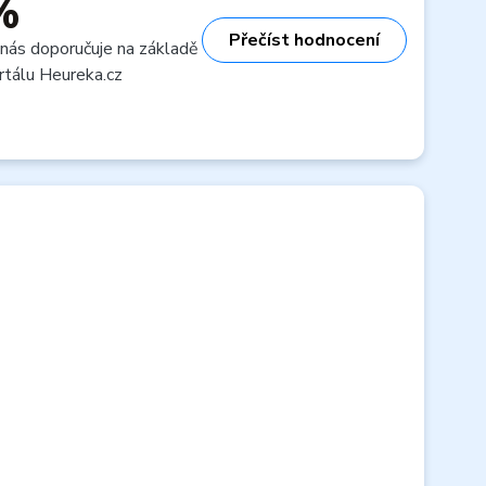
%
Přečíst hodnocení
 nás doporučuje na základě
rtálu Heureka.cz