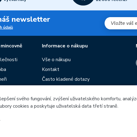
 náš newsletter
h údajů
 mincovně
Informace o nákupu
olečnosti
Vše o nákupu
oba
Kontakt
neři
Často kladené dotazy
Obchodní podmínky
lepšení svého fungování, zvýšení uživatelského komfortu, analýz
Prodejny České mincovny
ubory cookies a poskytuje uživatelská data třetí straně.
í
Rádce
žeb
.