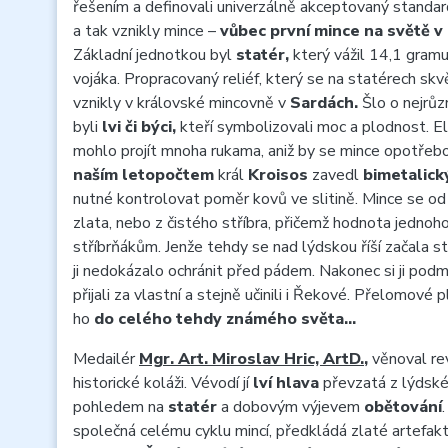
řešením a definovali univerzálně akceptovaný standar
a tak vznikly mince –
vůbec první mince na světě v
Základní jednotkou byl
statér,
který vážil 14,1 gram
vojáka. Propracovaný reliéf, který se na statérech skv
vznikly v královské mincovně v
Sardách.
Šlo o nejrůzn
byli
lvi či býci,
kteří symbolizovali moc a plodnost. E
mohlo projít mnoha rukama, aniž by se mince opotřebo
naším letopočtem
král
Kroisos
zavedl
bimetalick
nutné kontrolovat poměr kovů ve slitině. Mince se od 
zlata, nebo z čistého stříbra, přičemž hodnota jednoh
stříbrňákům. Jenže tehdy se nad lýdskou říší začala s
ji nedokázalo ochránit před pádem. Nakonec si ji podm
přijali za vlastní a stejně učinili i Řekové. Přelomové pla
ho
do celého tehdy známého světa…
Medailér
Mgr. Art. Miroslav Hric, ArtD.
,
věnoval re
historické koláži. Vévodí jí
lví hlava
převzatá z lýdsk
pohledem na
statér
a dobovým výjevem
obětování
společná celému cyklu mincí, předkládá zlaté artefakt