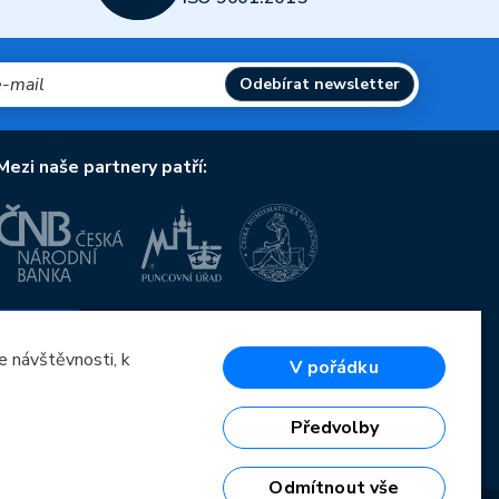
Odebírat newsletter
Mezi naše partnery patří:
Evropská unie
Evropský fond pro regionální rozvoj
OP Podnikání a inovace pro konkurenceschopnost
e návštěvnosti, k
V pořádku
Evropská unie
Evropský fond pro regionální rozvoj
Investice do vaší budoucnosti
Předvolby
Odmítnout vše