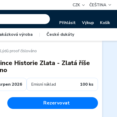
CZK
ČEŠTINA
Přihlásit
Výkup
Košík
akázková výroba
|
České dukáty
 Lýdů proof číslováno
nce Historie Zlata - Zlatá říše
áno
srpen 2026
Emisní náklad
100 ks
Rezervovat