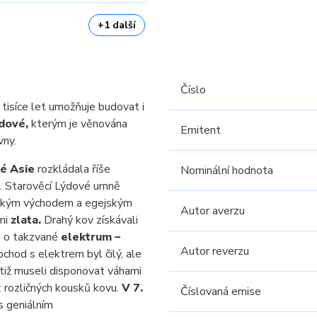
+1 další
Číslo
o tisíce let umožňuje budovat i
ýdové,
kterým je věnována
Emitent
vny.
é Asie
rozkládala říše
Nominální hodnota
. Starověcí Lýdové umně
lízkým východem a egejským
Autor averzu
mi
zlata.
Drahý kov získávali
lo o takzvané
elektrum –
Autor reverzu
chod s elektrem byl čilý, ale
tiž museli disponovat váhami
t rozličných kousků kovu.
V 7.
Číslovaná emise
s geniálním