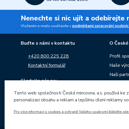
Nenechte si nic ujít a odebírejte
Vložením e-mailu souhlasíte s
podmínkami zpracování osobníc
Buďte s námi v kontaktu
O České
+420 800 225 228
Profil sp
Kontaktní formulář
Naše výr
Naši part
Sledujte nás na:
Kariéra
Tento web společnosti Česká mincovna, a.s. používá ke z
Zprávy
personalizaci obsahu a reklam a lepšímu cílení reklamy so
Ke stažen
Archiv ra
Pro více informací o cookies a ochraně Vašeho soukromí klikněte zde