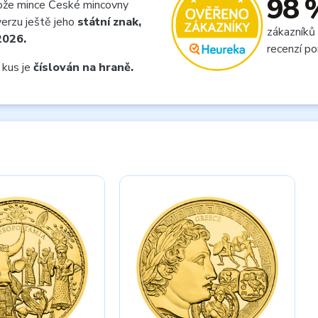
98 
že mince České mincovny
erzu ještě jeho
státní znak,
zákazníků
2026.
recenzí po
 kus je
číslován na hraně.