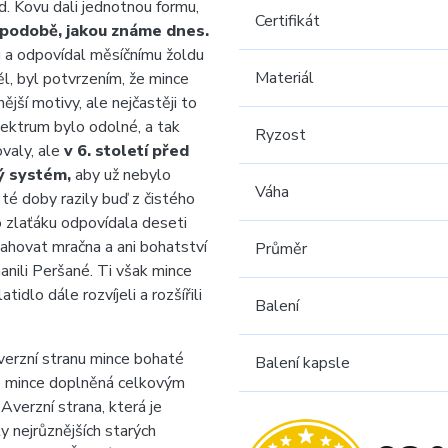
d. Kovu dali jednotnou formu,
Certifikát
 podobě, jakou známe dnes.
u a odpovídal měsíčnímu žoldu
Materiál
ěl, byl potvrzením, že mince
ější motivy, ale nejčastěji to
lektrum bylo odolné, a tak
Ryzost
valy, ale
v 6. století před
ý systém,
aby už nebylo
Váha
té doby razily buď z čistého
o zlaťáku odpovídala deseti
tahovat mračna a ani bohatství
Průměr
anili Peršané. Ti však mince
tidlo dále rozvíjeli a rozšířili
Balení
verzní stranu mince bohaté
Balení kapsle
é mince doplněná celkovým
. Averzní strana, která je
y nejrůznějších starých