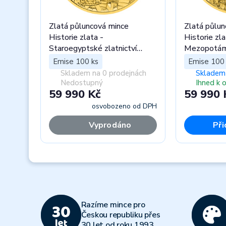
Zlatá půluncová mince
Zlatá půlun
Historie zlata -
Historie zla
Staroegyptské zlatnictví
Mezopotámš
proof
Emise 100 ks
Emise 100 
Skladem na 0 prodejnách
Skladem 
Nedostupný
Ihned k 
59 990 Kč
59 990 
osvobozeno od DPH
Vyprodáno
Při
Previous
Razíme mince pro
Českou republiku přes
30 let od roku 1993