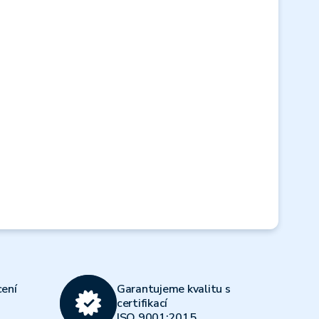
Next
ení
Garantujeme kvalitu s
certifikací
ISO 9001:2015