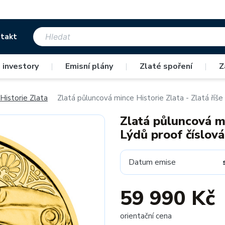
takt
 investory
|
Emisní plány
|
Zlaté spoření
|
Z
Historie Zlata
Zlatá půluncová mince Historie Zlata - Zlatá říše
Zlatá půluncová mi
Lýdů proof číslov
Datum emise
59 990 Kč
orientační cena