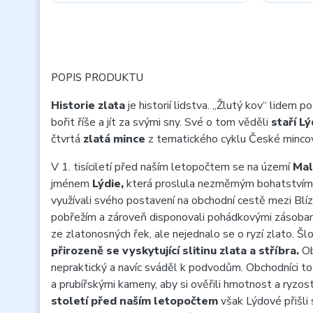
POPIS PRODUKTU
Historie zlata
je historií lidstva. „Žlutý kov“ lidem p
bořit říše a jít za svými sny. Své o tom věděli
staří L
čtvrtá
zlatá mince
z tematického cyklu České minco
V 1. tisíciletí před naším letopočtem se na území
Mal
jménem
Lýdie,
která proslula nezměrným bohatstvím
využívali svého postavení na obchodní cestě mezi B
pobřežím a zároveň disponovali pohádkovými zásoba
ze zlatonosných řek, ale nejednalo se o ryzí zlato. Š
přirozeně se vyskytující slitinu zlata a stříbra.
Ob
nepraktický a navíc sváděl k podvodům. Obchodníci to
a prubířskými kameny, aby si ověřili hmotnost a ryzos
století před naším letopočtem
však Lýdové přišli 