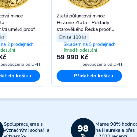
cová mince
Zlatá půluncová mince
ta -
Historie Zlata - Poklady
tí umělci proof
starověkého Řecka proof
číslováno
ks
Emise 100 ks
na 2 prodejnách
Skladem na 5 prodejnách
odeslání
Ihned k odeslání
Kč
59 990 Kč
osvobozeno od DPH
osvobozeno od DPH
dat do košíku
Přidat do košíku
Spolupracujeme s
Máme 98% hodnoc
význačnými sochaři a
na Heureka a přes
výtvarníky
12000 recenzí