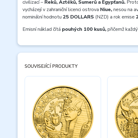
civilizací –
Řeků, Aztéků, Sumerů a Egypťanů.
Proto
vycházejí v zahraniční licenci ostrova
Niue,
nesou na av
nominální hodnotu
25 DOLLARS
(NZD) a rok emise
Emisní náklad čítá
pouhých 100 kusů,
přičemž každý
SOUVISEJÍCÍ PRODUKTY