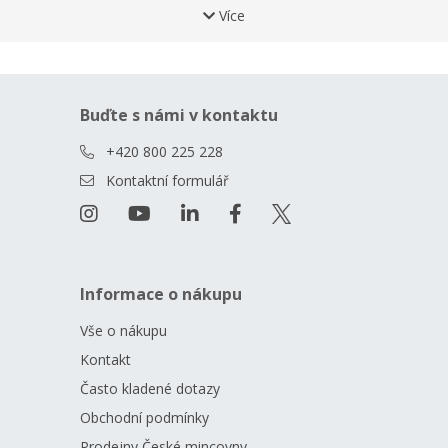
Více
Ryzost
999,9
Váha
31,1 g
Průměr
37 mm
Balení
vakuováno po 10ks
Buďte s námi v kontaktu
Balení kapsle
Ano
+420 800 225 228
Kontaktní formulář
Informace o nákupu
Vše o nákupu
Kontakt
Často kladené dotazy
Obchodní podmínky
Prodejny České mincovny