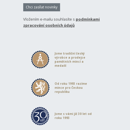
Chci zasílat novinky
Vložením e-mailu souhlasíte s
podmínkami
zpracování osobních údajů
Jsme tradiční český
výrobce a prodejce
pamětních mincí a
medailí
Od roku 1993 razíme
mince pro Českou
republiku
Jsme s vámi již 30 let od
roku 1993