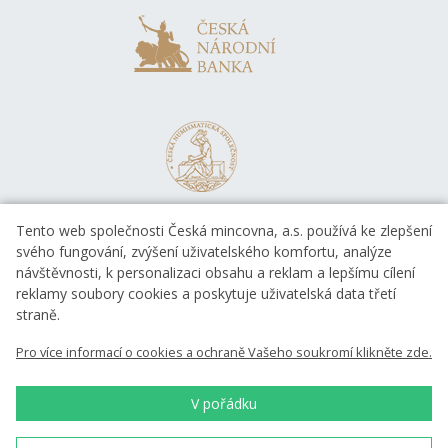
Tento web společnosti Česká mincovna, a.s. používá ke zlepšení
svého fungování, zvýšení uživatelského komfortu, analýze
návštěvnosti, k personalizaci obsahu a reklam a lepšímu cílení
reklamy soubory cookies a poskytuje uživatelská data třetí
straně.
EVROPSKÁ UNIE
Pro více informací o cookies a ochraně Vašeho soukromí klikněte zde.
Evropský fond pro regionální rozvoj
OP Podnikání a inovace pro konkurenceschopnost
EVROPSKÁ UNIE
V pořádku
Evropský fond pro regionální rozvoj
Investice do vaší budoucnosti