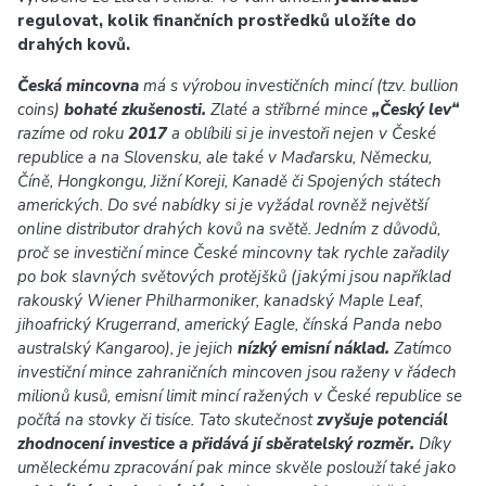
regulovat, kolik finančních prostředků uložíte do
drahých kovů.
Česká mincovna
má s výrobou investičních mincí (tzv. bullion
coins)
bohaté zkušenosti.
Zlaté a stříbrné mince
„Český lev“
razíme od roku
2017
a oblíbili si je investoři nejen v České
republice a na Slovensku, ale také v Maďarsku, Německu,
Číně, Hongkongu, Jižní Koreji, Kanadě či Spojených státech
amerických. Do své nabídky si je vyžádal rovněž největší
online distributor drahých kovů na světě. Jedním z důvodů,
proč se investiční mince České mincovny tak rychle zařadily
po bok slavných světových protějšků (jakými jsou například
rakouský Wiener Philharmoniker, kanadský Maple Leaf,
jihoafrický Krugerrand, americký Eagle, čínská Panda nebo
australský Kangaroo), je jejich
nízký emisní náklad.
Zatímco
investiční mince zahraničních mincoven jsou raženy v řádech
milionů kusů, emisní limit mincí ražených v České republice se
počítá na stovky či tisíce. Tato skutečnost
zvyšuje potenciál
zhodnocení investice a přidává jí sběratelský rozměr.
Díky
uměleckému zpracování pak mince skvěle poslouží také jako