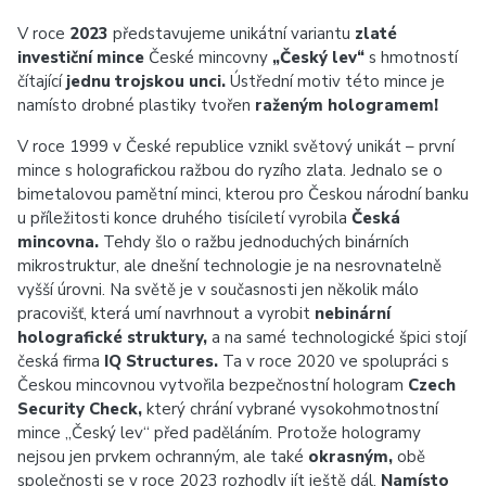
V roce
2023
představujeme unikátní variantu
zlaté
investiční mince
České mincovny
„Český lev“
s hmotností
čítající
jednu trojskou unci.
Ústřední motiv této mince je
namísto drobné plastiky tvořen
raženým hologramem!
V roce 1999 v České republice vznikl světový unikát – první
mince s holografickou ražbou do ryzího zlata. Jednalo se o
bimetalovou pamětní minci, kterou pro Českou národní banku
u příležitosti konce druhého tisíciletí vyrobila
Česká
mincovna.
Tehdy šlo o ražbu jednoduchých binárních
mikrostruktur, ale dnešní technologie je na nesrovnatelně
vyšší úrovni. Na světě je v současnosti jen několik málo
pracovišť, která umí navrhnout a vyrobit
nebinární
holografické struktury,
a na samé technologické špici stojí
česká firma
IQ Structures.
Ta v roce 2020 ve spolupráci s
Českou mincovnou vytvořila bezpečnostní hologram
Czech
Security Check,
který chrání vybrané vysokohmotnostní
mince „Český lev“ před paděláním. Protože hologramy
nejsou jen prvkem ochranným, ale také
okrasným,
obě
společnosti se v roce 2023 rozhodly jít ještě dál.
Namísto