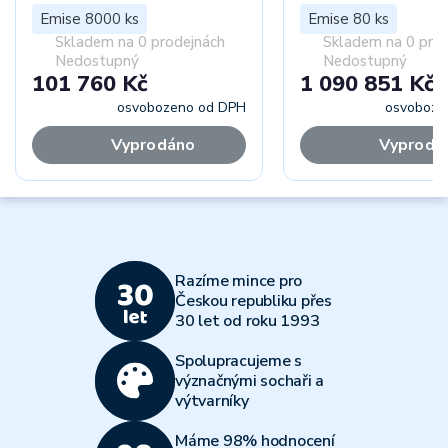
Emise 8000 ks
Emise 80 ks
Skladem na 0 prodejnách
Skladem na 0 pro
Nedostupný
Nedostupný
101 760 Kč
1 090 851 Kč
osvobozeno od DPH
osvoboze
Vyprodáno
Vyprodá
Razíme mince pro
Českou republiku přes
30 let od roku 1993
Spolupracujeme s
význačnými sochaři a
výtvarníky
Máme 98% hodnocení