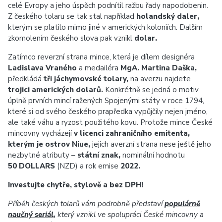
celé Evropy a jeho úspěch podnítil ražbu řady napodobenin.
Z českého tolaru se tak stal například
holandský daler,
kterým se platilo mimo jiné v amerických koloniích. Dalším
zkomolením českého slova pak vznikl
dolar.
Zatímco reverzní strana mince, která je dílem designéra
Ladislava Vraného
a medailéra
MgA. Martina Daška,
předkládá
tři jáchymovské tolary,
na averzu najdete
trojici amerických dolarů.
Konkrétně se jedná o motiv
úplně prvních mincí ražených Spojenými státy v roce 1794,
které si od svého českého prapředka vypůjčily nejen jméno,
ale také váhu a ryzost použitého kovu. Protože mince České
mincovny vycházejí
v licenci zahraničního emitenta,
kterým je ostrov Niue,
jejich averzní strana nese ještě jeho
nezbytné atributy –
státní znak
,
nominální hodnotu
50 DOLLARS
(NZD) a rok emise
2022.
Investujte chytře, stylově a bez DPH!
Příběh českých tolarů vám podrobně představí
populárně
naučný seriál
,
který vznikl ve spolupráci České mincovny a