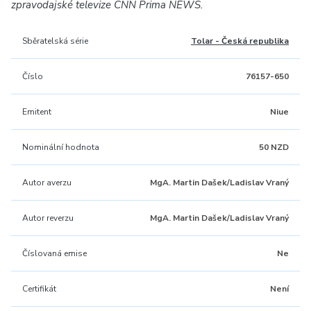
zpravodajské televize CNN Prima NEWS.
Sběratelská série
Tolar - Česká republika
Číslo
76157-650
Emitent
Niue
Nominální hodnota
50 NZD
Autor averzu
MgA. Martin Dašek/Ladislav Vraný
Autor reverzu
MgA. Martin Dašek/Ladislav Vraný
Číslovaná emise
Ne
Certifikát
Není