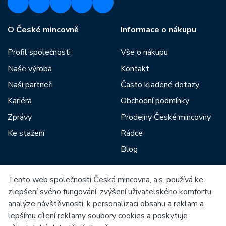
O České mincovně
Informace o nákupu
Profil společnosti
Vše o nákupu
Naše výroba
Kontakt
Naši partneři
Často kladené dotazy
Kariéra
Obchodní podmínky
Zprávy
Prodejny České mincovny
Ke stažení
Rádce
Blog
Tento web společnosti Česká mincovna, a.s. používá ke
Mezi naše partnery patří:
zlepšení svého fungování, zvýšení uživatelského komfortu,
analýze návštěvnosti, k personalizaci obsahu a reklam a
lepšímu cílení reklamy soubory cookies a poskytuje