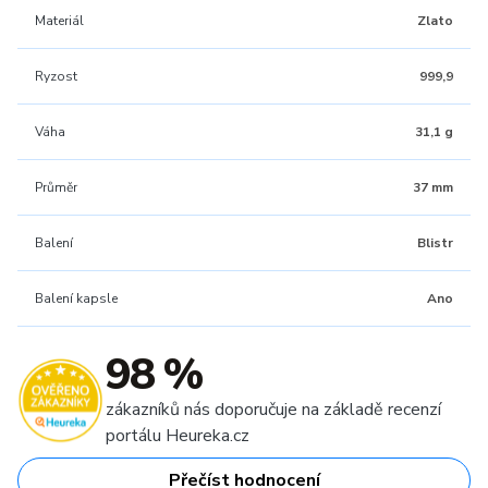
Materiál
Zlato
Ryzost
999,9
Váha
31,1 g
Průměr
37 mm
Balení
Blistr
Balení kapsle
Ano
98 %
zákazníků nás doporučuje na základě recenzí
portálu Heureka.cz
Přečíst hodnocení