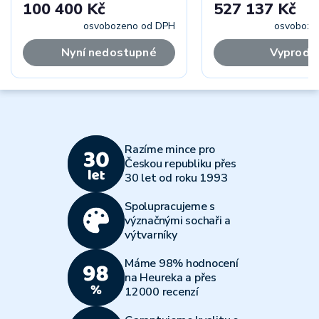
100 400 Kč
527 137 Kč
osvobozeno od DPH
osvoboze
Nyní nedostupné
Vyprodá
Razíme mince pro
Českou republiku přes
30 let od roku 1993
Spolupracujeme s
význačnými sochaři a
výtvarníky
Máme 98% hodnocení
na Heureka a přes
12000 recenzí