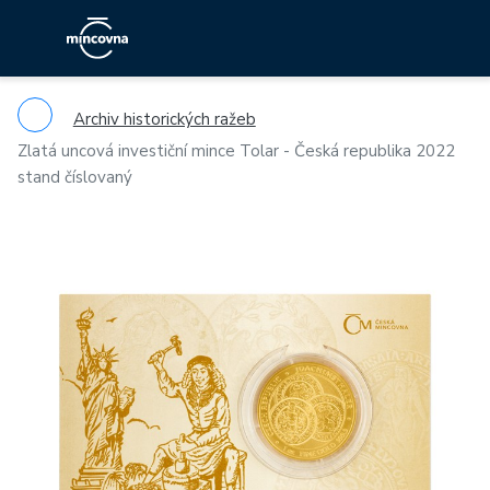
Archiv historických ražeb
Zlatá uncová investiční mince Tolar - Česká republika 2022
stand číslovaný
Previous
Ne