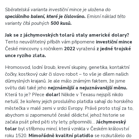
Sběratelská varianta investiční mince je uložena do
speciálního balení, které je číslováno.
Emisní náklad této
varianty čítá pouhých
500 kusů.
Jak se z jáchymovských tolarů staly americké dolary?
Tento neuvěřitelný příběh vám připomene
investiční mince
České mincovny s ročníkem
2022
vyražená
z jedné trojské
unce ryzího zlata.
Hromosvod, lodní šroub, krevní skupiny, genetika, kontaktní
čočky, kostkový cukr či slovo robot – to vše je dílem našich
důmyslných krajanů. Je ale málo známým faktem, že jsme
světu dali také jeho
nejznámější a nejuznávanější měnu.
Která to je? Přece
dolar!
Někde v Texasu nejspíš nikdo
netuší, že kořeny jejich proslulého platidla sahají do horského
městečka v malé zemi v srdci Evropy. Právě proto stojí za to,
abychom si zapomenuté české dědictví, jehož historie se
začala psát před pěti sty lety, připomněli…
Jáchymovský
tolar
byl stříbrnou mincí, která vznikla v Českém království
roku 1520.
Mimořádně kvalitní platidlo
se rozkutálelo do