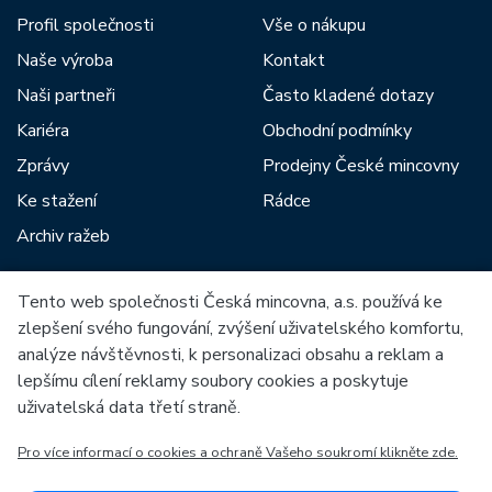
Profil společnosti
Vše o nákupu
Naše výroba
Kontakt
Naši partneři
Často kladené dotazy
Kariéra
Obchodní podmínky
Zprávy
Prodejny České mincovny
Ke stažení
Rádce
Archiv ražeb
Tento web společnosti Česká mincovna, a.s. používá ke
Mezi naše partnery patří:
zlepšení svého fungování, zvýšení uživatelského komfortu,
analýze návštěvnosti, k personalizaci obsahu a reklam a
lepšímu cílení reklamy soubory cookies a poskytuje
uživatelská data třetí straně.
Pro více informací o cookies a ochraně Vašeho soukromí klikněte zde.
Evropská unie
Evropský fond pro regionální rozvoj
OP Podnikání a inovace pro konkurenceschopnost