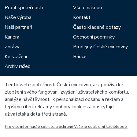
Profil společnosti
Vše o nákupu
Naše výroba
Kontakt
Naši partneři
Často kladené dotazy
Kariéra
Obchodní podmínky
Zprávy
Prodejny České mincovny
Ke stažení
Rádce
Archiv ražeb
Tento web společnosti Česká mincovna, a.s. používá ke
Mezi naše partnery patří:
zlepšení svého fungování, zvýšení uživatelského komfortu,
analýze návštěvnosti, k personalizaci obsahu a reklam a
lepšímu cílení reklamy soubory cookies a poskytuje
uživatelská data třetí straně.
Pro více informací o cookies a ochraně Vašeho soukromí klikněte zde.
Evropská unie
Evropský fond pro regionální rozvoj
OP Podnikání a inovace pro konkurenceschopnost