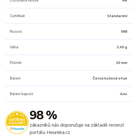
Číslovaná emise
Ne
Certifikát
Standardní
Ryzost
986
Váha
3,49 g
Průměr
20 mm
Balení
Černá kožená etue
Balení kapsle
Ano
98 %
zákazníků nás doporučuje na základě recenzí
portálu Heureka.cz