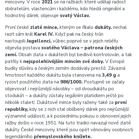
mincovny. V roce
2021
se na ražbách, které udělají radost
sběratelům, vlastencům i každému, kdo hledá originální a
hodnotný dárek, objevuje
svatý Václav.
První české
zlaté mince,
kterým se říkalo
dukáty,
nechal
razit sám král
Karel IV.
Když pak na český trůn
nastoupili
Jagellonci,
vůbec poprvé se v jejich reliéfu
objevila postava
svatého Václava – patrona českých
zemí.
Obsah zlata v dukátech byl bedlivě kontrolován, a tak
patřily k
nejspolehlivějším mincím své doby.
V Evropě
budily důvěru a českým zemím dodávaly prestiž. Závazná
hmotnost každého dukátu byla stanovena na
3,49 g
a
ryzost použitého zlata na
986/1000.
Postupně se začaly
objevovat i nejrůznější násobky – od dvoudukátu po
stodukát – a dukáty zůstaly legálním platidlem ještě po
několik staletí. Dukátové mince byly raženy také za
první
republiky,
kdy se z nich stal oblíbený dárek pro nejrůznější
významné události, a k poslednímu pokusu o obnovení jejich
ražby došlo v roce 1951. Na tuto tradici navazují nové zlaté
dukáty České mincovny, které jsou opět věnovány osobnosti
legendárního
přemyslovského knížete.