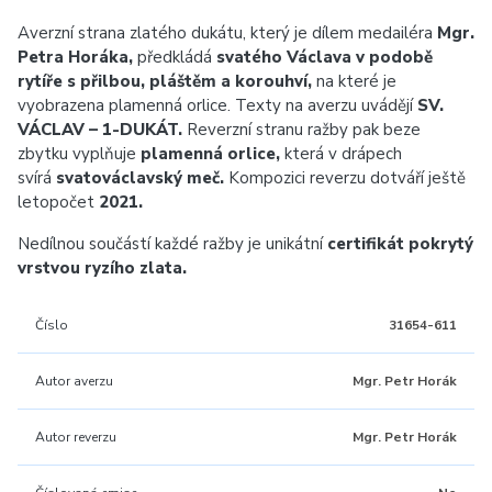
Averzní strana zlatého dukátu, který je dílem medailéra
Mgr.
Petra Horáka,
předkládá
svatého Václava v podobě
rytíře s přilbou, pláštěm a korouhví,
na které je
vyobrazena plamenná orlice. Texty na averzu uvádějí
SV.
VÁCLAV – 1-DUKÁT.
Reverzní stranu ražby pak beze
zbytku vyplňuje
plamenná orlice,
která v drápech
svírá
svatováclavský meč.
Kompozici reverzu dotváří ještě
letopočet
2021.
Nedílnou součástí každé ražby je unikátní
certifikát pokrytý
vrstvou ryzího zlata.
Číslo
31654-611
Autor averzu
Mgr. Petr Horák
Autor reverzu
Mgr. Petr Horák