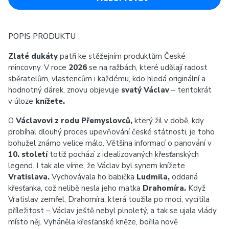
POPIS PRODUKTU
Zlaté dukáty
patří ke stěžejním produktům České
mincovny. V roce
2026
se na ražbách, které udělají radost
sběratelům, vlastencům i každému, kdo hledá originální a
hodnotný dárek, znovu objevuje
svatý Václav
– tentokrát
v úloze
knížete.
O
Václavovi z rodu Přemyslovců,
který žil v době, kdy
probíhal dlouhý proces upevňování české státnosti, je toho
bohužel známo velice málo. Většina informací o panování v
10. století
totiž pochází z idealizovaných křesťanských
legend. I tak ale víme, že Václav byl synem knížete
Vratislava.
Vychovávala ho babička
Ludmila,
oddaná
křesťanka, což nelibě nesla jeho matka
Drahomíra.
Když
Vratislav zemřel, Drahomíra, která toužila po moci, vycítila
příležitost – Václav ještě nebyl plnoletý, a tak se ujala vlády
místo něj. Vyháněla křesťanské kněze, bořila nově