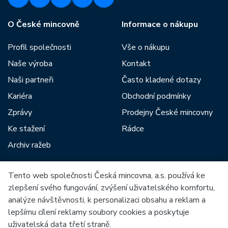
O České mincovně
Informace o nákupu
Profil společnosti
Vše o nákupu
Naše výroba
Kontakt
Naši partneři
Často kladené dotazy
Kariéra
Obchodní podmínky
Zprávy
Prodejny České mincovny
Ke stažení
Rádce
Archiv ražeb
Tento web společnosti Česká mincovna, a.s. používá ke
Mezi naše partnery patří:
zlepšení svého fungování, zvýšení uživatelského komfortu,
analýze návštěvnosti, k personalizaci obsahu a reklam a
lepšímu cílení reklamy soubory cookies a poskytuje
uživatelská data třetí straně.