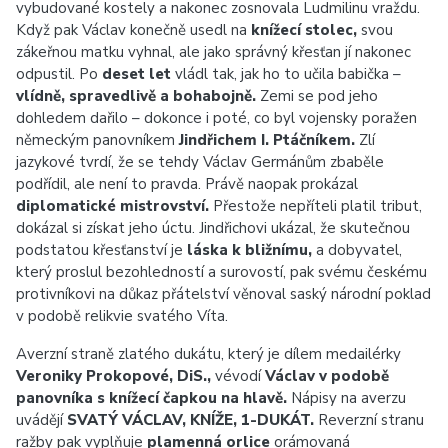
vybudované kostely a nakonec zosnovala Ludmilinu vraždu.
Když pak Václav konečně usedl na
knížecí stolec,
svou
zákeřnou matku vyhnal, ale jako správný křesťan jí nakonec
odpustil. Po
deset let
vládl tak, jak ho to učila babička –
vlídně, spravedlivě a bohabojně.
Zemi se pod jeho
dohledem dařilo – dokonce i poté, co byl vojensky poražen
německým panovníkem
Jindřichem I. Ptáčníkem.
Zlí
jazykové tvrdí, že se tehdy Václav Germánům zbaběle
podřídil, ale není to pravda. Právě naopak prokázal
diplomatické mistrovství.
Přestože nepříteli platil tribut,
dokázal si získat jeho úctu. Jindřichovi ukázal, že skutečnou
podstatou křesťanství je
láska k bližnímu,
a dobyvatel,
který proslul bezohledností a surovostí, pak svému českému
protivníkovi na důkaz přátelství věnoval
saský národní poklad
v podobě relikvie svatého Víta.
Averzní straně zlatého dukátu, který je dílem medailérky
Veroniky Prokopové, DiS.,
vévodí
Václav v podobě
panovníka s knížecí čapkou na hlavě.
Nápisy na averzu
uvádějí
SVATÝ VÁCLAV, KNÍŽE, 1-‍DUKÁT.
Reverzní stranu
ražby pak vyplňuje
plamenná orlice
orámovaná