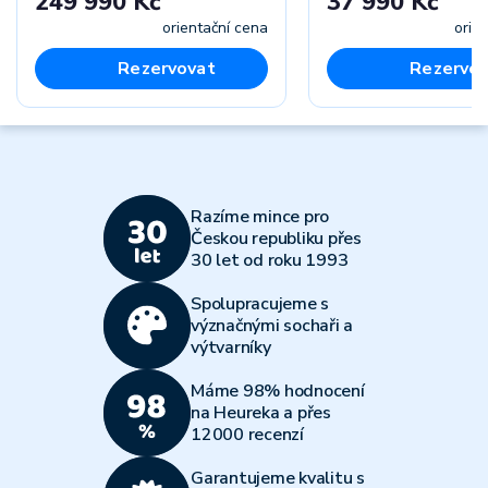
249 990 Kč
37 990 Kč
orientační cena
orie
Rezervovat
Rezervov
Razíme mince pro
Českou republiku přes
30 let od roku 1993
Spolupracujeme s
význačnými sochaři a
výtvarníky
Máme 98% hodnocení
na Heureka a přes
12000 recenzí
Garantujeme kvalitu s