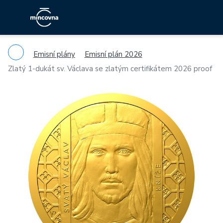
Emisní plány
Emisní plán 2026
Zlatý 1-dukát sv. Václava se zlatým certifikátem 2026 proof
Previous
Ne