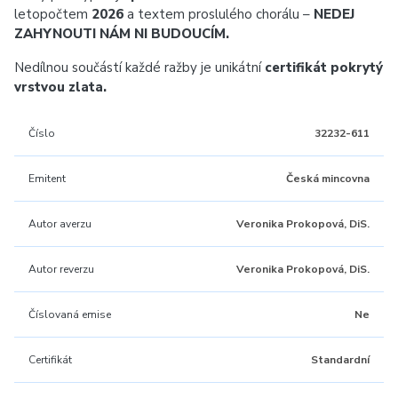
letopočtem
2026
a textem proslulého chorálu –
NEDEJ
ZAHYNOUTI NÁM NI BUDOUCÍM.
Nedílnou součástí každé ražby je unikátní
certifikát pokrytý
vrstvou zlata.
Číslo
32232-611
Emitent
Česká mincovna
Autor averzu
Veronika Prokopová, DiS.
Autor reverzu
Veronika Prokopová, DiS.
Číslovaná emise
Ne
Certifikát
Standardní