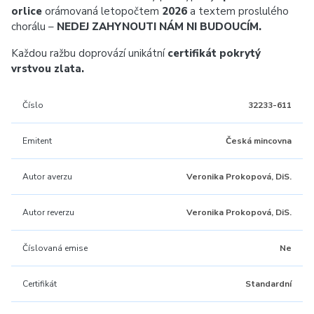
orlice
orámovaná letopočtem
2026
a textem proslulého
chorálu –
NEDEJ ZAHYNOUTI NÁM NI BUDOUCÍM.
Každou ražbu doprovází unikátní
certifikát pokrytý
vrstvou zlata.
Číslo
32233-611
Emitent
Česká mincovna
Autor averzu
Veronika Prokopová, DiS.
Autor reverzu
Veronika Prokopová, DiS.
Číslovaná emise
Ne
Certifikát
Standardní