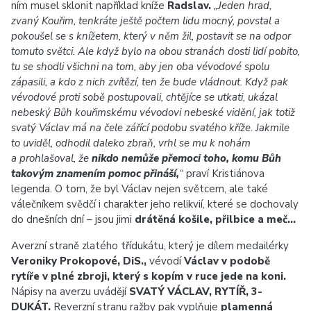
ním musel sklonit například kníže
Radslav.
„Jeden hrad,
zvaný Kouřim, tenkráte ještě počtem lidu mocný, povstal a
pokoušel se s knížetem, který v něm žil, postavit se na odpor
tomuto světci. Ale když bylo na obou stranách dosti lidí pobito,
tu se shodli všichni na tom, aby jen oba vévodové spolu
zápasili, a kdo z nich zvítězí, ten že bude vládnout. Když pak
vévodové proti sobě postupovali, chtějíce se utkati, ukázal
nebeský Bůh kouřimskému vévodovi nebeské vidění, jak totiž
svatý Václav má na čele zářící podobu svatého kříže. Jakmile
to uviděl, odhodil daleko zbraň, vrhl se mu k nohám
a prohlašoval, že
nikdo nemůže přemoci toho, komu Bůh
takovým znamením pomoc přináší,
“
praví Kristiánova
legenda. O tom, že byl Václav nejen světcem, ale také
válečníkem svědčí i charakter jeho relikvií, které se dochovaly
do dnešních dní – jsou jimi
drátěná košile, přilbice a meč…
Averzní straně zlatého třídukátu, který je dílem medailérky
Veroniky Prokopové, DiS.,
vévodí
Václav v podobě
rytíře v plné zbroji, který s kopím v ruce jede na koni.
Nápisy na averzu uvádějí
SVATÝ VÁCLAV, RYTÍŘ, 3-
DUKÁT.
Reverzní stranu ražby pak vyplňuje
plamenná