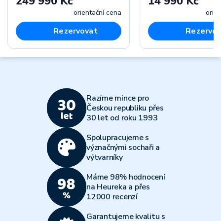
249 990 Kč
14 990 Kč
orientační cena
orie
Rezervovat
Rezervov
Razíme mince pro
Českou republiku přes
30 let od roku 1993
Spolupracujeme s
význačnými sochaři a
výtvarníky
Máme 98% hodnocení
na Heureka a přes
12000 recenzí
Garantujeme kvalitu s