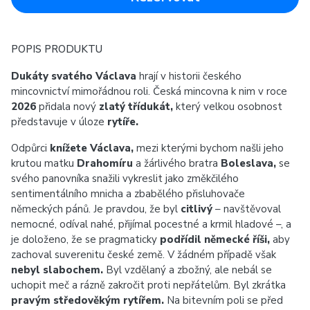
POPIS PRODUKTU
Dukáty svatého Václava
hrají v historii českého
mincovnictví mimořádnou roli. Česká mincovna k nim v roce
2026
přidala nový
zlatý třídukát,
který velkou osobnost
představuje v úloze
rytíře.
Odpůrci
knížete Václava,
mezi kterými bychom našli jeho
krutou matku
Drahomíru
a žárlivého bratra
Boleslava,
se
svého panovníka snažili vykreslit jako změkčilého
sentimentálního mnicha a zbabělého přisluhovače
německých pánů. Je pravdou, že byl
citlivý
– navštěvoval
nemocné, odíval nahé, přijímal pocestné a krmil hladové –, a
je doloženo, že se pragmaticky
podřídil německé říši,
aby
zachoval suverenitu české země. V žádném případě však
nebyl slabochem.
Byl vzdělaný a zbožný, ale nebál se
uchopit meč a rázně zakročit proti nepřátelům. Byl zkrátka
pravým středověkým rytířem.
Na bitevním poli se před