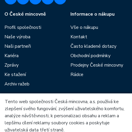
O České mincovně
Informace o nákupu
Profil společnosti
Vše o nákupu
Naše výroba
Kontakt
Naši partneři
Často kladené dotazy
Kariéra
Obchodní podmínky
Zprávy
Prodejny České mincovny
Ke stažení
Rádce
Archiv ražeb
Tento web společnosti Česká mincovna, a.s. používá ke
Mezi naše partnery patří:
zlepšení svého fungování, zvýšení uživatelského komfortu,
analýze návštěvnosti, k personalizaci obsahu a reklam a
lepšímu cílení reklamy soubory cookies a poskytuje
uživatelská data třetí straně.