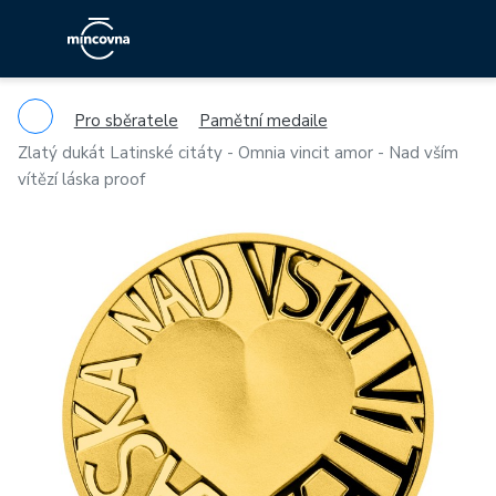
Pro sběratele
Pamětní medaile
Zlatý dukát Latinské citáty - Omnia vincit amor - Nad vším
vítězí láska proof
Previous
Ne