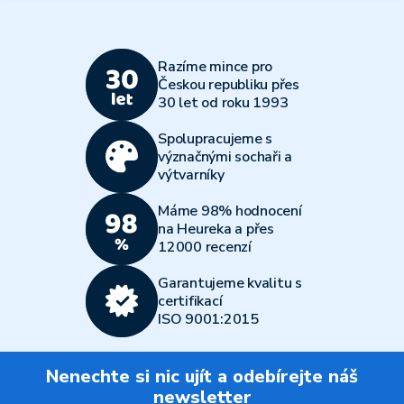
Razíme mince pro
Českou republiku přes
30 let od roku 1993
Spolupracujeme s
význačnými sochaři a
výtvarníky
Máme 98% hodnocení
na Heureka a přes
12000 recenzí
Garantujeme kvalitu s
certifikací
ISO 9001:2015
Nenechte si nic ujít a odebírejte náš
newsletter