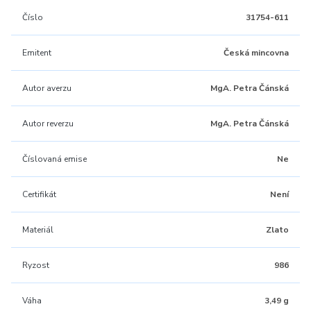
Číslo
31754-611
Emitent
Česká mincovna
Autor averzu
MgA. Petra Čánská
Autor reverzu
MgA. Petra Čánská
Číslovaná emise
Ne
Certifikát
Není
Materiál
Zlato
Ryzost
986
Váha
3,49 g