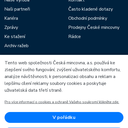
Naše výroba
Kontakt
Naši partneři
Často kladené dotazy
Kariéra
Obchodní podmínky
Zprávy
Prodejny České mincovny
Ke stažení
Rádce
Archiv ražeb
Tento web společnosti Česká mincovna, a.s. používá ke
Mezi naše partnery patří:
zlepšení svého fungování, zvýšení uživatelského komfortu,
analýze návštěvnosti, k personalizaci obsahu a reklam a
lepšímu cílení reklamy soubory cookies a poskytuje
uživatelská data třetí straně.
Pro více informací o cookies a ochraně Vašeho soukromí klikněte zde.
Evropská unie
Evropský fond pro regionální rozvoj
OP Podnikání a inovace pro konkurenceschopnost
Evropská unie
V pořádku
Evropský fond pro regionální rozvoj
Investice do vaší budoucnosti