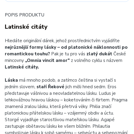
POPIS PRODUKTU
Latinské citáty
Hledáte originální dárek, jehož prostřednictvím vyjádříte
nejrůznější formy lásky – od platonické náklonnosti po
romantickou touhu
?
Pak je tu pro vás
zlatý dukát
České
mincovny
„Omnia vincit amor“
z volného cyklu s názvem
Latinské citáty.
Láska
má mnoho podob, a zatímco čeština si vystačí s
jedním slovem,
staří Řekové
jich měli hned sedm. Eros
představuje vášnivou a neovladatelnou lásku. Ludus je
lehkovážnou hravou láskou – koketováním či flirtem. Pragma
znamená zralou lásku, která přetrvá věky. Philia značí
platonickou přátelskou lásku – vzájemný obdiv a úctu.
Storgé vyjadřuje starostlivou mateřskou lásku. Agapé
zastupuje obětavou lásku ke všem bližním. Philautia
symbolizuje lásku k sobě samému – sebeúctu a sebepoznání.