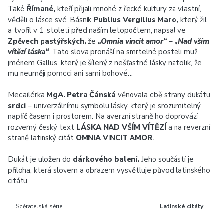
Také
Římané,
kteří přijali mnohé z řecké kultury za vlastní,
věděli o lásce své. Básník
Publius Vergilius Maro,
který žil
a tvořil v 1. století před naším letopočtem, napsal ve
Zpěvech pastýřských,
že
„Omnia vincit amor“ – „Nad vším
vítězí láska“
. Tato slova pronáší na smrtelné posteli muž
jménem Gallus, který je šílený z nešťastné lásky natolik, že
mu neumějí pomoci ani sami bohové…
Medailérka
MgA. Petra Čánská
věnovala obě strany dukátu
srdci
– univerzálnímu symbolu lásky, který je srozumitelný
napříč časem i prostorem. Na averzní straně ho doprovází
rozverný český text
LÁSKA NAD VŠÍM VÍTĚZÍ
a na reverzní
straně latinský citát
OMNIA VINCIT AMOR.
Dukát je uložen do
dárkového balení.
Jeho součástí je
příloha, která slovem a obrazem vysvětluje původ latinského
citátu.
Sběratelská série
Latinské citáty