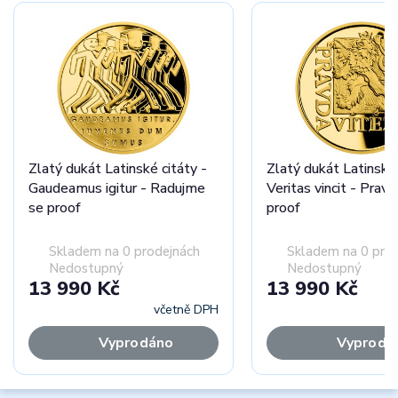
Zlatý dukát Latinské citáty -
Zlatý dukát Latinské 
Gaudeamus igitur - Radujme
Veritas vincit - Pravd
se proof
proof
Skladem na 0 prodejnách
Skladem na 0 pro
Nedostupný
Nedostupný
13 990 Kč
13 990 Kč
včetně DPH
Vyprodáno
Vyprodá