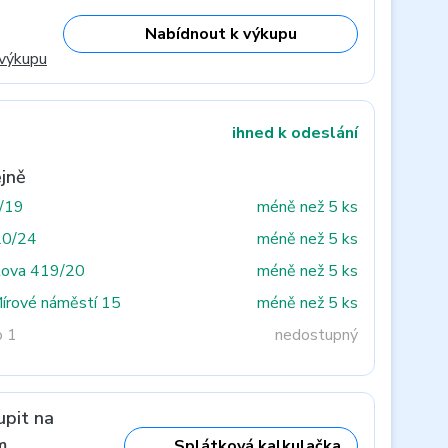
Nabídnout k výkupu
 výkupu
ihned k odeslání
jně
3/19
méně než 5 ks
20/24
méně než 5 ks
tova 419/20
méně než 5 ks
Mírové náměstí 15
méně než 5 ks
o 1
nedostupný
upit na
m
Splátková kalkulačka