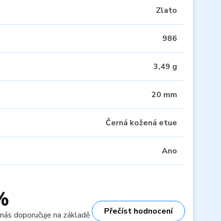
Zlato
986
3,49 g
20 mm
Černá kožená etue
Ano
%
Přečíst hodnocení
 nás doporučuje na základě