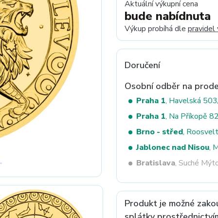
Aktuální výkupní cena
bude nabídnuta
Výkup probíhá dle
pravidel
Next
Doručení
Osobní odběr na prode
Praha 1
, Havelská 50
Praha 1
, Na Příkopě 8
Brno - střed
, Roosvel
Jablonec nad Nisou
, 
Bratislava
, Suché Mýt
Produkt je možné zako
splátky prostřednictví