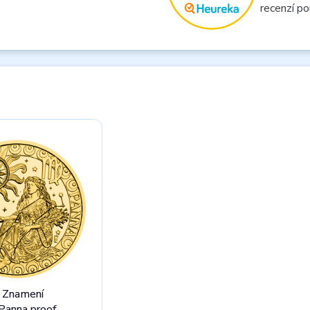
recenzí po
t Znamení
Panna proof