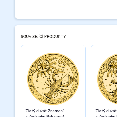
SOUVISEJÍCÍ PRODUKTY
Zlatý dukát Znamení
Zlatý duká
zvěrokruhu Rak proof
zvěrokruhu 