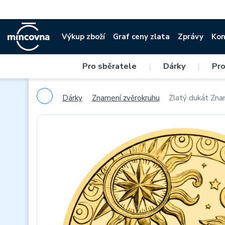
Výkup zboží
Graf ceny zlata
Zprávy
Kon
Pro sběratele
|
Dárky
|
Pro
Dárky
Znamení zvěrokruhu
Zlatý dukát Zna