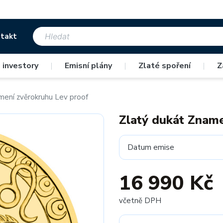
takt
 investory
|
Emisní plány
|
Zlaté spoření
|
Z
mení zvěrokruhu Lev proof
Zlatý dukát Zname
Datum emise
16 990 Kč
včetně DPH