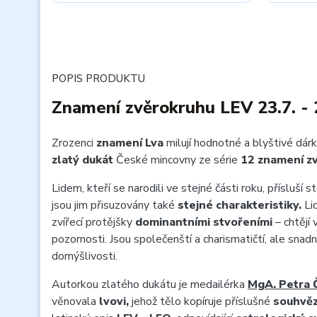
POPIS PRODUKTU
Znamení zvěrokruhu LEV 23.7. - 
Zrozenci
znamení Lva
milují hodnotné a blyštivé dárk
zlatý dukát
České mincovny ze série
12 znamení z
Lidem, kteří se narodili ve stejné části roku, přísluší
jsou jim přisuzovány také
stejné charakteristiky.
Li
zvířecí protějšky
dominantními stvořeními
– chtějí 
pozornosti. Jsou společenští a charismatičtí, ale sn
domýšlivosti.
Autorkou zlatého dukátu je medailérka
MgA. Petra 
věnovala
lvovi,
jehož tělo kopíruje příslušné
souhvěz