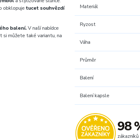
symbol
a stylizované slunce.
Materiál
ho obklopuje
tucet souhvězdí
Ryzost
ého balení.
V naší nabídce
t si můžete také variantu, na
Váha
Průměr
Balení
Balení kapsle
98 
zákazníků