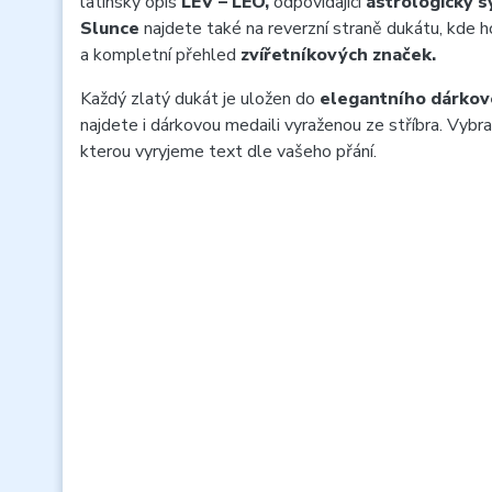
latinský opis
LEV – LEO,
odpovídající
astrologický 
Slunce
najdete také na reverzní straně dukátu, kde 
a kompletní přehled
zvířetníkových značek.
Každý zlatý dukát je uložen do
elegantního dárkov
najdete i dárkovou medaili vyraženou ze stříbra. Vybra
kterou vyryjeme text dle vašeho přání.