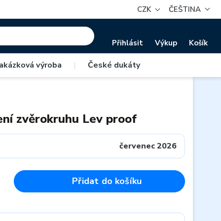
CZK
ČEŠTINA
Přihlásit
Výkup
Košík
akázková výroba
|
České dukáty
ní zvěrokruhu Lev proof
červenec 2026
Přidat do košíku