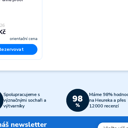
026
Kč
orientační cena
Rezervovat
Spolupracujeme s
Máme 98% hodnoc
význačnými sochaři a
na Heureka a přes
výtvarníky
12000 recenzí
 náš newsletter