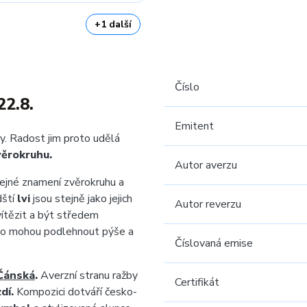
+1 další
Číslo
22.8.
Emitent
y. Radost jim proto udělá
věrokruhu.
Autor averzu
 stejné znamení zvěrokruhu a
dští
lvi
jsou stejně jako jejich
Autor reverzu
vítězit a být středem
adno mohou podlehnout pýše a
Číslovaná emise
Čánská
.
Averzní stranu ražby
Certifikát
dí.
Kompozici dotváří česko-