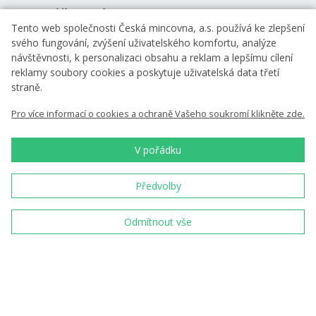
Více o nás
Tento web společnosti Česká mincovna, a.s. používá ke zlepšení
Profil společnosti
svého fungování, zvýšení uživatelského komfortu, analýze
návštěvnosti, k personalizaci obsahu a reklam a lepšímu cílení
Naše výroba
reklamy soubory cookies a poskytuje uživatelská data třetí
Naši partneři
straně.
Kariéra
Pro více informací o cookies a ochraně Vašeho soukromí klikněte zde.
Zprávy
Ke stažení
V pořádku
Předvolby
Nenechte si nic ujít
Odmítnout vše
Chci zasílat novinky
Vložením e-mailu souhlasíte s
podmínkami
zpracování osobních údajů