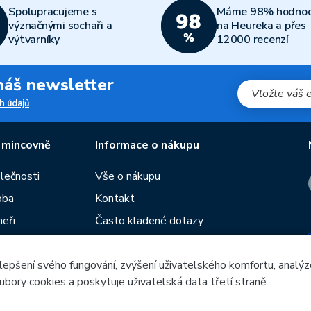
Spolupracujeme s
Máme 98% hodnoc
význačnými sochaři a
na Heureka a přes
výtvarníky
12000 recenzí
 náš newsletter
h údajů
 mincovně
Informace o nákupu
olečnosti
Vše o nákupu
oba
Kontakt
neři
Často kladené dotazy
Obchodní podmínky
lepšení svého fungování, zvýšení uživatelského komfortu, analýz
Prodejny České mincovny
ubory cookies a poskytuje uživatelská data třetí straně.
í
Rádce
Blog
.