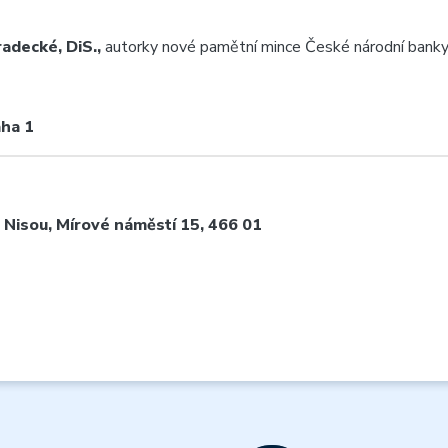
radecké, DiS.,
autorky nové pamětní mince České národní bank
aha 1
 Nisou
, Mírové náměstí 15, 466 01