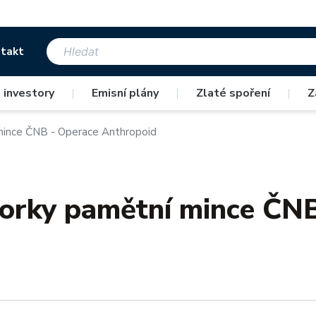
takt
 investory
|
Emisní plány
|
Zlaté spoření
|
Z
mince ČNB - Operace Anthropoid
orky pamětní mince ČNB