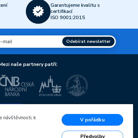
ení
Garantujeme kvalitu s
certifikací
ISO 9001:2015
Odebírat newsletter
Mezi naše partnery patří:
Evropská unie
Evropský fond pro regionální rozvoj
OP Podnikání a inovace pro konkurenceschopnost
e návštěvnosti, k
V pořádku
Evropská unie
Evropský fond pro regionální rozvoj
Investice do vaší budoucnosti
Předvolby