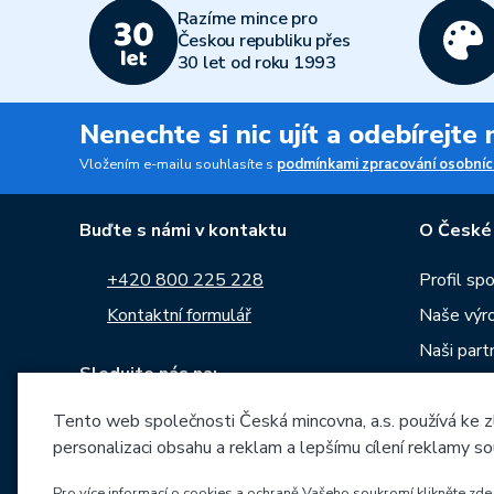
Razíme mince pro
Českou republiku přes
30 let od roku 1993
Nenechte si nic ujít a odebírejte
Vložením e-mailu souhlasíte s
podmínkami zpracování osobníc
Buďte s námi v kontaktu
O České
+420 800 225 228
Profil sp
Kontaktní formulář
Naše výr
Naši part
Sledujte nás na:
Kariéra
Tento web společnosti Česká mincovna, a.s. používá ke z
Zprávy
personalizaci obsahu a reklam a lepšímu cílení reklamy so
Ke stažen
Pro více informací o cookies a ochraně Vašeho soukromí klikněte zde