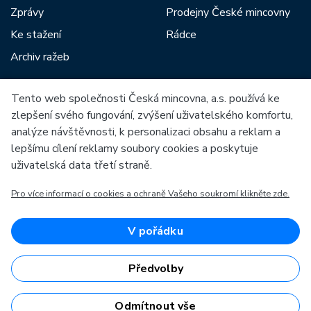
Zprávy
Prodejny České mincovny
Ke stažení
Rádce
Archiv ražeb
Tento web společnosti Česká mincovna, a.s. používá ke
Mezi naše partnery patří:
zlepšení svého fungování, zvýšení uživatelského komfortu,
analýze návštěvnosti, k personalizaci obsahu a reklam a
lepšímu cílení reklamy soubory cookies a poskytuje
uživatelská data třetí straně.
Pro více informací o cookies a ochraně Vašeho soukromí klikněte zde.
Evropská unie
Evropský fond pro regionální rozvoj
OP Podnikání a inovace pro konkurenceschopnost
Evropská unie
V pořádku
Evropský fond pro regionální rozvoj
Investice do vaší budoucnosti
Předvolby
Odmítnout vše
Česká mincovna, a.s. © 1993 - 2026