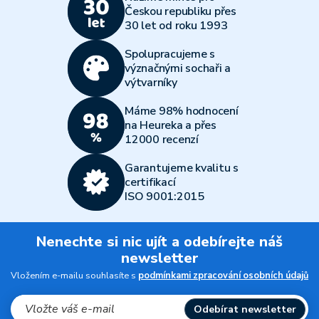
Českou republiku přes
30 let od roku 1993
Spolupracujeme s
význačnými sochaři a
výtvarníky
Máme 98% hodnocení
na Heureka a přes
12000 recenzí
Garantujeme kvalitu s
certifikací
ISO 9001:2015
Nenechte si nic ujít a odebírejte náš
newsletter
Vložením e-mailu souhlasíte s
podmínkami zpracování osobních údajů
Odebírat newsletter