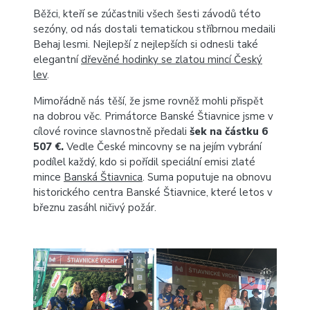
Běžci, kteří se zúčastnili všech šesti závodů této
sezóny, od nás dostali tematickou stříbrnou medaili
Behaj lesmi. Nejlepší z nejlepších si odnesli také
elegantní
dřevěné hodinky se zlatou mincí Český
lev
.
Mimořádně nás těší, že jsme rovněž mohli přispět
na dobrou věc. Primátorce Banské Štiavnice jsme v
cílové rovince slavnostně předali
šek na částku 6
507 €.
Vedle České mincovny se na jejím vybrání
podílel každý, kdo si pořídil speciální emisi zlaté
mince
Banská Štiavnica
. Suma poputuje na obnovu
historického centra Banské Štiavnice, které letos v
březnu zasáhl ničivý požár.