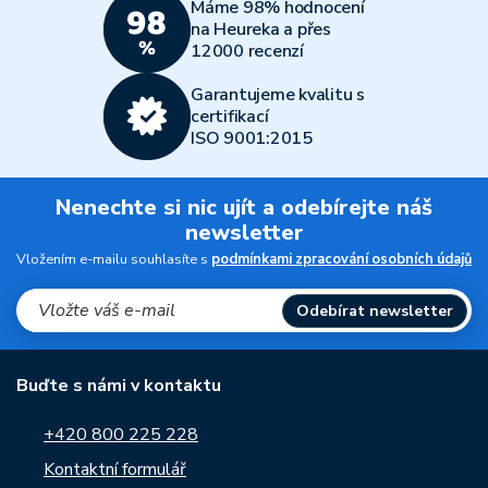
Máme 98% hodnocení
na Heureka a přes
12000 recenzí
Garantujeme kvalitu s
certifikací
ISO 9001:2015
Nenechte si nic ujít a odebírejte náš
newsletter
Vložením e-mailu souhlasíte s
podmínkami zpracování osobních údajů
Odebírat newsletter
Buďte s námi v kontaktu
+420 800 225 228
Kontaktní formulář