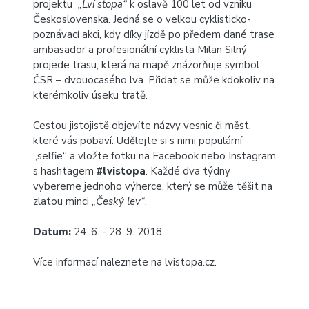
projektu
„Lví stopa“
k oslavě 100 let od vzniku
Československa. Jedná se o velkou cyklisticko-
poznávací akci, kdy díky jízdě po předem dané trase
ambasador a profesionální cyklista Milan Silný
projede trasu, která na mapě znázorňuje symbol
ČSR – dvouocasého lva. Přidat se může kdokoliv na
kterémkoliv úseku tratě.
Cestou jistojistě objevíte názvy vesnic či měst,
které vás pobaví. Udělejte si s nimi populární
„selfie“ a vložte fotku na Facebook nebo Instagram
s hashtagem
#lvistopa
. Každé dva týdny
vybereme jednoho výherce, který se může těšit na
zlatou minci
„Český lev“
.
Datum:
24. 6. - 28. 9. 2018
Více informací naleznete na
lvistopa.cz
.