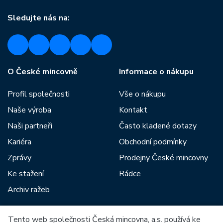
Sledujte nás na:
O České mincovně
Informace o nákupu
Profil společnosti
Vše o nákupu
Naše výroba
Kontakt
Naši partneři
Často kladené dotazy
Kariéra
Obchodní podmínky
Zprávy
Prodejny České mincovny
Ke stažení
Rádce
Archiv ražeb
Tento web společnosti Česká mincovna, a.s. používá ke
Mezi naše partnery patří: