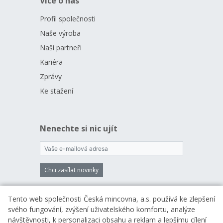
Více o nás
Profil společnosti
Naše výroba
Naši partneři
Kariéra
Zprávy
Ke stažení
Nenechte si nic ujít
Chci zasílat novinky
Vložením e-mailu souhlasíte s
podmínkami
Tento web společnosti Česká mincovna, a.s. používá ke zlepšení
zpracování osobních údajů
svého fungování, zvýšení uživatelského komfortu, analýze
návštěvnosti, k personalizaci obsahu a reklam a lepšímu cílení