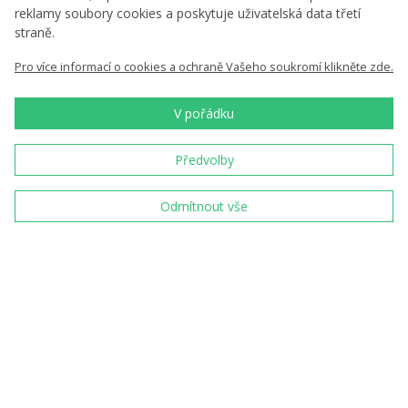
reklamy soubory cookies a poskytuje uživatelská data třetí
straně.
Jsme tradiční český
výrobce a prodejce
Pro více informací o cookies a ochraně Vašeho soukromí klikněte zde.
pamětních mincí a
medailí
V pořádku
Od roku 1993 razíme
mince pro Českou
Předvolby
republiku
Odmítnout vše
Jsme s vámi již 30 let od
roku 1993
98 %
přes 4 000 recenzí
Spolupracují s námi