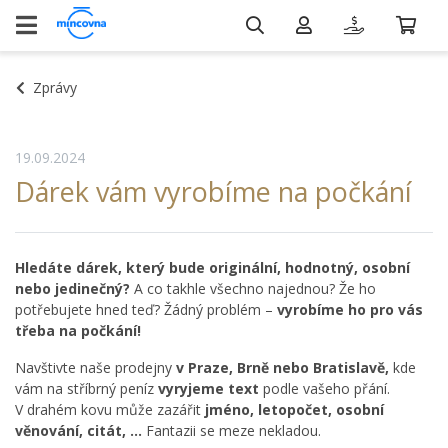
Zprávy
19.09.2024
Dárek vám vyrobíme na počkání
Hledáte dárek, který bude originální, hodnotný, osobní
nebo jedinečný?
A co takhle všechno najednou? Že ho
potřebujete hned teď? Žádný problém –
vyrobíme ho pro vás
třeba na počkání!
Navštivte naše prodejny
v Praze, Brně nebo Bratislavě,
kde
vám na stříbrný peníz
vyryjeme text
podle vašeho přání.
V drahém kovu může zazářit
jméno, letopočet, osobní
věnování, citát, …
Fantazii se meze nekladou.