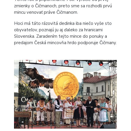
zmienky o Čičmanoch, preto sme sa rozhodli prvú
mincu venovať práve Čičmanom.
Hoci má táto rázovitá dedinka iba niečo vyše sto
obyvateľov, poznajú ju aj ďaleko za hranicami
Slovenska. Zaradením tejto mince do ponuky a
predajom Česká mincovňa hrdo podporuje Čičmany.