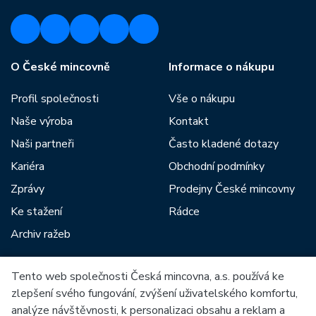
O České mincovně
Informace o nákupu
Profil společnosti
Vše o nákupu
Naše výroba
Kontakt
Naši partneři
Často kladené dotazy
Kariéra
Obchodní podmínky
Zprávy
Prodejny České mincovny
Ke stažení
Rádce
Archiv ražeb
Tento web společnosti Česká mincovna, a.s. používá ke
Mezi naše partnery patří:
zlepšení svého fungování, zvýšení uživatelského komfortu,
analýze návštěvnosti, k personalizaci obsahu a reklam a