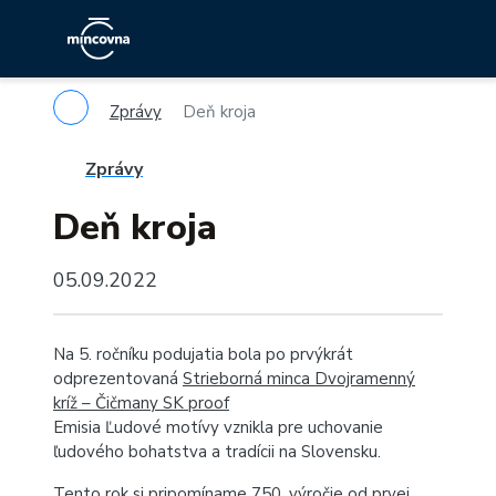
Zprávy
Deň kroja
Zprávy
Deň kroja
05.09.2022
Na 5. ročníku podujatia bola po prvýkrát
odprezentovaná
Strieborná minca Dvojramenný
kríž – Čičmany SK proof
Emisia Ľudové motívy vznikla pre uchovanie
ľudového bohatstva a tradícii na Slovensku.
Tento rok si pripomíname 750. výročie od prvej