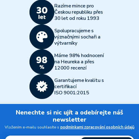
Razíme mince pro
Českou republiku přes
30 let od roku 1993
Spolupracujeme s
význačnými sochaři a
výtvarníky
Máme 98% hodnocení
na Heureka a přes
12000 recenzí
Garantujeme kvalitu s
certifikací
ISO 9001:2015
Nenechte si nic ujít a odebírejte náš
newsletter
Vložením e-mailu souhlasíte s
podmínkami zpracování osobních údajů