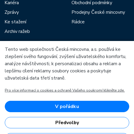
Kariéra
Obchodní podmínky
Zprávy
Prodejny České mincovny
Ke stažení
Rádce
Archiv ražeb
Tento web společnosti Česká mincovna, a.s. používá ke
Mezi naše partnery patří:
zlepšení svého fungování, zvýšení uživatelského komfortu,
analýze návštěvnosti, k personalizaci obsahu a reklam a
lepšímu cílení reklamy soubory cookies a poskytuje
uživatelská data třetí straně.
Pro více informací o cookies a ochraně Vašeho soukromí klikněte zde.
Evropská unie
Evropský fond pro regionální rozvoj
OP Podnikání a inovace pro konkurenceschopnost
Evropská unie
V pořádku
Evropský fond pro regionální rozvoj
Investice do vaší budoucnosti
Předvolby