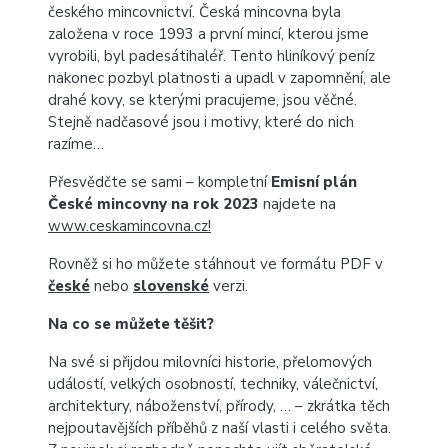
českého mincovnictví. Česká mincovna byla
založena v roce 1993 a první mincí, kterou jsme
vyrobili, byl padesátihaléř. Tento hliníkový peníz
nakonec pozbyl platnosti a upadl v zapomnění, ale
drahé kovy, se kterými pracujeme, jsou věčné.
Stejně nadčasové jsou i motivy, které do nich
razíme…
Přesvědčte se sami – kompletní
Emisní plán
České mincovny na rok 2023
najdete na
www.ceskamincovna.cz!
Rovněž si ho můžete stáhnout ve formátu PDF v
české
nebo
slovenské
verzi.
Na co se můžete těšit?
Na své si přijdou milovníci historie, přelomových
událostí, velkých osobností, techniky, válečnictví,
architektury, náboženství, přírody, … – zkrátka těch
nejpoutavějších příběhů z naší vlasti i celého světa.