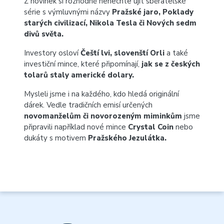
Z novinek si rozhodně nenechte ujít sběratelské
série s výmluvnými názvy
Pražské jaro, Poklady
starých civilizací, Nikola Tesla či Nových sedm
divů světa.
Investory osloví
Čeští lvi, slovenští Orli
a také
investiční mince, které připomínají,
jak se z českých
tolarů staly americké dolary.
Mysleli jsme i na každého, kdo hledá originální
dárek. Vedle tradičních emisí určených
novomanželům či novorozeným miminkům
jsme
připravili například nové mince
Crystal Coin
nebo
dukáty s motivem
Pražského Jezulátka.