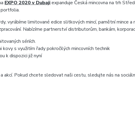
 na
EXPO 2020 v Dubaji
expanduje Česká mincovna na trh Středn
portfolia.
dy, vyrábíme limitované edice slitkových mincí, pamětní mince a 
 zpracování. Nabízíme partnerství distributorům, bankám, korpor
itovaných sériích.
i kovy s využitím řady pokročilých mincovních technik
u k dispozici již nyní
kcí. Pokud chcete sledovat naši cestu, sledujte nás na sociálníc