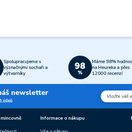
Spolupracujeme s
Máme 98% hodnoc
význačnými sochaři a
na Heureka a přes
výtvarníky
12000 recenzí
 náš newsletter
h údajů
 mincovně
Informace o nákupu
olečnosti
Vše o nákupu