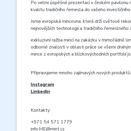
Po velmi úspěšné prezentaci v českém pavilonu
kvalitu tradičního řemesla do vašeho investičního 
Jsme evropská mincovna, která drží světové rekor
nejnovějších technologií a tradičního řemeslného
exkluzivní ražba mincí na zakázku v mimořádně lim
odborné znalosti v oblasti práce se všemi drahým
mince z evropských a blízkovýchodních portfolií jso
Připravujeme mnoho zajímavých nových produktů a a
Instagram
Linkedin
Kontakty:
+971 54 571 1779
info.ME@mint.cz