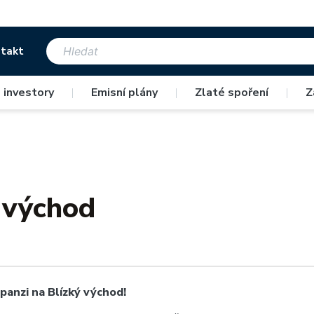
takt
 investory
|
Emisní plány
|
Zlaté spoření
|
Z
 východ
panzi na Blízký východ!