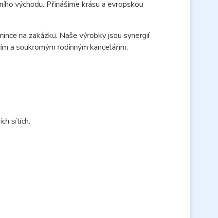
ího východu. Přinášíme krásu a evropskou
mince na zakázku. Naše výrobky jsou synergií
acím a soukromým rodinným kancelářím:
h sítích: