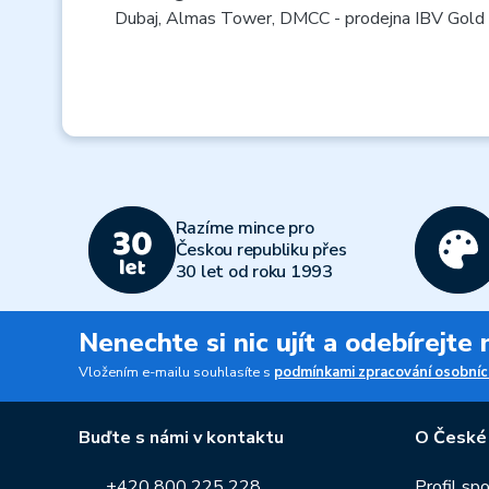
Dubaj, Almas Tower, DMCC - prodejna IBV Gold
Razíme mince pro
Českou republiku přes
30 let od roku 1993
Nenechte si nic ujít a odebírejte
Vložením e-mailu souhlasíte s
podmínkami zpracování osobníc
Buďte s námi v kontaktu
O České
+420 800 225 228
Profil sp