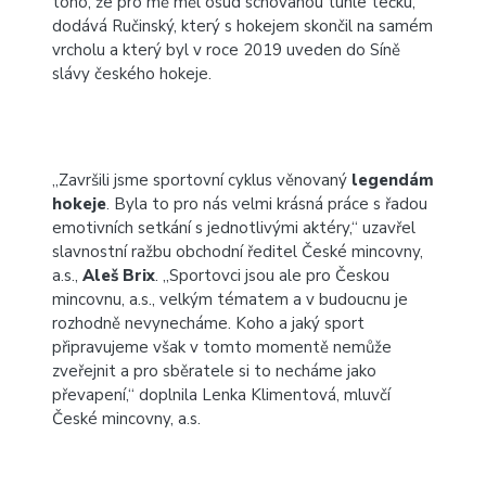
toho, že pro mě měl osud schovanou tuhle tečku,“
dodává Ručinský, který s hokejem skončil na samém
vrcholu a který byl v roce 2019 uveden do Síně
slávy českého hokeje.
„Završili jsme sportovní cyklus věnovaný
legendám
hokeje
. Byla to pro nás velmi krásná práce s řadou
emotivních setkání s jednotlivými aktéry,“ uzavřel
slavnostní ražbu obchodní ředitel České mincovny,
a.s.,
Aleš Brix
. „Sportovci jsou ale pro Českou
mincovnu, a.s., velkým tématem a v budoucnu je
rozhodně nevynecháme. Koho a jaký sport
připravujeme však v tomto momentě nemůže
zveřejnit a pro sběratele si to necháme jako
převapení,“ doplnila Lenka Klimentová, mluvčí
České mincovny, a.s.