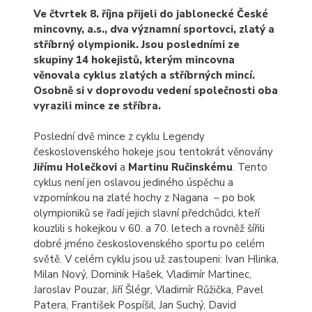
Ve čtvrtek 8. října přijeli do jablonecké České
mincovny, a.s., dva významní sportovci, zlatý a
stříbrný olympionik. Jsou posledními ze
skupiny 14 hokejistů, kterým mincovna
věnovala cyklus zlatých a stříbrných mincí.
Osobně si v doprovodu vedení společnosti oba
vyrazili mince ze stříbra.
Poslední dvě mince z cyklu Legendy
československého hokeje jsou tentokrát věnovány
Jiřímu Holečkovi
a
Martinu Ručinskému
. Tento
cyklus není jen oslavou jediného úspěchu a
vzpomínkou na zlaté hochy z Nagana – po bok
olympioniků se řadí jejich slavní předchůdci, kteří
kouzlili s hokejkou v 60. a 70. letech a rovněž šířili
dobré jméno československého sportu po celém
světě. V celém cyklu jsou už zastoupeni: Ivan Hlinka,
Milan Nový, Dominik Hašek, Vladimír Martinec,
Jaroslav Pouzar, Jiří Šlégr, Vladimír Růžička, Pavel
Patera, František Pospíšil, Jan Suchý, David