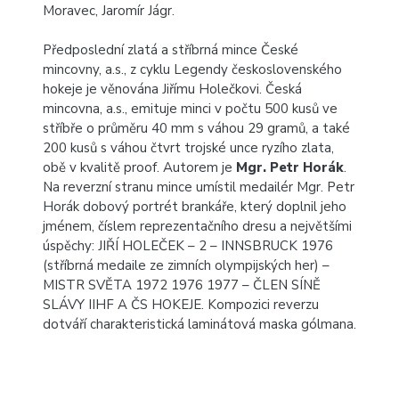
Moravec, Jaromír Jágr.
Předposlední zlatá a stříbrná mince České
mincovny, a.s., z cyklu Legendy československého
hokeje je věnována Jiřímu Holečkovi. Česká
mincovna, a.s., emituje minci v počtu 500 kusů ve
stříbře o průměru 40 mm s váhou 29 gramů, a také
200 kusů s váhou čtvrt trojské unce ryzího zlata,
obě v kvalitě proof. Autorem je
Mgr. Petr Horák
.
Na reverzní stranu mince umístil medailér Mgr. Petr
Horák dobový portrét brankáře, který doplnil jeho
jménem, číslem reprezentačního dresu a největšími
úspěchy: JIŘÍ HOLEČEK – 2 – INNSBRUCK 1976
(stříbrná medaile ze zimních olympijských her) –
MISTR SVĚTA 1972 1976 1977 – ČLEN SÍNĚ
SLÁVY IIHF A ČS HOKEJE. Kompozici reverzu
dotváří charakteristická laminátová maska gólmana.