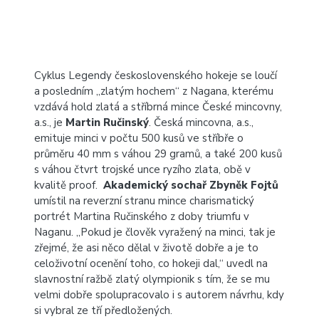
Cyklus Legendy československého hokeje se loučí
a posledním „zlatým hochem“ z Nagana, kterému
vzdává hold zlatá a stříbrná mince České mincovny,
a.s., je
Martin Ručinský
. Česká mincovna, a.s.,
emituje minci v počtu 500 kusů ve stříbře o
průměru 40 mm s váhou 29 gramů, a také 200 kusů
s váhou čtvrt trojské unce ryzího zlata, obě v
kvalitě proof.
Akademický sochař Zbyněk Fojtů
umístil na reverzní stranu mince charismatický
portrét Martina Ručinského z doby triumfu v
Naganu. „Pokud je člověk vyražený na minci, tak je
zřejmé, že asi něco dělal v životě dobře a je to
celoživotní ocenění toho, co hokeji dal,“ uvedl na
slavnostní ražbě zlatý olympionik s tím, že se mu
velmi dobře spolupracovalo i s autorem návrhu, kdy
si vybral ze tří předložených.