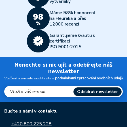
výtvarníky
Máme 98% hodnocení
na Heureka a přes
12000 recenzí
Garantujeme kvalitu s
certifikací
ISO 9001:2015
Nenechte si nic ujít a odebírejte náš
newsletter
Vložením e-mailu souhlasíte s
podmínkami zpracování osobních údajů
Odebírat newsletter
Buďte s námi v kontaktu
+420 800 225 228