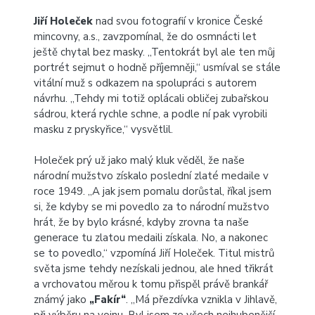
Jiří Holeček
nad svou fotografií v kronice České
mincovny, a.s., zavzpomínal, že do osmnácti let
ještě chytal bez masky. „Tentokrát byl ale ten můj
portrét sejmut o hodně příjemněji,“ usmíval se stále
vitální muž s odkazem na spolupráci s autorem
návrhu. „Tehdy mi totiž oplácali obličej zubařskou
sádrou, která rychle schne, a podle ní pak vyrobili
masku z pryskyřice,“ vysvětlil.
Holeček prý už jako malý kluk věděl, že naše
národní mužstvo získalo poslední zlaté medaile v
roce 1949. „A jak jsem pomalu dorůstal, říkal jsem
si, že kdyby se mi povedlo za to národní mužstvo
hrát, že by bylo krásné, kdyby zrovna ta naše
generace tu zlatou medaili získala. No, a nakonec
se to povedlo,“ vzpomíná Jiří Holeček. Titul mistrů
světa jsme tehdy nezískali jednou, ale hned třikrát
a vrchovatou měrou k tomu přispěl právě brankář
známý jako
„Fakír“
. „Má přezdívka vznikla v Jihlavě,