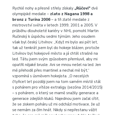
Rychlé nohy a přesné střely získaly
„Růčovi“
dvě
olympijské medaile –
zlato z Nagana 1998 a
bronz z Turína 2006
– a tři zlaté medaile z
mistrovství světa v letech 1999, 2001 a 2005. V
průběhu dlouholeté kariéry v NHL pomohl Martin
Ručinský k úspěchu sedmi týmům. Jeho osudem
však byl český Litvínov. „Když mi bylo asi pět let,
tak už tenkrát jsem byl do hokeje blázen, protože
Litvínov byl hokejové město a já chtěl strašně na
led. Tátu jsem svým způsobem přemluvil, aby mi
opatřil nějaké brusle. Ani se mnou nešel na led. Jen
mě přehodil přes mantinel a nechal mě být,“
vzpomíná s úsměvem hokejista. „O necelých
čtyřicet let později jsem na tom samém místě stál
s pohárem pro vítěze extraligy (sezóna 2014/2015)
– s pohárem, o který se marně snažily generace a
generace zdejších kluků. Najednou jsem začal cítit,
že se ziskem poháru už mi odchází motivace, že už
se nemám za čím hnát. Nikdy si nepřestanu vážit