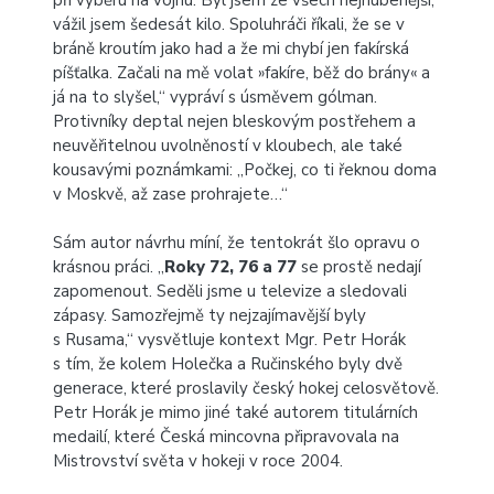
při výběru na vojnu. Byl jsem ze všech nejhubenější,
vážil jsem šedesát kilo. Spoluhráči říkali, že se v
bráně kroutím jako had a že mi chybí jen fakírská
píšťalka. Začali na mě volat »fakíre, běž do brány« a
já na to slyšel,“ vypráví s úsměvem gólman.
Protivníky deptal nejen bleskovým postřehem a
neuvěřitelnou uvolněností v kloubech, ale také
kousavými poznámkami: „Počkej, co ti řeknou doma
v Moskvě, až zase prohrajete…“
Sám autor návrhu míní, že tentokrát šlo opravu o
krásnou práci. „
Roky 72, 76 a 77
se prostě nedají
zapomenout. Seděli jsme u televize a sledovali
zápasy. Samozřejmě ty nejzajímavější byly
s Rusama,“ vysvětluje kontext Mgr. Petr Horák
s tím, že kolem Holečka a Ručinského byly dvě
generace, které proslavily český hokej celosvětově.
Petr Horák je mimo jiné také autorem titulárních
medailí, které Česká mincovna připravovala na
Mistrovství světa v hokeji v roce 2004.