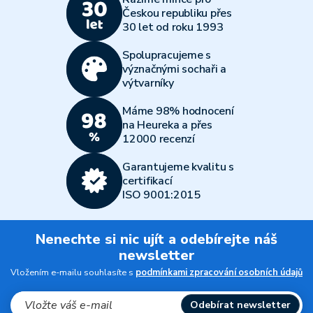
Českou republiku přes
30 let od roku 1993
Spolupracujeme s
význačnými sochaři a
výtvarníky
Máme 98% hodnocení
na Heureka a přes
12000 recenzí
Garantujeme kvalitu s
certifikací
ISO 9001:2015
Nenechte si nic ujít a odebírejte náš
newsletter
Vložením e-mailu souhlasíte s
podmínkami zpracování osobních údajů
Odebírat newsletter