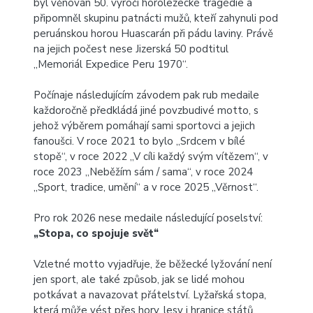
byl věnován 50. výročí horolezecké tragédie a
připomněl skupinu patnácti mužů, kteří zahynuli pod
peruánskou horou Huascarán při pádu laviny. Právě
na jejich počest nese Jizerská 50 podtitul
„Memoriál Expedice Peru 1970“.
Počínaje následujícím závodem pak rub medaile
každoročně předkládá jiné povzbudivé motto, s
jehož výběrem pomáhají sami sportovci a jejich
fanoušci. V roce 2021 to bylo „Srdcem v bílé
stopě“, v roce 2022 „V cíli každý svým vítězem“, v
roce 2023 „Neběžím sám / sama“, v roce 2024
„Sport, tradice, umění“ a v roce 2025 „Věrnost“.
Pro rok 2026 nese medaile následující poselství:
„Stopa, co spojuje svět“
Vzletné motto vyjadřuje, že běžecké lyžování není
jen sport, ale také způsob, jak se lidé mohou
potkávat a navazovat přátelství. Lyžařská stopa,
která může vést přes hory, lesy i hranice států,