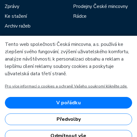
Zprávy
Prodejny České mincovny
Ke stažení
Rádce
Archiv ražeb
Tento web společnosti Česká mincovna, a.s. používá ke
Mezi naše partnery patří:
zlepšení svého fungování, zvýšení uživatelského komfortu,
analýze návštěvnosti, k personalizaci obsahu a reklam a
lepšímu cílení reklamy soubory cookies a poskytuje
uživatelská data třetí straně.
Pro více informací o cookies a ochraně Vašeho soukromí klikněte zde.
Evropská unie
Evropský fond pro regionální rozvoj
OP Podnikání a inovace pro konkurenceschopnost
Evropská unie
V pořádku
Evropský fond pro regionální rozvoj
Investice do vaší budoucnosti
Předvolby
Odmítnout vše
Česká mincovna, a.s. © 1993 - 2026